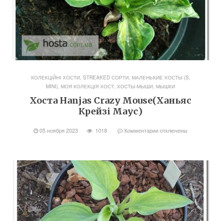
КОЛЕКЦІЙНІ ХОСТИ, STREAKED СОРТИ
,
МАЛЕНЬКИЕ ХОСТЫ (S,
MINI)
,
МОЯ КОЛЕКЦІЯ ХОСТ
,
ХОСТЫ-МЫШИ, МЫШКИ
Хоста Hanjas Crazy Mouse(Ханьяс
Крейзі Маус)
05 ноября 2023
1018
Комментарии
отключены