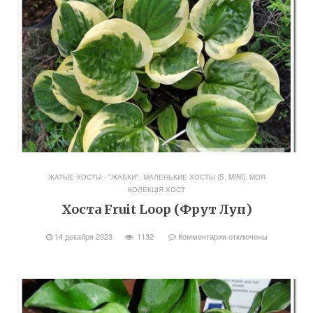
ЖАТЫЕ ХОСТЫ - "ЖАБКИ"
,
МАЛЕНЬКИЕ ХОСТЫ (S, MINI)
,
МОЯ
КОЛЕКЦІЯ ХОСТ
Хоста Fruit Loop (Фрут Луп)
14 декабря 2023
1132
Комментарии
отключены