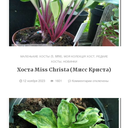
МАЛЕНЬКИЕ ХОСТЫ (S, MINI)
,
МОЯ КОЛЕКЦІЯ ХОСТ
,
РЕДКИЕ
ХОСТЫ, НОВИНКИ
Хоста Miss Christa (Мисс Криста)
12 ноября 2023
1601
Комментарии
отключены