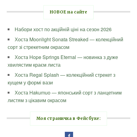
НОВОЕ на сайте
Набори хост по акційній ціні на сезон 2026
Хоста Moonlight Sonata Streaked — колекційний
сорт зі стрекетним окрасом
Хоста Hope Springs Eternal — новинка з дуже
хвилястим краєм листа
Хоста Regal Splash — колекційний стрекет з
кущем у формі вази
Хоста Hakumuo — японський сорт з ланцетним
листям з цікавим окрасом
Моя страничка в Фейсбуке: