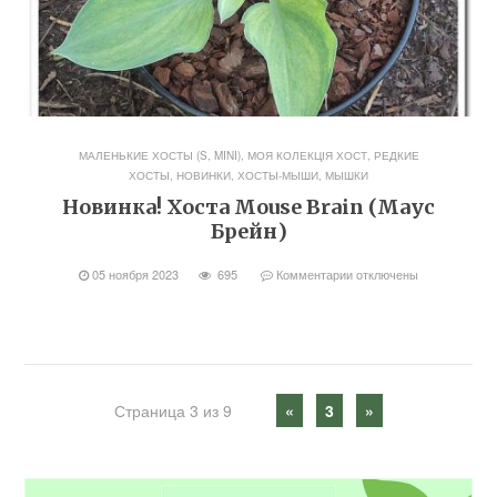
МАЛЕНЬКИЕ ХОСТЫ (S, MINI)
,
МОЯ КОЛЕКЦІЯ ХОСТ
,
РЕДКИЕ
ХОСТЫ, НОВИНКИ
,
ХОСТЫ-МЫШИ, МЫШКИ
Новинка! Хоста Mouse Brain (Маус
Брейн)
05 ноября 2023
695
Комментарии
отключены
Страница 3 из 9
«
3
»