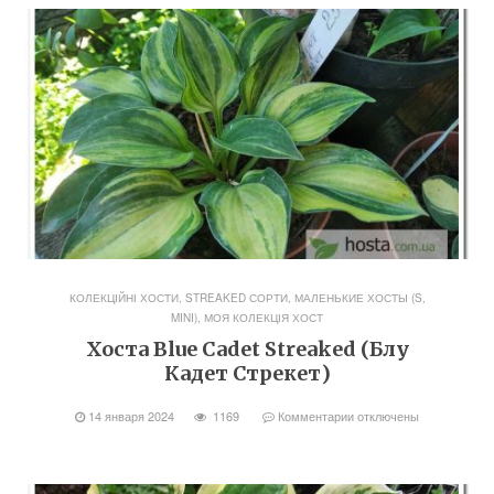
КОЛЕКЦІЙНІ ХОСТИ, STREAKED СОРТИ
,
МАЛЕНЬКИЕ ХОСТЫ (S,
MINI)
,
МОЯ КОЛЕКЦІЯ ХОСТ
Хоста Blue Cadet Streaked (Блу
Кадет Стрекет)
14 января 2024
1169
Комментарии
отключены