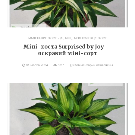
МАЛЕНЬКИЕ ХОСТЫ (S, MINI)
,
МОЯ КОЛЕКЦІЯ ХОСТ
Міні-хоста Surprised by Joy —
яскравий міні-сорт
01 марта 2024
927
Комментарии
отключены