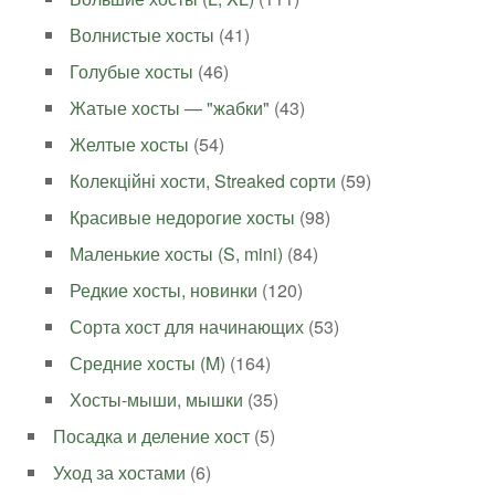
Волнистые хосты
(41)
Голубые хосты
(46)
Жатые хосты — "жабки"
(43)
Желтые хосты
(54)
Колекційні хости, Streaked сорти
(59)
Красивые недорогие хосты
(98)
Маленькие хосты (S, mini)
(84)
Редкие хосты, новинки
(120)
Сорта хост для начинающих
(53)
Средние хосты (M)
(164)
Хосты-мыши, мышки
(35)
Посадка и деление хост
(5)
Уход за хостами
(6)