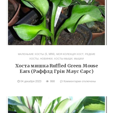
МАЛЕНЬКИЕ ХОСТЫ (S, MINI)
,
МОЯ КОЛЕКЦІЯ ХОСТ
,
РЕДКИЕ
ХОСТЫ, НОВИНКИ
,
ХОСТЫ-МЫШИ, МЫШКИ
Хоста мишка Ruffled Green Mouse
Ears (Раффлд Грін Маус Єарс)
04 декабря 2023
868
Комментарии
отключены