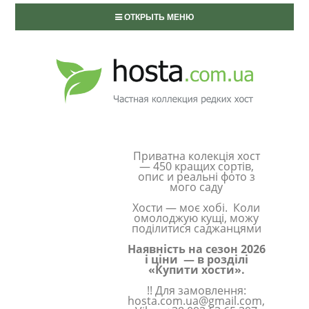
ОТКРЫТЬ МЕНЮ
Приватна колекція хост
— 450 кращих сортів,
опис и реальні фото з
мого саду
Хости — моє хобі. Коли
омолоджую кущі, можу
поділитися саджанцями
Наявність на сезон 2026
і ціни — в розділі
«Купити хости».
!! Для замовлення:
hosta.com.ua@gmail.com,