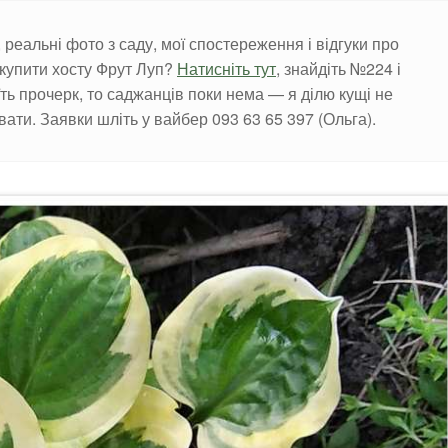
с, реальні фото з саду, мої спостереження і відгуки про
 купити хосту Фрут Луп?
Натисніть тут
, знайдіть №224 і
їть прочерк, то саджанців поки нема — я ділю кущі не
вати. Заявки шліть у вайбер 093 63 65 397 (Ольга).