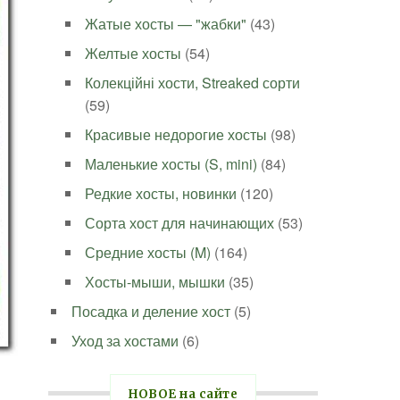
Жатые хосты — "жабки"
(43)
Желтые хосты
(54)
Колекційні хости, Streaked сорти
(59)
Красивые недорогие хосты
(98)
Маленькие хосты (S, mini)
(84)
Редкие хосты, новинки
(120)
Сорта хост для начинающих
(53)
Средние хосты (M)
(164)
Хосты-мыши, мышки
(35)
Посадка и деление хост
(5)
Уход за хостами
(6)
НОВОЕ на сайте