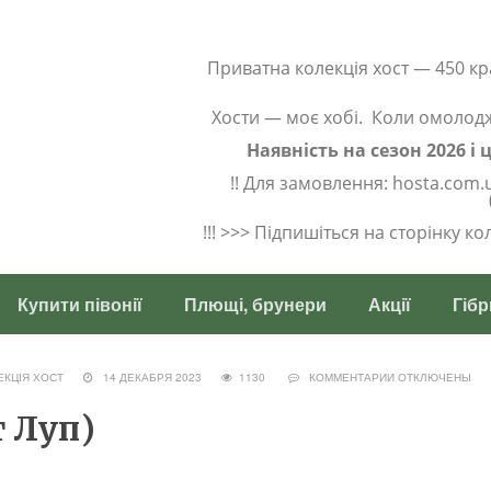
Приватна колекція хост — 450 кр
Хости — моє хобі. Коли омолод
Наявність на сезон 2026 і
!! Для замовлення: hosta.com.
!!! >>> Підпишіться на сторінку к
Купити півонії
Плющі, брунери
Акції
Гібр
ЕКЦІЯ ХОСТ
14 ДЕКАБРЯ 2023
1130
КОММЕНТАРИИ
ОТКЛЮЧЕНЫ
т Луп)