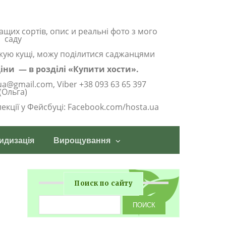
ащих сортів, опис и реальні фото з мого
саду
жую кущі, можу поділитися саджанцями
 ціни — в розділі «Купити хости».
ua@gmail.com, Viber +38 093 63 65 397
(Ольга)
олекції у Фейсбуці: Facebook.com/hosta.ua
идизація
Вирощування
Поиск по сайту