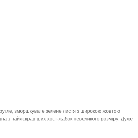
кругле, зморшкувате зелене листя з широкою жовтою
дна з найяскравіших хост-жабок невеликого розміру. Дуже