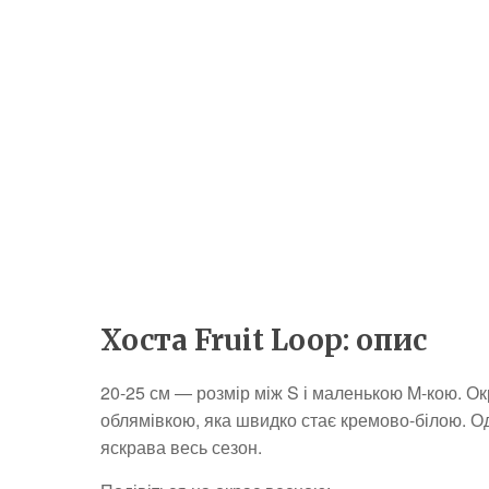
Хоста Fruit Loop: опис
20-25 см — розмір між S і маленькою M-кою. О
облямівкою, яка швидко стає кремово-білою. О
яскрава весь сезон.