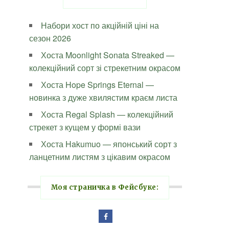
Набори хост по акційній ціні на
сезон 2026
Хоста Moonlight Sonata Streaked —
колекційний сорт зі стрекетним окрасом
Хоста Hope Springs Eternal —
новинка з дуже хвилястим краєм листа
Хоста Regal Splash — колекційний
стрекет з кущем у формі вази
Хоста Hakumuo — японський сорт з
ланцетним листям з цікавим окрасом
Моя страничка в Фейсбуке: