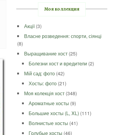
Моя коллекция
Акції
(3)
Власне розведення: спорти, сіянці
(8)
Выращивание хост
(25)
Болезни хост и вредители
(2)
Мій сад: фото
(42)
Хосты: фото
(21)
Моя колекція хост
(348)
Ароматные хосты
(9)
Большие хосты (L, XL)
(111)
Волнистые хосты
(41)
Голубые хосты
(46)