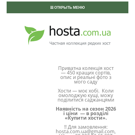
ОТКРЫТЬ МЕНЮ
Приватна колекція хост
— 450 кращих сортів,
опис и реальні фото з
мого саду
Хости — моє хобі. Коли
омолоджую кущі, можу
поділитися саджанцями
Наявність на сезон 2026
і ціни — в розділі
«Купити хости».
!! Для замовлення:
hosta.com.ua@gmail.com,