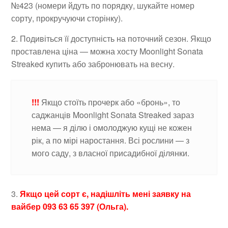
№423 (номери йдуть по порядку, шукайте номер
сорту, прокручуючи сторінку).
2. Подивіться її доступність на поточний сезон. Якщо
проставлена ціна — можна хосту Moonlight Sonata
Streaked купить або забронювать на весну.
!!!
Якщо стоїть прочерк або «бронь», то
саджанців Moonlight Sonata Streaked зараз
нема — я ділю і омолоджую кущі не кожен
рік, а по мірі наростання. Всі рослини — з
мого саду, з власної присадибної ділянки.
3.
Якщо цей сорт є, надішліть мені заявку на
вайбер 093 63 65 397 (Ольга).