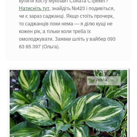
купити хосту Мунлайт Соната Стрекет?
Натисніть тут
, знайдіть №423 і подивіться,
чи є зараз саджанці. Якщо стоїть прочерк,
то саджанців поки нема — я ділю кущі не
кожен рік, а тільки коли треба їх
омолоджувати. Заявки шліть у вайбер 093
63 65 397 (Ольга).