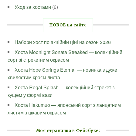
Уход за хостами
(6)
НОВОЕ на сайте
Набори хост по акційній ціні на сезон 2026
Хоста Moonlight Sonata Streaked — колекційний
сорт зі стрекетним окрасом
Хоста Hope Springs Eternal — новинка з дуже
хвилястим краєм листа
Хоста Regal Splash — колекційний стрекет з
кущем у формі вази
Хоста Hakumuo — японський сорт з ланцетним
листям з цікавим окрасом
Моя страничка в Фейсбуке: