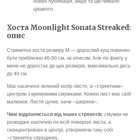
нових публікацій, акцій та ще чимало
цікавого.
Хоста Moonlight Sonata Streaked:
опис
Стрекетна хоста розміру М — дорослий кущ повинен
бути приблизно 45-50 см, за описом. Але по факту у
мене не доростає до цих розмірів, максимально десь
до 40 см.
Має насичено зелений колір листя, зі «стректним»
центром з кремовими смужками. Кожен лист має свій
малюнок. Листя цупке, наче «шкіряне».
Чим відрізняється від інших стрекетів
: смужки не
розкидані хаотично по всій поверхні листа, а
сконцентровані в центрі, утворюючи таку собі
«стрекетну серединку.