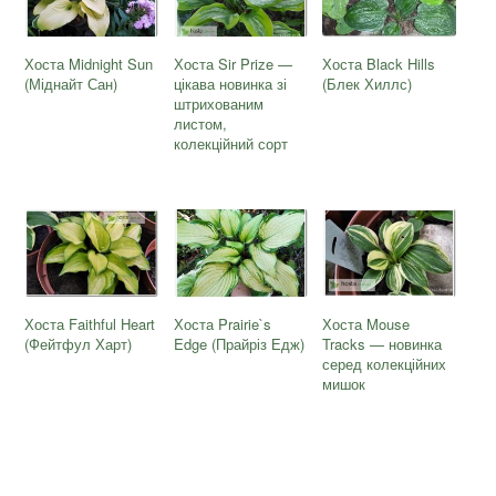
Хоста Midnight Sun
Хоста Sir Prize —
Хоста Black Hills
(Міднайт Сан)
цікава новинка зі
(Блек Хиллс)
штрихованим
листом,
колекційний сорт
Хоста Faithful Heart
Хоста Prairie`s
Хоста Mouse
(Фейтфул Харт)
Edge (Прайріз Едж)
Tracks — новинка
серед колекційних
мишок