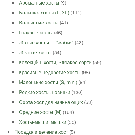
Ароматные хосты
(9)
Большие хосты (L, XL)
(111)
Волнистые хосты
(41)
Голубые хосты
(46)
Жатые хосты — "жабки"
(43)
Желтые хосты
(54)
Колекційні хости, Streaked сорти
(59)
Красивые недорогие хосты
(98)
Маленькие хосты (S, mini)
(84)
Редкие хосты, новинки
(120)
Сорта хост для начинающих
(53)
Средние хосты (M)
(164)
Хосты-мыши, мышки
(35)
Посадка и деление хост
(5)