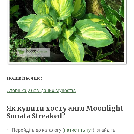
Подивіться ще:
Сторінка у базі даних Myhostas
Як купити хосту англ Moonlight
Sonata Streaked?
1. Перейдіть до каталогу (
натисніть тут
), знайдіть