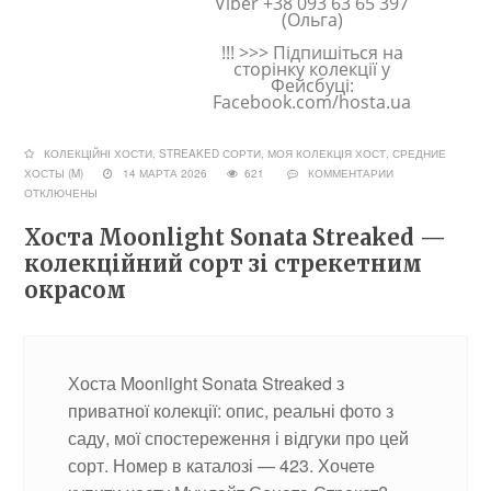
Viber +38 093 63 65 397
(Ольга)
!!! >>> Підпишіться на
сторінку колекції у
Фейсбуці:
Facebook.com/hosta.ua
КОЛЕКЦІЙНІ ХОСТИ, STREAKED СОРТИ
,
МОЯ КОЛЕКЦІЯ ХОСТ
,
СРЕДНИЕ
ХОСТЫ (M)
14 МАРТА 2026
621
КОММЕНТАРИИ
ОТКЛЮЧЕНЫ
Хоста Moonlight Sonata Streaked —
колекційний сорт зі стрекетним
окрасом
Хоста Moonlight Sonata Streaked з
приватної колекції: опис, реальні фото з
саду, мої спостереження і відгуки про цей
сорт. Номер в каталозі — 423. Хочете