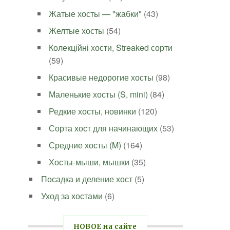
Жатые хосты — "жабки"
(43)
Желтые хосты
(54)
Колекційні хости, Streaked сорти
(59)
Красивые недорогие хосты
(98)
Маленькие хосты (S, mini)
(84)
Редкие хосты, новинки
(120)
Сорта хост для начинающих
(53)
Средние хосты (M)
(164)
Хосты-мыши, мышки
(35)
Посадка и деление хост
(5)
Уход за хостами
(6)
НОВОЕ на сайте