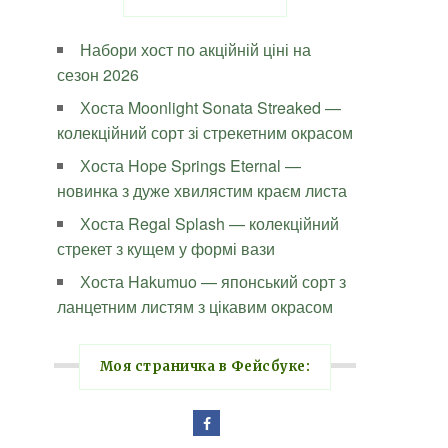
Набори хост по акційній ціні на
сезон 2026
Хоста Moonlight Sonata Streaked —
колекційний сорт зі стрекетним окрасом
Хоста Hope Springs Eternal —
новинка з дуже хвилястим краєм листа
Хоста Regal Splash — колекційний
стрекет з кущем у формі вази
Хоста Hakumuo — японський сорт з
ланцетним листям з цікавим окрасом
Моя страничка в Фейсбуке: