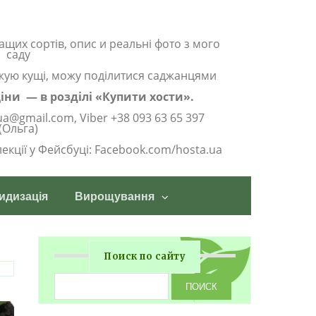
ащих сортів, опис и реальні фото з мого
саду
жую кущі, можу поділитися саджанцями
 ціни — в розділі «Купити хости».
ua@gmail.com, Viber +38 093 63 65 397
(Ольга)
олекції у Фейсбуці: Facebook.com/hosta.ua
идизація
Вирощування
Поиск по сайту