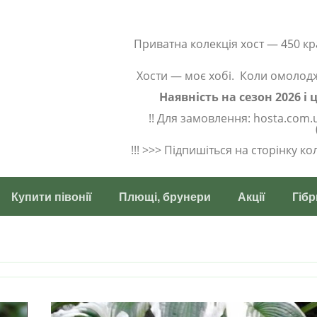
Приватна колекція хост — 450 кр
Хости — моє хобі. Коли омолод
Наявність на сезон 2026 і
!! Для замовлення: hosta.com.
!!! >>> Підпишіться на сторінку к
Купити півонії
Плющі, брунери
Акції
Гібр