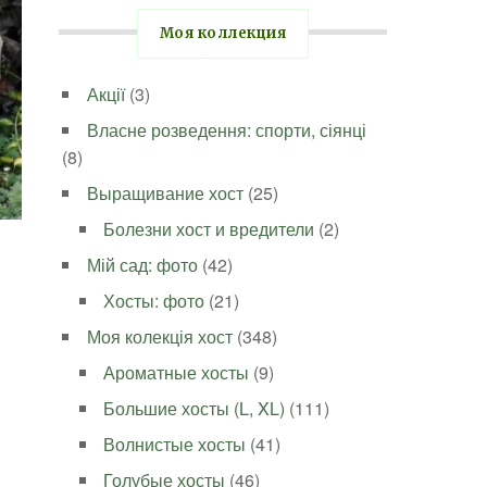
Моя коллекция
Акції
(3)
Власне розведення: спорти, сіянці
(8)
Выращивание хост
(25)
Болезни хост и вредители
(2)
Мій сад: фото
(42)
Хосты: фото
(21)
Моя колекція хост
(348)
Ароматные хосты
(9)
Большие хосты (L, XL)
(111)
Волнистые хосты
(41)
Голубые хосты
(46)