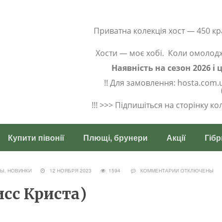
Приватна колекція хост — 450 кр
Хости — моє хобі. Коли омолод
Наявність на сезон 2026 і
!! Для замовлення: hosta.com.
!!! >>> Підпишіться на сторінку к
Купити півонії
Плющі, брунери
Акції
Гібр
Ы, НОВИНКИ
12 НОЯБРЯ 2023
1594
КОММЕНТАРИИ
ОТКЛЮЧЕНЫ
исс Криста)