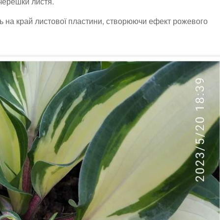
і черешки листя.
ь на край листової пластини, створюючи ефект рожевого