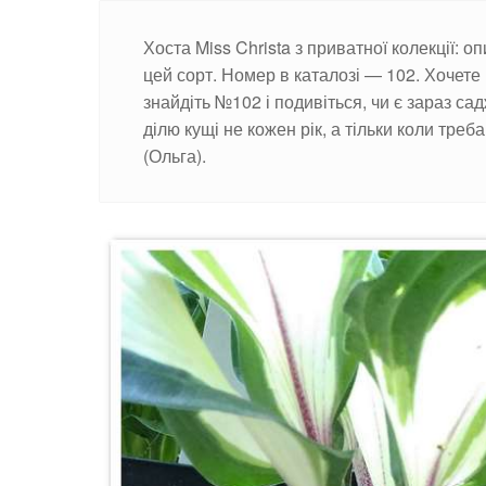
Хоста Miss Christa з приватної колекції: о
цей сорт. Номер в каталозі — 102. Хочете 
знайдіть №102 і подивіться, чи є зараз са
ділю кущі не кожен рік, а тільки коли тре
(Ольга).