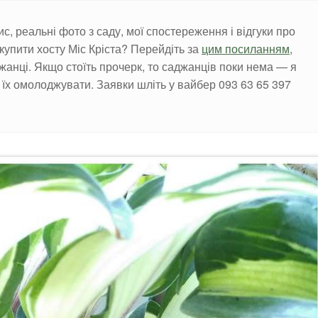
пис, реальні фото з саду, мої спостереження і відгуки про
купити хосту Міс Кріста? Перейдіть за
цим посиланням
,
джанці. Якщо стоїть прочерк, то саджанців поки нема — я
ба їх омолоджувати. Заявки шліть у вайбер 093 63 65 397