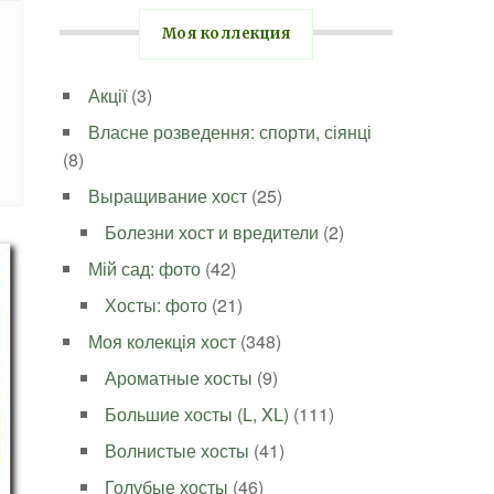
Моя коллекция
Акції
(3)
Власне розведення: спорти, сіянці
(8)
Выращивание хост
(25)
Болезни хост и вредители
(2)
Мій сад: фото
(42)
Хосты: фото
(21)
Моя колекція хост
(348)
Ароматные хосты
(9)
Большие хосты (L, XL)
(111)
Волнистые хосты
(41)
Голубые хосты
(46)