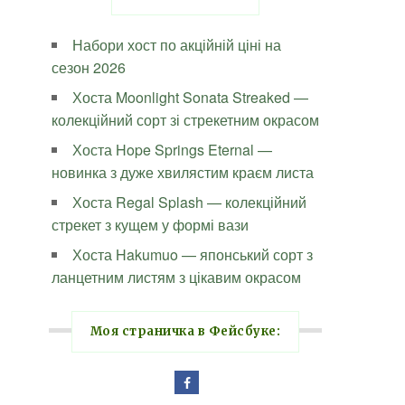
Набори хост по акційній ціні на
сезон 2026
Хоста Moonlight Sonata Streaked —
колекційний сорт зі стрекетним окрасом
Хоста Hope Springs Eternal —
новинка з дуже хвилястим краєм листа
Хоста Regal Splash — колекційний
стрекет з кущем у формі вази
Хоста Hakumuo — японський сорт з
ланцетним листям з цікавим окрасом
Моя страничка в Фейсбуке: