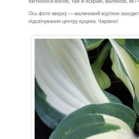
Квітконоси високі, такі ж яскраві, малинові, як 
Ось фото зверху — малиновий відтінок заходит
підсвічування центру кущика. Чарівно!