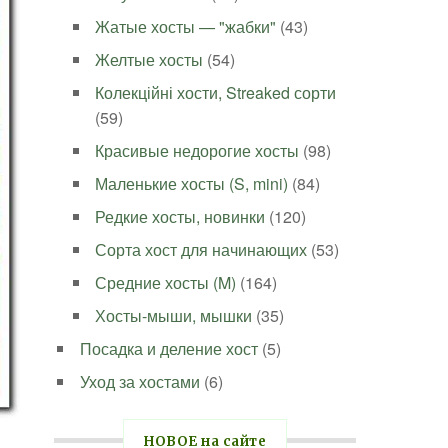
Жатые хосты — "жабки"
(43)
Желтые хосты
(54)
Колекційні хости, Streaked сорти
(59)
Красивые недорогие хосты
(98)
Маленькие хосты (S, mini)
(84)
Редкие хосты, новинки
(120)
Сорта хост для начинающих
(53)
Средние хосты (M)
(164)
Хосты-мыши, мышки
(35)
Посадка и деление хост
(5)
Уход за хостами
(6)
НОВОЕ на сайте