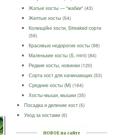
Жатые хосты — "жабки"
(43)
Желтые хосты
(54)
Колекційні хости, Streaked сорти
(59)
Красивые недорогие хосты
(98)
Маленькие хосты (S, mini)
(84)
Редкие хосты, новинки
(120)
Сорта хост для начинающих
(53)
Средние хосты (M)
(164)
Хосты-мыши, мышки
(35)
Посадка и деление хост
(5)
Уход за хостами
(6)
НОВОЕ на сайте