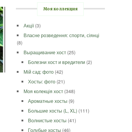
Моя коллекция
Акції
(3)
Власне розведення: спорти, сіянці
(8)
Выращивание хост
(25)
Болезни хост и вредители
(2)
Мій сад: фото
(42)
Хосты: фото
(21)
Моя колекція хост
(348)
Ароматные хосты
(9)
Большие хосты (L, XL)
(111)
Волнистые хосты
(41)
Голубые хосты
(46)