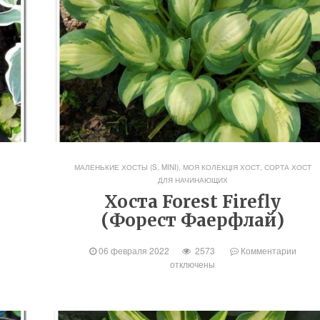
МАЛЕНЬКИЕ ХОСТЫ (S, MINI)
,
МОЯ КОЛЕКЦІЯ ХОСТ
,
СОРТА ХОСТ
ДЛЯ НАЧИНАЮЩИХ
а
Хоста Forest Firefly
(Форест Фаерфлай)
06 февраля 2022
2573
Комментарии
отключены