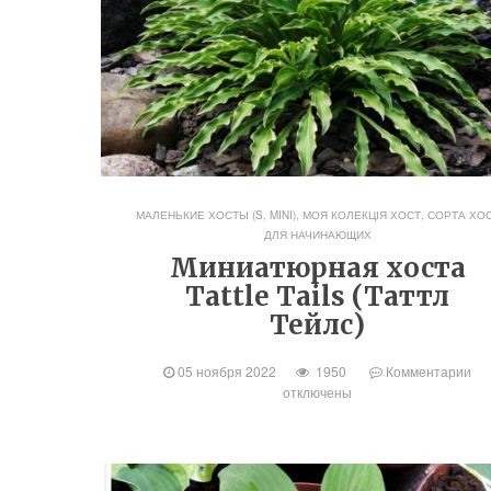
МАЛЕНЬКИЕ ХОСТЫ (S, MINI)
,
МОЯ КОЛЕКЦІЯ ХОСТ
,
СОРТА ХО
ДЛЯ НАЧИНАЮЩИХ
Миниатюрная хоста
Tattle Tails (Таттл
Тейлс)
05 ноября 2022
1950
Комментарии
отключены