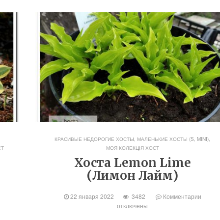
КРАСИВЫЕ НЕДОРОГИЕ ХОСТЫ
,
МАЛЕНЬКИЕ ХОСТЫ (S, MINI)
,
СТ
МОЯ КОЛЕКЦІЯ ХОСТ
Хоста Lemon Lime
(Лимон Лайм)
22 января 2022
3482
Комментарии
отключены