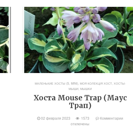
,
МАЛЕНЬКИЕ ХОСТЫ (S, MINI)
,
МОЯ КОЛЕКЦІЯ ХОСТ
,
ХОСТЫ-
МЫШИ, МЫШКИ
Хоста Mouse Trap (Маус
Трап)
02 февраля 2023
1573
Комментарии
отключены