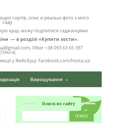
ащих сортів, опис и реальні фото з мого
саду
жую кущі, можу поділитися саджанцями
 ціни — в розділі «Купити хости».
ua@gmail.com, Viber +38 093 63 65 397
(Ольга)
олекції у Фейсбуці: Facebook.com/hosta.ua
идизація
Вирощування
Поиск по сайту