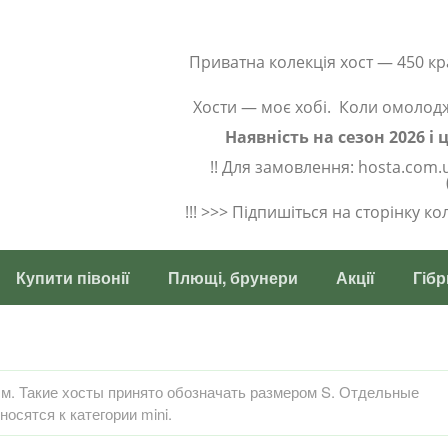
Приватна колекція хост — 450 кр
Хости — моє хобі. Коли омолод
Наявність на сезон 2026 і
!! Для замовлення: hosta.com.
!!! >>> Підпишіться на сторінку к
Купити півонії
Плющі, брунери
Акції
Гібр
м. Такие хосты принято обозначать размером S. Отдельные
осятся к категории mini.