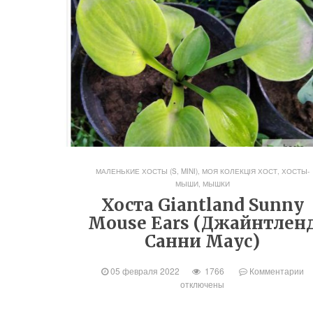
МАЛЕНЬКИЕ ХОСТЫ (S, MINI)
,
МОЯ КОЛЕКЦІЯ ХОСТ
,
ХОСТЫ-
МЫШИ, МЫШКИ
Хоста Giantland Sunny
Mouse Ears (Джайнтлен
Санни Маус)
05 февраля 2022
1766
Комментарии
отключены