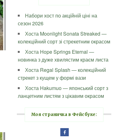
Набори хост по акційній ціні на
сезон 2026
Хоста Moonlight Sonata Streaked —
колекційний сорт зі стрекетним окрасом
Хоста Hope Springs Eternal —
новинка з дуже хвилястим краєм листа
Хоста Regal Splash — колекційний
стрекет з кущем у формі вази
Хоста Hakumuo — японський сорт з
ланцетним листям з цікавим окрасом
Моя страничка в Фейсбуке: