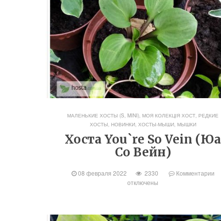
МАЛЕНЬКИЕ ХОСТЫ (S, MINI)
,
МОЯ КОЛЕКЦІЯ ХОСТ
,
РЕДКИЕ
ХОСТЫ, НОВИНКИ
,
ХОСТЫ-МЫШИ, МЫШКИ
Хоста You`re So Vein (Ю
Со Вейн)
08 февраля 2022
2330
Комментарии
отключены