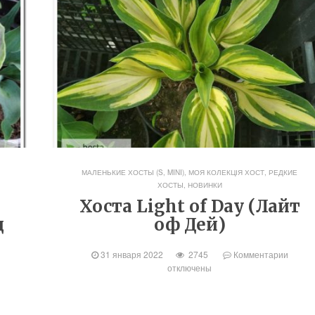
МАЛЕНЬКИЕ ХОСТЫ (S, MINI)
,
МОЯ КОЛЕКЦІЯ ХОСТ
,
РЕДКИЕ
ХОСТЫ, НОВИНКИ
Хоста Light of Day (Лайт
д
оф Дей)
31 января 2022
2745
Комментарии
отключены