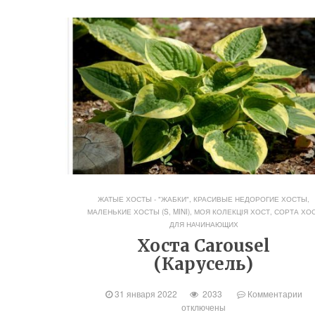
ЖАТЫЕ ХОСТЫ - "ЖАБКИ"
,
КРАСИВЫЕ НЕДОРОГИЕ ХОСТЫ
,
МАЛЕНЬКИЕ ХОСТЫ (S, MINI)
,
МОЯ КОЛЕКЦІЯ ХОСТ
,
СОРТА ХО
ДЛЯ НАЧИНАЮЩИХ
Хоста Carousel
(Карусель)
31 января 2022
2033
Комментарии
отключены