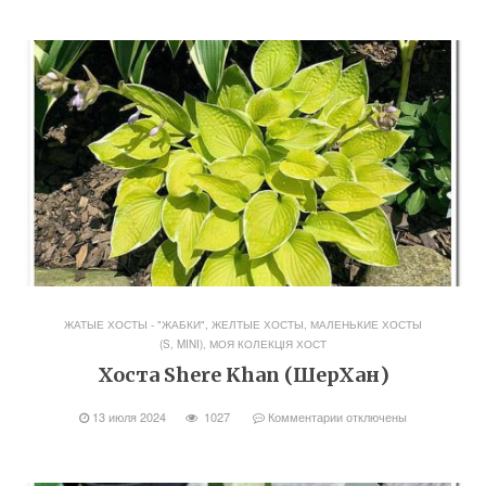
ЖАТЫЕ ХОСТЫ - "ЖАБКИ"
,
ЖЕЛТЫЕ ХОСТЫ
,
МАЛЕНЬКИЕ ХОСТЫ
(S, MINI)
,
МОЯ КОЛЕКЦІЯ ХОСТ
Хоста Shere Khan (ШерХан)
13 июля 2024
1027
Комментарии
отключены