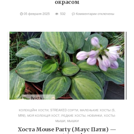
окрасом
05 февраля 2025
532
Комментарии
отключены
КОЛЕКЦІЙНІ ХОСТИ, STREAKED СОРТИ
,
МАЛЕНЬКИЕ ХОСТЫ (S,
MINI)
,
МОЯ КОЛЕКЦІЯ ХОСТ
,
РЕДКИЕ ХОСТЫ, НОВИНКИ
,
ХОСТЫ-
МЫШИ, МЫШКИ
Хоста Mouse Party (Маус Пати) —