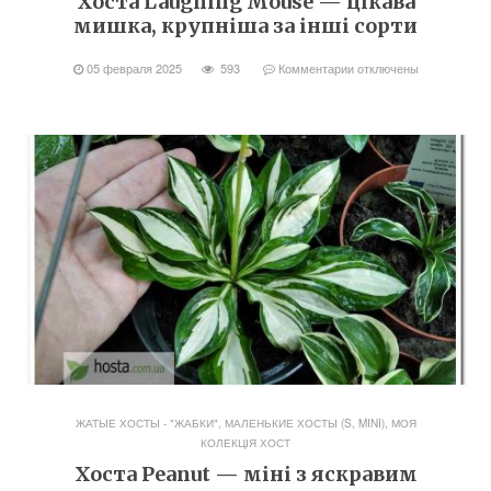
Хоста Laughing Mouse — цікава
мишка, крупніша за інші сорти
05 февраля 2025
593
Комментарии
отключены
ЖАТЫЕ ХОСТЫ - "ЖАБКИ"
,
МАЛЕНЬКИЕ ХОСТЫ (S, MINI)
,
МОЯ
КОЛЕКЦІЯ ХОСТ
Хоста Peanut — міні з яскравим