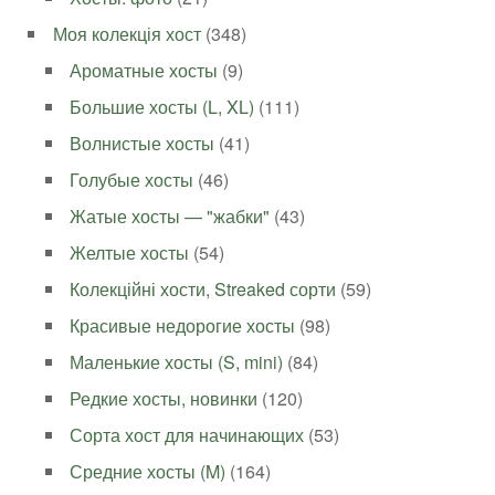
Моя колекція хост
(348)
Ароматные хосты
(9)
Большие хосты (L, XL)
(111)
Волнистые хосты
(41)
Голубые хосты
(46)
Жатые хосты — "жабки"
(43)
Желтые хосты
(54)
Колекційні хости, Streaked сорти
(59)
Красивые недорогие хосты
(98)
Маленькие хосты (S, mini)
(84)
Редкие хосты, новинки
(120)
Сорта хост для начинающих
(53)
Средние хосты (M)
(164)