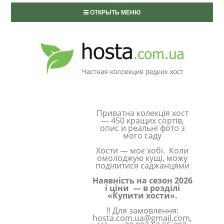
ОТКРЫТЬ МЕНЮ
Приватна колекція хост
— 450 кращих сортів,
опис и реальні фото з
мого саду
Хости — моє хобі. Коли
омолоджую кущі, можу
поділитися саджанцями
Наявність на сезон 2026
і ціни — в розділі
«Купити хости».
!! Для замовлення:
hosta.com.ua@gmail.com,