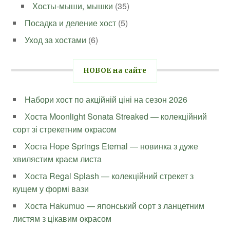
Хосты-мыши, мышки
(35)
Посадка и деление хост
(5)
Уход за хостами
(6)
НОВОЕ на сайте
Набори хост по акційній ціні на сезон 2026
Хоста Moonlight Sonata Streaked — колекційний
сорт зі стрекетним окрасом
Хоста Hope Springs Eternal — новинка з дуже
хвилястим краєм листа
Хоста Regal Splash — колекційний стрекет з
кущем у формі вази
Хоста Hakumuo — японський сорт з ланцетним
листям з цікавим окрасом