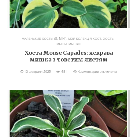
МАЛЕНЬКИЕ ХОСТЫ (S, MINI)
,
МОЯ КОЛЕКЦІЯ ХОСТ
,
ХОСТЫ-
МЫШИ, МЫШКИ
Хоста Mouse Capades: яскрава
мишка з товстим листям
13 февраля 2025
681
Комментарии
отключены