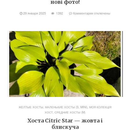
нові фото!
29 января 2025
1392
Комментарии
отключены
ЖЕЛТЫЕ ХОСТЫ
,
МАЛЕНЬКИЕ ХОСТЫ (S, MINI)
,
МОЯ КОЛЕКЦІЯ
ХОСТ
,
СРЕДНИЕ ХОСТЫ (M)
Хоста Citric Star — жовта і
блискуча