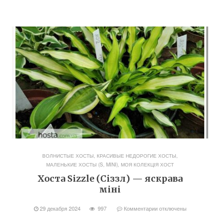
ВОЛНИСТЫЕ ХОСТЫ
,
КРАСИВЫЕ НЕДОРОГИЕ ХОСТЫ
,
МАЛЕНЬКИЕ ХОСТЫ (S, MINI)
,
МОЯ КОЛЕКЦІЯ ХОСТ
Хоста Sizzle (Сіззл) — яскрава
міні
29 декабря 2024
997
Комментарии
отключены