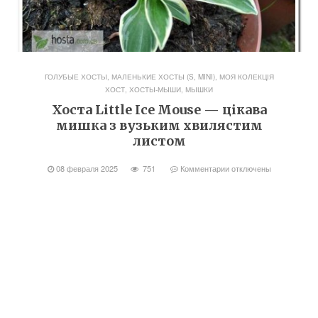
ГОЛУБЫЕ ХОСТЫ
,
МАЛЕНЬКИЕ ХОСТЫ (S, MINI)
,
МОЯ КОЛЕКЦІЯ
ХОСТ
,
ХОСТЫ-МЫШИ, МЫШКИ
Хоста Little Ice Mouse — цікава
мишка з вузьким хвилястим
листом
08 февраля 2025
751
Комментарии
отключены