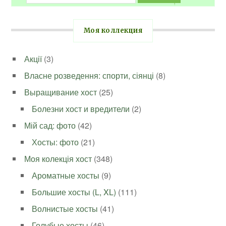
Моя коллекция
Акції
(3)
Власне розведення: спорти, сіянці
(8)
Выращивание хост
(25)
Болезни хост и вредители
(2)
Мій сад: фото
(42)
Хосты: фото
(21)
Моя колекція хост
(348)
Ароматные хосты
(9)
Большие хосты (L, XL)
(111)
Волнистые хосты
(41)
Голубые хосты
(46)