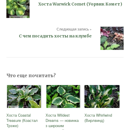
Хоста Warwick Comet (Уорвик Комет)
Следующая запись »
С чем посадить хосты на клумбе
Что еще почитать?
Хоста Coastal
Хоста Wildest
Хоста Whirlwind
Treasure (Коастал
Dreams — новинка
(Вирлвинд)
Трэже)
з широким