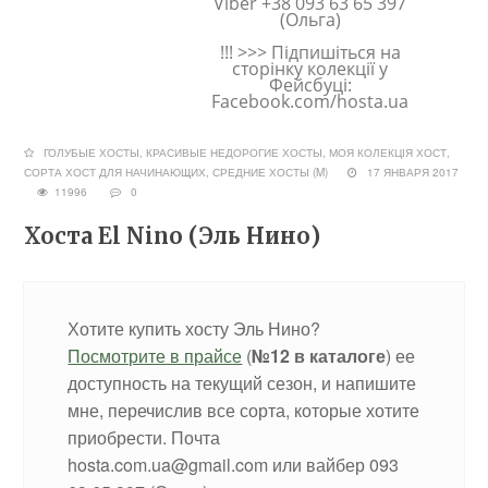
Viber +38 093 63 65 397
(Ольга)
!!! >>> Підпишіться на
сторінку колекції у
Фейсбуці:
Facebook.com/hosta.ua
ГОЛУБЫЕ ХОСТЫ
,
КРАСИВЫЕ НЕДОРОГИЕ ХОСТЫ
,
МОЯ КОЛЕКЦІЯ ХОСТ
,
СОРТА ХОСТ ДЛЯ НАЧИНАЮЩИХ
,
СРЕДНИЕ ХОСТЫ (M)
17 ЯНВАРЯ 2017
11996
0
Хоста El Nino (Эль Нино)
Хотите купить хосту Эль Нино?
Посмотрите в прайсе
(
№12 в каталоге
) ее
доступность на текущий сезон, и напишите
мне, перечислив все сорта, которые хотите
приобрести. Почта
hosta.com.ua@gmail.com или вайбер 093