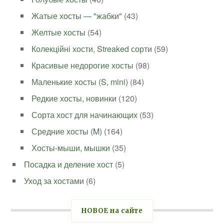
Жатые хосты — "жабки"
(43)
Желтые хосты
(54)
Колекційні хости, Streaked сорти
(59)
Красивые недорогие хосты
(98)
Маленькие хосты (S, mini)
(84)
Редкие хосты, новинки
(120)
Сорта хост для начинающих
(53)
Средние хосты (M)
(164)
Хосты-мыши, мышки
(35)
Посадка и деление хост
(5)
Уход за хостами
(6)
НОВОЕ на сайте