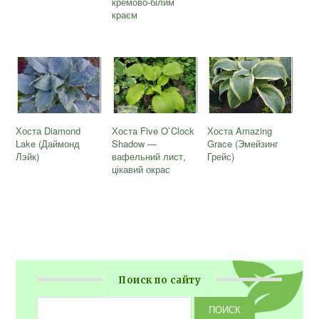
кремово-білим
краєм
Хоста Diamond
Хоста Five O`Clock
Хоста Amazing
Lake (Даймонд
Shadow —
Grace (Эмейзинг
Лэйк)
вафельний лист,
Грейс)
цікавий окрас
Поиск по сайту