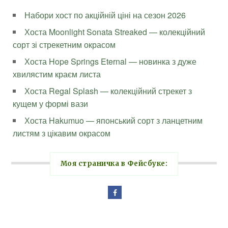
Набори хост по акційній ціні на сезон 2026
Хоста Moonlight Sonata Streaked — колекційний
сорт зі стрекетним окрасом
Хоста Hope Springs Eternal — новинка з дуже
хвилястим краєм листа
Хоста Regal Splash — колекційний стрекет з
кущем у формі вази
Хоста Hakumuo — японський сорт з ланцетним
листям з цікавим окрасом
Моя страничка в Фейсбуке: