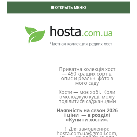
ОТКРЫТЬ МЕНЮ
Приватна колекція хост
— 450 кращих сортів,
опис и реальні фото з
мого саду
Хости — моє хобі. Коли
омолоджую кущі, можу
поділитися саджанцями
Наявність на сезон 2026
і ціни — в розділі
«Купити хости».
!! Для замовлення:
hosta.com.ua@gmail.com,