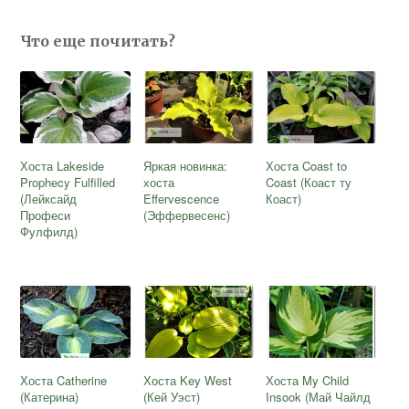
Что еще почитать?
Хоста Lakeside
Яркая новинка:
Хоста Coast to
Prophecy Fulfilled
хоста
Coast (Коаст ту
(Лейксайд
Effervescence
Коаст)
Професи
(Эффервесенс)
Фулфилд)
Хоста Catherine
Хоста Key West
Хоста My Child
(Катерина)
(Кей Уэст)
Insook (Май Чайлд