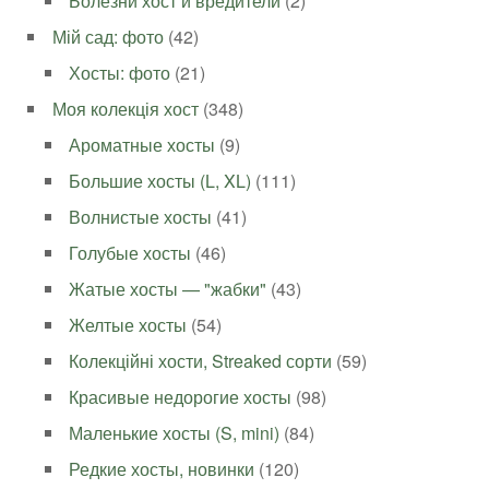
Болезни хост и вредители
(2)
Мій сад: фото
(42)
Хосты: фото
(21)
Моя колекція хост
(348)
Ароматные хосты
(9)
Большие хосты (L, XL)
(111)
Волнистые хосты
(41)
Голубые хосты
(46)
Жатые хосты — "жабки"
(43)
Желтые хосты
(54)
Колекційні хости, Streaked сорти
(59)
Красивые недорогие хосты
(98)
Маленькие хосты (S, mini)
(84)
Редкие хосты, новинки
(120)