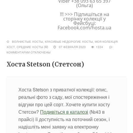
Viber +38 093 63 65 397
(Ольга)
!!! >>> Підпишіться на
сторінку колекції у
Фейсбуці:
Facebook.com/hosta.ua
ВОЛНИСТЫЕ ХОСТЫ
,
КРАСИВЫЕ НЕДОРОГИЕ ХОСТЫ
,
МОЯ КОЛЕКЦІЯ
ХОСТ
,
СРЕДНИЕ ХОСТЫ (M)
07 ФЕВРАЛЯ 2023
1334
КОММЕНТАРИИ
ОТКЛЮЧЕНЫ
Хоста Stetson (Стетсон)
Хоста Stetson з приватної колекції: опис,
реальні фото з саду, мої спостереження і
відгуки про цей сорт. Хочете купити хосту
Стетсон?
Подивіться в каталозі
(№43 в
прайсі) її доступність на поточний сезон, і
надішліть мені заявку на електронку