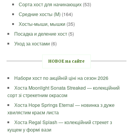
Сорта хост для начинающих
(53)
Средние хосты (M)
(164)
Хосты-мыши, мышки
(35)
Посадка и деление хост
(5)
Уход за хостами
(6)
НОВОЕ на сайте
Набори хост по акційній ціні на сезон 2026
Хоста Moonlight Sonata Streaked — колекційний
сорт зі стрекетним окрасом
Хоста Hope Springs Eternal — новинка з дуже
хвилястим краєм листа
Хоста Regal Splash — колекційний стрекет з
кущем у формі вази