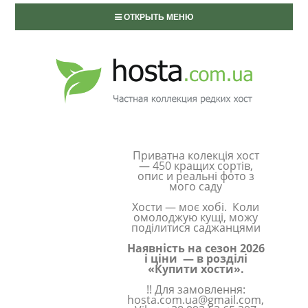
ОТКРЫТЬ МЕНЮ
Приватна колекція хост
— 450 кращих сортів,
опис и реальні фото з
мого саду
Хости — моє хобі. Коли
омолоджую кущі, можу
поділитися саджанцями
Наявність на сезон 2026
і ціни — в розділі
«Купити хости».
!! Для замовлення:
hosta.com.ua@gmail.com,