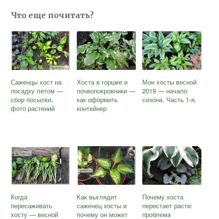
Что еще почитать?
Саженцы хост на
Хоста в горшке и
Мои хосты весной
посадку летом —
почвопокровники —
2019 — начало
сбор посылки,
как оформить
сезона. Часть 1-я.
фото растений
контейнер
Когда
Как выглядит
Почему хоста
пересаживать
саженец хосты и
перестает расти:
хосту — весной
почему он может
проблема