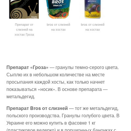
Препарат от
bros от слизней
bros от слизней
слизней на
на хостах
на хостах
хостах Гроза
Препарат «Гроза»
— гранулы темно-серого цвета.
Сыплю их в небольшом количестве на месте
просыпания каждой хосты, как только начнет
показываться «носик». В основе препарата —
метальдегид.
Препарат Bros от слизней
— тот же метальдегид,
польского производства. Гранулы голубого цвета. В
Украине его можно купить в фасовке 1 кг
(пластиковое ведерко) и в порционных баночках с