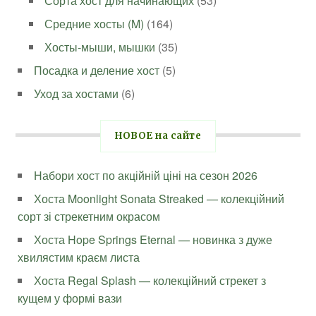
Сорта хост для начинающих
(53)
Средние хосты (M)
(164)
Хосты-мыши, мышки
(35)
Посадка и деление хост
(5)
Уход за хостами
(6)
НОВОЕ на сайте
Набори хост по акційній ціні на сезон 2026
Хоста Moonlight Sonata Streaked — колекційний
сорт зі стрекетним окрасом
Хоста Hope Springs Eternal — новинка з дуже
хвилястим краєм листа
Хоста Regal Splash — колекційний стрекет з
кущем у формі вази