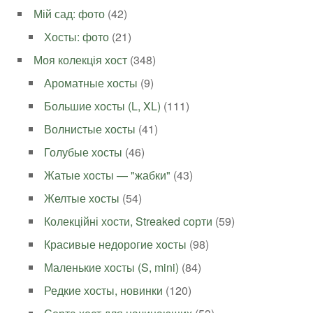
Мій сад: фото
(42)
Хосты: фото
(21)
Моя колекція хост
(348)
Ароматные хосты
(9)
Большие хосты (L, XL)
(111)
Волнистые хосты
(41)
Голубые хосты
(46)
Жатые хосты — "жабки"
(43)
Желтые хосты
(54)
Колекційні хости, Streaked сорти
(59)
Красивые недорогие хосты
(98)
Маленькие хосты (S, mini)
(84)
Редкие хосты, новинки
(120)