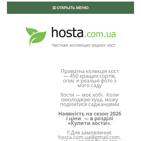
ОТКРЫТЬ МЕНЮ
Приватна колекція хост
— 450 кращих сортів,
опис и реальні фото з
мого саду
Хости — моє хобі. Коли
омолоджую кущі, можу
поділитися саджанцями
Наявність на сезон 2026
і ціни — в розділі
«Купити хости».
!! Для замовлення:
hosta.com.ua@gmail.com,