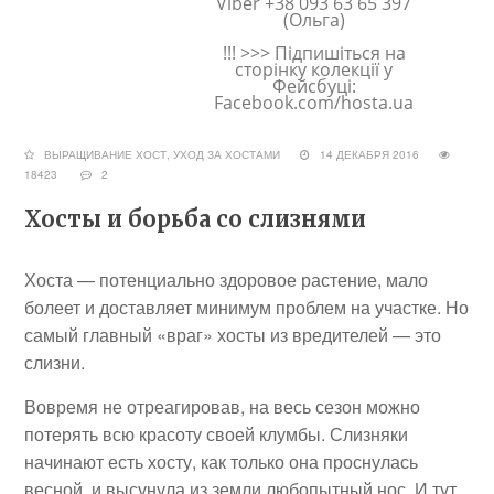
Viber +38 093 63 65 397
(Ольга)
!!! >>> Підпишіться на
сторінку колекції у
Фейсбуці:
Facebook.com/hosta.ua
ВЫРАЩИВАНИЕ ХОСТ
,
УХОД ЗА ХОСТАМИ
14 ДЕКАБРЯ 2016
18423
2
Хосты и борьба со слизнями
Хоста — потенциально здоровое растение, мало
болеет и доставляет минимум проблем на участке. Но
самый главный «враг» хосты из вредителей — это
слизни.
Вовремя не отреагировав, на весь сезон можно
потерять всю красоту своей клумбы. Слизняки
начинают есть хосту, как только она проснулась
весной, и высунула из земли любопытный нос. И тут