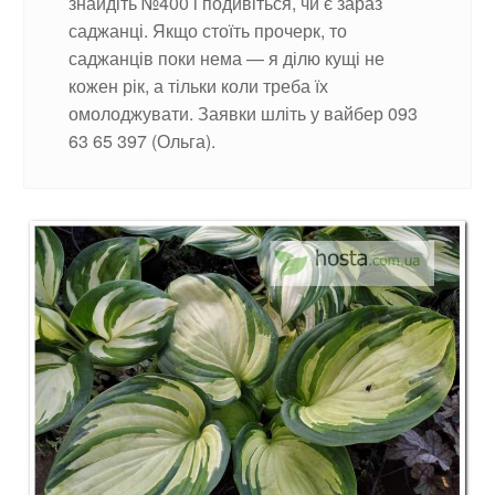
знайдіть №400 і подивіться, чи є зараз
саджанці. Якщо стоїть прочерк, то
саджанців поки нема — я ділю кущі не
кожен рік, а тільки коли треба їх
омолоджувати. Заявки шліть у вайбер 093
63 65 397 (Ольга).