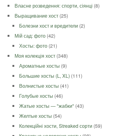
Власне розведення: спорти, сіянці
(8)
Выращивание хост
(25)
Болезни хост и вредители
(2)
Мій сад: фото
(42)
Хосты: фото
(21)
Моя колекція хост
(348)
Ароматные хосты
(9)
Большие хосты (L, XL)
(111)
Волнистые хосты
(41)
Голубые хосты
(46)
Жатые хосты — "жабки"
(43)
Желтые хосты
(54)
Колекційні хости, Streaked сорти
(59)
Красивые недорогие хосты
(98)