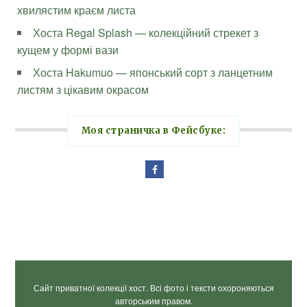
хвилястим краєм листа
Хоста Regal Splash — колекційний стрекет з
кущем у формі вази
Хоста Hakumuo — японський сорт з ланцетним
листям з цікавим окрасом
Моя страничка в Фейсбуке:
Сайт приватної колекції хост. Всі фото і тексти охороняються
авторським правом.