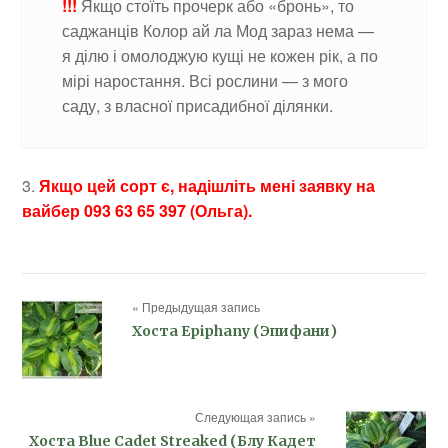
!!!
Якщо стоїть прочерк або «бронь», то
саджанців Колор ай ла Мод зараз нема —
я ділю і омолоджую кущі не кожен рік, а по
мірі наростання. Всі рослини — з мого
саду, з власної присадибної ділянки.
3.
Якщо цей сорт є, надішліть мені заявку на
вайбер 093 63 65 397 (Ольга).
« Предыдущая запись
Хоста Epiphany (Эпифани)
Следующая запись »
Хоста Blue Cadet Streaked (Блу Кадет