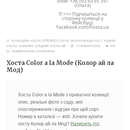
Viber +38 093 63 65 397
(Ольга)
!!! >>> Підпишіться на
сторінку колекції у
Фейсбуці:
Facebook.com/hosta.ua
КОЛЕКЦІЙНІ ХОСТИ, STREAKED СОРТИ
,
МОЯ КОЛЕКЦІЯ ХОСТ
,
РЕДКИЕ
ХОСТЫ, НОВИНКИ
,
СРЕДНИЕ ХОСТЫ (M)
10 ЯНВАРЯ 2024
944
КОММЕНТАРИИ
ОТКЛЮЧЕНЫ
Хоста Color a la Mode (Колор ай ла
Мод)
Хоста Color a la Mode з приватної колекції:
опис, реальні фото з саду, мої
спостереження і відгуки про цей сорт.
Номер в каталозі — 400. Хочете купити
хосту Колор ай ла Мод?
Натисніть тут
,