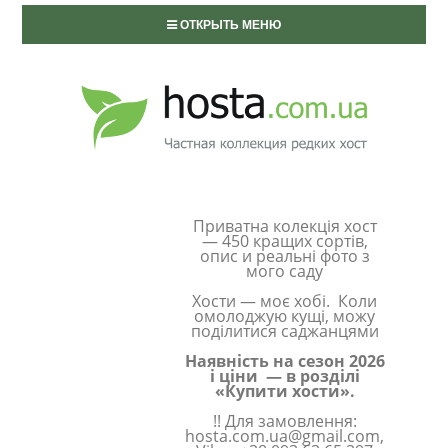
ОТКРЫТЬ МЕНЮ
Приватна колекція хост
— 450 кращих сортів,
опис и реальні фото з
мого саду
Хости — моє хобі. Коли
омолоджую кущі, можу
поділитися саджанцями
Наявність на сезон 2026
і ціни — в розділі
«Купити хости».
!! Для замовлення:
hosta.com.ua@gmail.com,