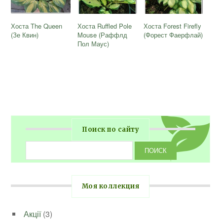
Хоста The Queen
Хоста Ruffled Pole
Хоста Forest Firefly
(Зе Квин)
Mouse (Раффлд
(Форест Фаерфлай)
Пол Маус)
Поиск по сайту
Моя коллекция
Акції
(3)