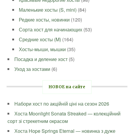
Маленькие хосты (S, mini)
(84)
Редкие хосты, новинки
(120)
Сорта хост для начинающих
(53)
Средние хосты (M)
(164)
Хосты-мыши, мышки
(35)
Посадка и деление хост
(5)
Уход за хостами
(6)
НОВОЕ на сайте
Набори хост по акційній ціні на сезон 2026
Хоста Moonlight Sonata Streaked — колекційний
сорт зі стрекетним окрасом
Хоста Hope Springs Eternal — новинка з дуже