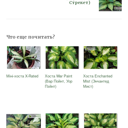
Стрекет)
Что еще почитать?
Міні-хоста X-Rated
Хоста War Paint
Хоста Enchanted
(Вар Пойнт, Уор
Mist (Энчантед
Пэйнт)
Мист)