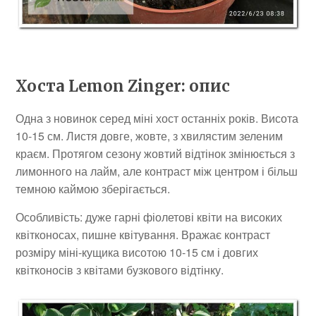
Хоста Lemon Zinger: опис
Одна з новинок серед міні хост останніх років. Висота
10-15 см. Листя довге, жовте, з хвилястим зеленим
краєм. Протягом сезону жовтий відтінок змінюється з
лимонного на лайм, але контраст між центром і більш
темною каймою зберігається.
Особливість: дуже гарні фіолетові квіти на високих
квітконосах, пишне квітування. Вражає контраст
розміру міні-кущика висотою 10-15 см і довгих
квітконосів з квітами бузкового відтінку.