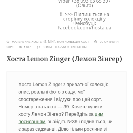
Viber +38 093 63 65 397
(Ольга)
!!! >>> Підпишіться на
сторінку колекції у
Фейсбуці:
Facebook.com/hosta.ua
МАЛЕНЬКИЕ ХОСТЫ (S, MINI)
,
МОЯ КОЛЕКЦІЯ ХОСТ
20 ОКТЯБРЯ
2023
1187
КОММЕНТАРИИ
ОТКЛЮЧЕНЫ
Хоста Lemon Zinger (Лемон Зінгер)
Хоста Lemon Zinger з приватної колекції:
опис, реальні фото з саду, мої
спостереження і відгуки про цей сорт.
Номер в каталозі — 39. Хочете купити
хосту Лемон Зінгер? Перейдіть за
цим
посиланням
, знайдіть №39 і подивіться, чи
є зараз саджанці. Ділю тільки рослини зі