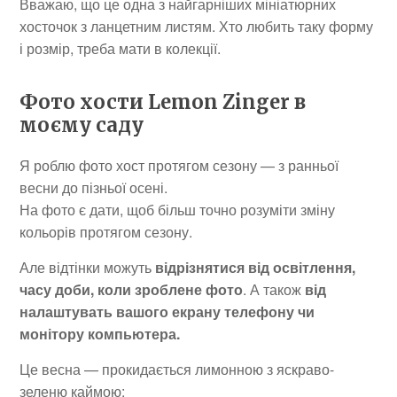
Вважаю, що це одна з найгарніших мініатюрних
хосточок з ланцетним листям. Хто любить таку форму
і розмір, треба мати в колекції.
Фото хости Lemon Zinger в
моєму саду
Я роблю фото хост протягом сезону — з ранньої
весни до пізньої осені.
На фото є дати, щоб більш точно розуміти зміну
кольорів протягом сезону.
Але відтінки можуть
відрізнятися від освітлення,
часу доби, коли зроблене фото
. А також
від
налаштувать вашого екрану телефону чи
монітору компьютера.
Це весна — прокидається лимонною з яскраво-
зеленю каймою: