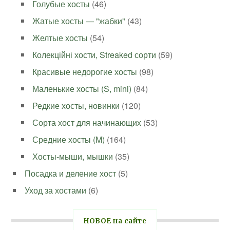
Голубые хосты
(46)
Жатые хосты — "жабки"
(43)
Желтые хосты
(54)
Колекційні хости, Streaked сорти
(59)
Красивые недорогие хосты
(98)
Маленькие хосты (S, mini)
(84)
Редкие хосты, новинки
(120)
Сорта хост для начинающих
(53)
Средние хосты (M)
(164)
Хосты-мыши, мышки
(35)
Посадка и деление хост
(5)
Уход за хостами
(6)
НОВОЕ на сайте