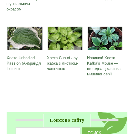
з унікальним
окрасом
Хоста Unbridled
Хоста Cup of Joy —
Новинка! Хоста
Passion (Анбрайдл
жабка з листком-
Kafka’s Mouse —
Пешин)
чашечкою
ще одна цікавинка
мишиної серії
Поиск по сайту