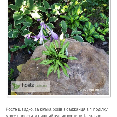
Росте швидко, за кілька років з саджанця в 1 поділку
може наростити пишний кущик-куртину. Ідеально