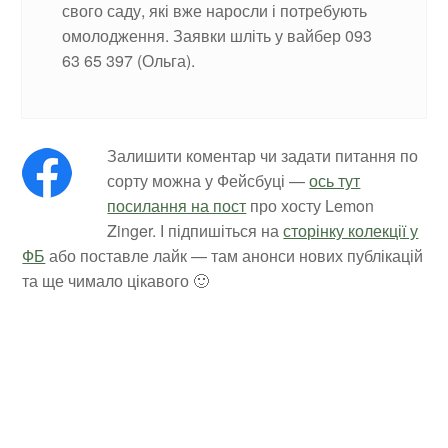
свого саду, які вже наросли і потребують
омолодження. Заявки шліть у вайбер 093
63 65 397 (Ольга).
Залишити коментар чи задати питання по
сорту можна у Фейсбуці —
ось тут
посилання на пост
про хосту Lemon
Zinger. І підпишіться на
сторінку колекції у
ФБ
або поставле лайк — там анонси нових публікацій
та ще чимало цікавого 🙂