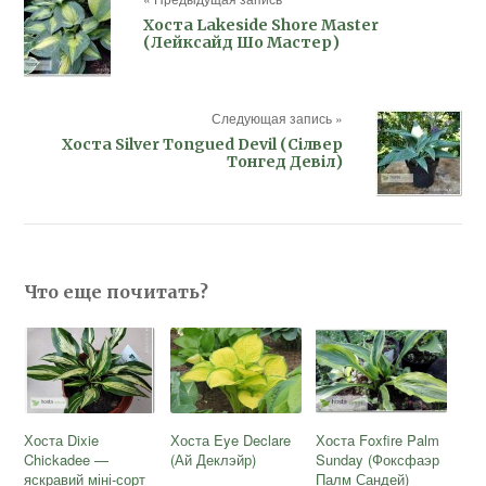
Хоста Lakeside Shore Master
(Лейксайд Шо Мастер)
Следующая запись »
Хоста Silver Tongued Devil (Сілвер
Тонгед Девіл)
Что еще почитать?
Хоста Dixie
Хоста Eye Declare
Хоста Foxfire Palm
Chickadee —
(Ай Деклэйр)
Sunday (Фоксфаэр
яскравий міні-сорт
Палм Сандей)