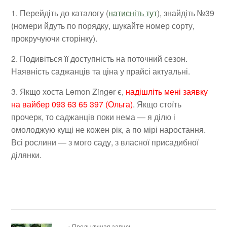
1. Перейдіть до каталогу (
натисніть тут
), знайдіть №39
(номери йдуть по порядку, шукайте номер сорту,
прокручуючи сторінку).
2. Подивіться її доступність на поточний сезон.
Наявність саджанців та ціна у прайсі актуальні.
3. Якщо хоста Lemon Zinger є,
надішліть мені заявку
на вайбер 093 63 65 397 (Ольга)
. Якщо стоїть
прочерк, то саджанців поки нема — я ділю і
омолоджую кущі не кожен рік, а по мірі наростання.
Всі рослини — з мого саду, з власної присадибної
ділянки.
« Предыдущая запись