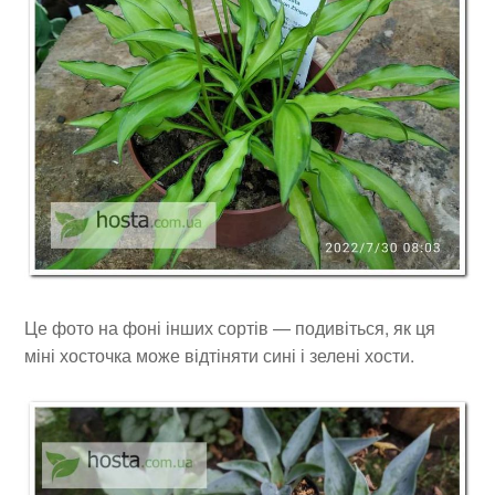
Це фото на фоні інших сортів — подивіться, як ця
міні хосточка може відтіняти сині і зелені хости.