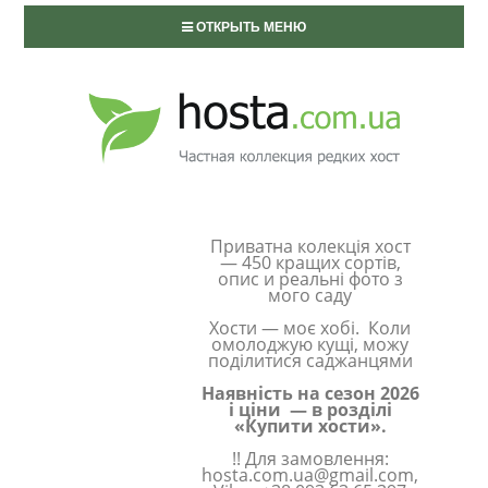
ОТКРЫТЬ МЕНЮ
Приватна колекція хост
— 450 кращих сортів,
опис и реальні фото з
мого саду
Хости — моє хобі. Коли
омолоджую кущі, можу
поділитися саджанцями
Наявність на сезон 2026
і ціни — в розділі
«Купити хости».
!! Для замовлення:
hosta.com.ua@gmail.com,