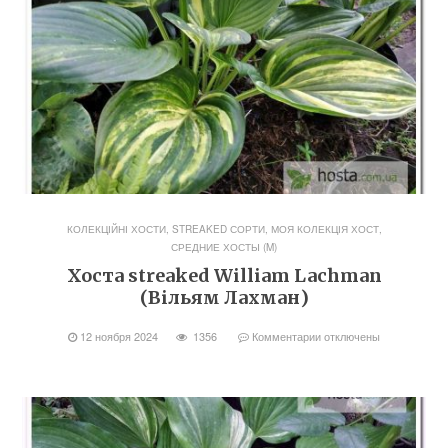
КОЛЕКЦІЙНІ ХОСТИ, STREAKED СОРТИ
,
МОЯ КОЛЕКЦІЯ ХОСТ
,
СРЕДНИЕ ХОСТЫ (M)
Хоста streaked William Lachman
(Вільям Лахман)
12 ноября 2024
1356
Комментарии
отключены