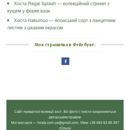
Хоста Regal Splash — колекційний стрекет з
кущем у формі вази
Хоста Hakumuo — японський сорт з ланцетним
листям з цікавим окрасом
Моя страничка в Фейсбуке:
Сайт приватної колекції хост. Всі фото і тексти охороняються
авторським правом.
Мої контакти — hosta.com.ua@gmail.com, Viber +38 093 63 65 397
(Ольга)