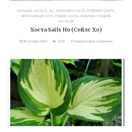
БОЛЬШИЕ ХОСТЫ (L, XL)
,
КОЛЕКЦІЙНІ ХОСТИ, STREAKED СОРТИ
,
МОЯ КОЛЕКЦІЯ ХОСТ
,
РЕДКИЕ ХОСТЫ, НОВИНКИ
,
СРЕДНИЕ
ХОСТЫ (M)
Хоста Sails Ho (Сейлс Хо)
08 октября 2024
1472
Комментарии
отключены