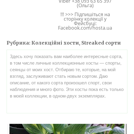
Viber +38 093 63 65 397
(Ольга)
!!! >>> Підпишіться на
сторінку колекції у
Фейсбуці:
Facebook.com/hosta.ua
Рубрика:
Колекційні хости, Streaked сорти
Здесь хочу показать вам наиболее интересные сорта,
в том числе личные коллекционные хосты — спорты,
сеянцы от моих хост. Отбираю те, которые, на мой
взгляд, заслуживают стать новым сортом. Даю
описание, от какого сорта произошел спорт, свои
наблюдения и много фото. Эти хосты пока есть только
в моей коллекции, в одном-двух экземплярах.