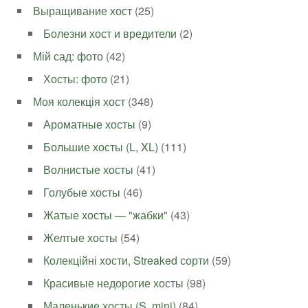
Выращивание хост
(25)
Болезни хост и вредители
(2)
Мій сад: фото
(42)
Хосты: фото
(21)
Моя колекція хост
(348)
Ароматные хосты
(9)
Большие хосты (L, XL)
(111)
Волнистые хосты
(41)
Голубые хосты
(46)
Жатые хосты — "жабки"
(43)
Желтые хосты
(54)
Колекційні хости, Streaked сорти
(59)
Красивые недорогие хосты
(98)
Маленькие хосты (S, mini)
(84)