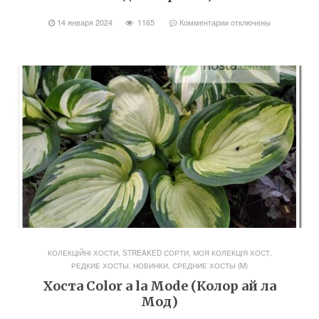
14 января 2024
1165
Комментарии
отключены
КОЛЕКЦІЙНІ ХОСТИ, STREAKED СОРТИ
,
МОЯ КОЛЕКЦІЯ ХОСТ
,
РЕДКИЕ ХОСТЫ, НОВИНКИ
,
СРЕДНИЕ ХОСТЫ (M)
Хоста Color a la Mode (Колор ай ла
Мод)