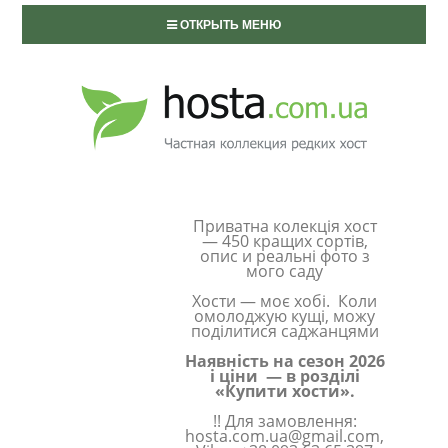
ОТКРЫТЬ МЕНЮ
Приватна колекція хост
— 450 кращих сортів,
опис и реальні фото з
мого саду
Хости — моє хобі. Коли
омолоджую кущі, можу
поділитися саджанцями
Наявність на сезон 2026
і ціни — в розділі
«Купити хости».
!! Для замовлення:
hosta.com.ua@gmail.com,