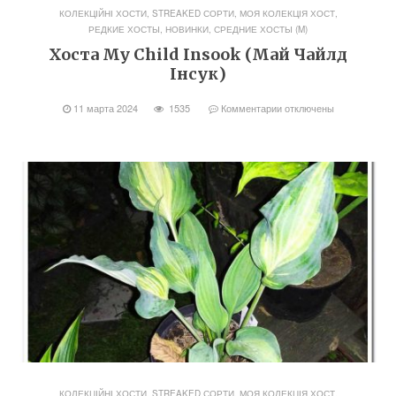
КОЛЕКЦІЙНІ ХОСТИ, STREAKED СОРТИ
,
МОЯ КОЛЕКЦІЯ ХОСТ
,
РЕДКИЕ ХОСТЫ, НОВИНКИ
,
СРЕДНИЕ ХОСТЫ (M)
Хоста My Child Insook (Май Чайлд
Інсук)
11 марта 2024
1535
Комментарии
отключены
КОЛЕКЦІЙНІ ХОСТИ, STREAKED СОРТИ
,
МОЯ КОЛЕКЦІЯ ХОСТ
,