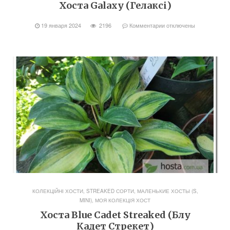
Хоста Galaxy (Гелаксі)
19 января 2024
2196
Комментарии
отключены
КОЛЕКЦІЙНІ ХОСТИ, STREAKED СОРТИ
,
МАЛЕНЬКИЕ ХОСТЫ (S,
MINI)
,
МОЯ КОЛЕКЦІЯ ХОСТ
Хоста Blue Cadet Streaked (Блу
Кадет Стрекет)