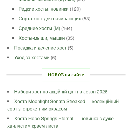
Редкие хосты, новинки
(120)
Сорта хост для начинающих
(53)
Средние хосты (M)
(164)
Хосты-мыши, мышки
(35)
Посадка и деление хост
(5)
Уход за хостами
(6)
НОВОЕ на сайте
Набори хост по акційній ціні на сезон 2026
Хоста Moonlight Sonata Streaked — колекційний
сорт зі стрекетним окрасом
Хоста Hope Springs Eternal — новинка з дуже
хвилястим краєм листа