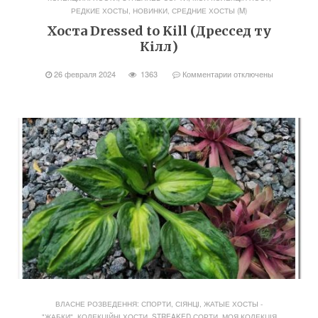
РЕДКИЕ ХОСТЫ, НОВИНКИ
,
СРЕДНИЕ ХОСТЫ (M)
Хоста Dressed to Kill (Дрессед ту
Кілл)
26 февраля 2024
1363
Комментарии
отключены
ВЛАСНЕ РОЗВЕДЕННЯ: СПОРТИ, СІЯНЦІ
,
ЖАТЫЕ ХОСТЫ -
"ЖАБКИ"
,
КОЛЕКЦІЙНІ ХОСТИ, STREAKED СОРТИ
,
МОЯ КОЛЕКЦІЯ