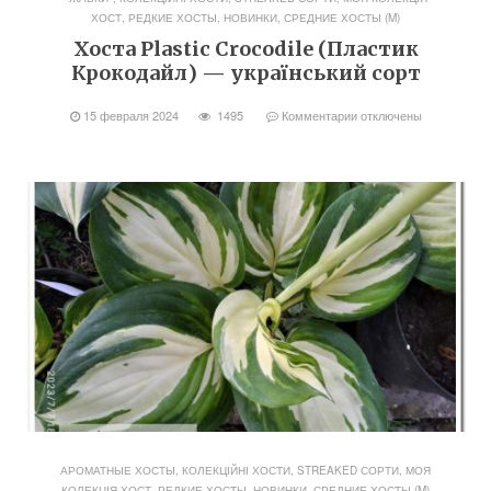
ХОСТ
,
РЕДКИЕ ХОСТЫ, НОВИНКИ
,
СРЕДНИЕ ХОСТЫ (M)
Хоста Plastic Crocodile (Пластик
Крокодайл) — український сорт
15 февраля 2024
1495
Комментарии
отключены
АРОМАТНЫЕ ХОСТЫ
,
КОЛЕКЦІЙНІ ХОСТИ, STREAKED СОРТИ
,
МОЯ
КОЛЕКЦІЯ ХОСТ
,
РЕДКИЕ ХОСТЫ, НОВИНКИ
,
СРЕДНИЕ ХОСТЫ (M)