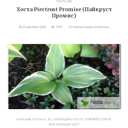
ХОСТЫ (M)
Хоста Piectrust Promise (Пайкруст
Промис)
23 декабря 2020
3761
Комментарии
отключены
БОЛЬШИЕ ХОСТЫ (L, XL)
,
КОЛЕКЦІЙНІ ХОСТИ, STREAKED СОРТИ
,
МОЯ КОЛЕКЦІЯ ХОСТ