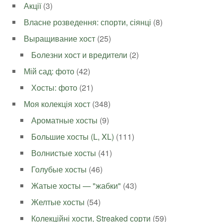
Акції
(3)
Власне розведення: спорти, сіянці
(8)
Выращивание хост
(25)
Болезни хост и вредители
(2)
Мій сад: фото
(42)
Хосты: фото
(21)
Моя колекція хост
(348)
Ароматные хосты
(9)
Большие хосты (L, XL)
(111)
Волнистые хосты
(41)
Голубые хосты
(46)
Жатые хосты — "жабки"
(43)
Желтые хосты
(54)
Колекційні хости, Streaked сорти
(59)