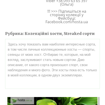
Viber +38 093 63 65 397
(Ольга)
!!! >>> Підпишіться на
сторінку колекції у
Фейсбуці:
Facebook.com/hosta.ua
Рубрика:
Колекційні хости, Streaked сорти
Здесь хочу показать вам наиболее интересные сорта,
в том числе личные коллекционные хосты — спорты,
сеянцы от моих хост. Отбираю те, которые, на мой
взгляд, заслуживают стать новым сортом. Даю
описание, от какого сорта произошел спорт, свои
наблюдения и много фото. Эти хосты пока есть только
в моей коллекции, в одном-двух экземплярах.