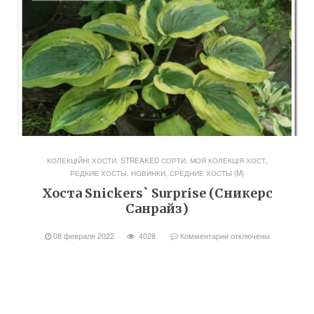
КОЛЕКЦІЙНІ ХОСТИ, STREAKED СОРТИ
,
МОЯ КОЛЕКЦІЯ ХОСТ
,
РЕДКИЕ ХОСТЫ, НОВИНКИ
,
СРЕДНИЕ ХОСТЫ (M)
Хоста Snickers` Surprise (Сникерс
Санрайз)
08 февраля 2022
4028
Комментарии
отключены