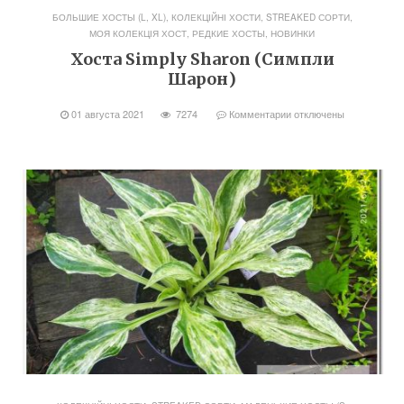
БОЛЬШИЕ ХОСТЫ (L, XL)
,
КОЛЕКЦІЙНІ ХОСТИ, STREAKED СОРТИ
,
МОЯ КОЛЕКЦІЯ ХОСТ
,
РЕДКИЕ ХОСТЫ, НОВИНКИ
Хоста Simply Sharon (Симпли
Шарон)
01 августа 2021
7274
Комментарии
отключены