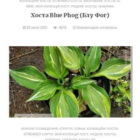
КОЛЕКЦІЙНІ ХОСТИ, STREAKED СОРТИ
,
МАЛЕНЬКИЕ ХОСТЫ (S,
MINI)
,
МОЯ КОЛЕКЦІЯ ХОСТ
,
РЕДКИЕ ХОСТЫ, НОВИНКИ
Хоста Blue Phog (Блу Фог)
03 июля 2021
4676
Комментарии
отключены
ВЛАСНЕ РОЗВЕДЕННЯ: СПОРТИ, СІЯНЦІ
,
КОЛЕКЦІЙНІ ХОСТИ,
STREAKED СОРТИ
,
МОЯ КОЛЕКЦІЯ ХОСТ
,
РЕДКИЕ ХОСТЫ,
НОВИНКИ
,
СРЕДНИЕ ХОСТЫ (M)