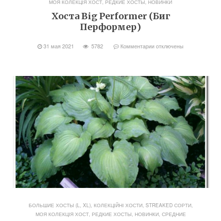
МОЯ КОЛЕКЦІЯ ХОСТ
,
РЕДКИЕ ХОСТЫ, НОВИНКИ
Хоста Big Performer (Биг
Перформер)
31 мая 2021
5782
Комментарии
отключены
БОЛЬШИЕ ХОСТЫ (L, XL)
,
КОЛЕКЦІЙНІ ХОСТИ, STREAKED СОРТИ
,
МОЯ КОЛЕКЦІЯ ХОСТ
,
РЕДКИЕ ХОСТЫ, НОВИНКИ
,
СРЕДНИЕ