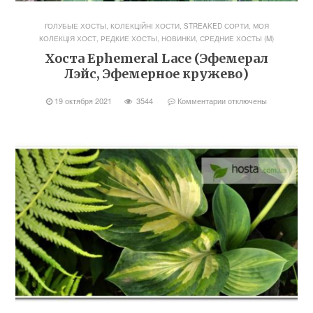
ГОЛУБЫЕ ХОСТЫ
,
КОЛЕКЦІЙНІ ХОСТИ, STREAKED СОРТИ
,
МОЯ
КОЛЕКЦІЯ ХОСТ
,
РЕДКИЕ ХОСТЫ, НОВИНКИ
,
СРЕДНИЕ ХОСТЫ (M)
Хоста Ephemeral Lace (Эфемерал
Лэйс, Эфемерное кружево)
19 октября 2021
3544
Комментарии
отключены