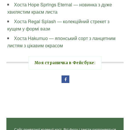
Хоста Hope Springs Eternal — новинка з дуже
хвилястим краєм листа
Хоста Regal Splash — колекційний стрекет з
кущем у формі вази
Хоста Hakumuo — японський сорт з ланцетним
листям з цікавим окрасом
Моя страничка в Фейсбуке:
Сайт приватної колекції хост. Всі фото і тексти охороняються