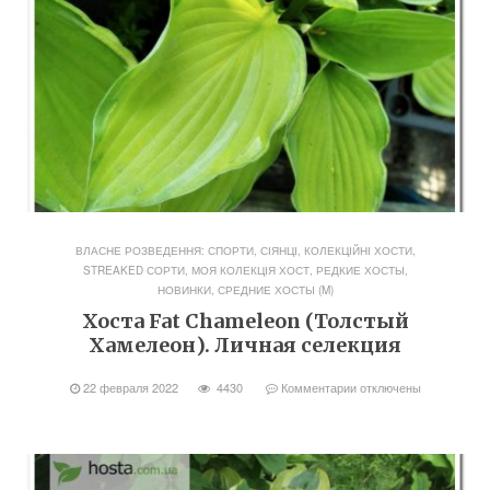
ВЛАСНЕ РОЗВЕДЕННЯ: СПОРТИ, СІЯНЦІ
,
КОЛЕКЦІЙНІ ХОСТИ,
STREAKED СОРТИ
,
МОЯ КОЛЕКЦІЯ ХОСТ
,
РЕДКИЕ ХОСТЫ,
НОВИНКИ
,
СРЕДНИЕ ХОСТЫ (M)
Хоста Fat Chameleon (Толстый
Хамелеон). Личная селекция
22 февраля 2022
4430
Комментарии
отключены