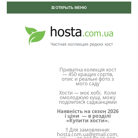
ОТКРЫТЬ МЕНЮ
Приватна колекція хост
— 450 кращих сортів,
опис и реальні фото з
мого саду
Хости — моє хобі. Коли
омолоджую кущі, можу
поділитися саджанцями
Наявність на сезон 2026
і ціни — в розділі
«Купити хости».
!! Для замовлення:
hosta.com.ua@gmail.com,