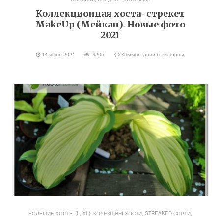
Коллекционная хоста-стрекет
MakeUp (Мейкап). Новые фото
2021
14 июня 2021
4205
Комментарии
отключены
БОЛЬШИЕ ХОСТЫ (L, XL)
,
КОЛЕКЦІЙНІ ХОСТИ, STREAKED СОРТИ
,