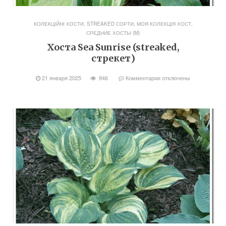
КОЛЕКЦІЙНІ ХОСТИ, STREAKED СОРТИ
,
МОЯ КОЛЕКЦІЯ ХОСТ
,
СРЕДНИЕ ХОСТЫ (M)
Хоста Sea Sunrise (streaked,
стрекет)
21 января 2025
946
Комментарии
отключены