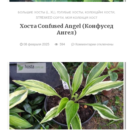
БОЛЬШИЕ ХОСТЫ (L, XL)
,
ГОЛУБЫЕ ХОСТЫ
,
КОЛЕКЦІЙНІ ХОСТИ,
STREAKED СОРТИ
,
МОЯ КОЛЕКЦІЯ ХОСТ
Хоста Confused Angel (Конфусед
Ангел)
08 февраля 2025
594
Комментарии
отключены