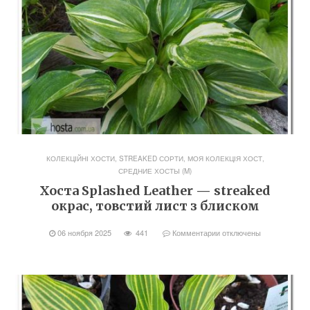
КОЛЕКЦІЙНІ ХОСТИ, STREAKED СОРТИ
,
МОЯ КОЛЕКЦІЯ ХОСТ
,
СРЕДНИЕ ХОСТЫ (M)
Хоста Splashed Leather — streaked
окрас, товстий лист з блиском
06 ноября 2025
441
Комментарии
отключены