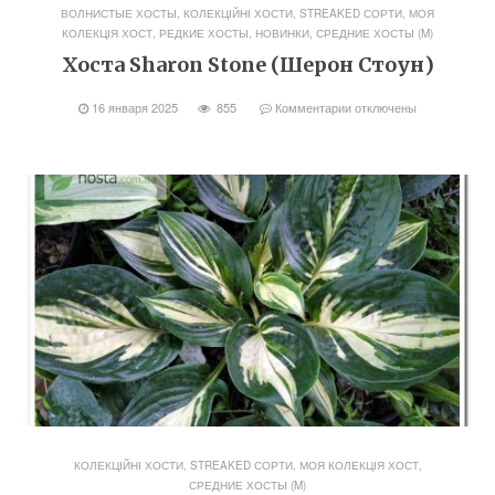
ВОЛНИСТЫЕ ХОСТЫ
,
КОЛЕКЦІЙНІ ХОСТИ, STREAKED СОРТИ
,
МОЯ
КОЛЕКЦІЯ ХОСТ
,
РЕДКИЕ ХОСТЫ, НОВИНКИ
,
СРЕДНИЕ ХОСТЫ (M)
Хоста Sharon Stone (Шерон Стоун)
16 января 2025
855
Комментарии
отключены
КОЛЕКЦІЙНІ ХОСТИ, STREAKED СОРТИ
,
МОЯ КОЛЕКЦІЯ ХОСТ
,
СРЕДНИЕ ХОСТЫ (M)