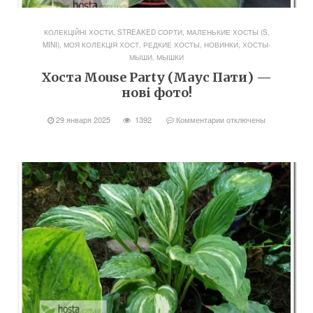
КОЛЕКЦІЙНІ ХОСТИ, STREAKED СОРТИ
,
МАЛЕНЬКИЕ ХОСТЫ (S,
MINI)
,
МОЯ КОЛЕКЦІЯ ХОСТ
,
РЕДКИЕ ХОСТЫ, НОВИНКИ
,
ХОСТЫ-
МЫШИ, МЫШКИ
Хоста Mouse Party (Маус Пати) —
нові фото!
29 января 2025
1392
Комментарии
отключены