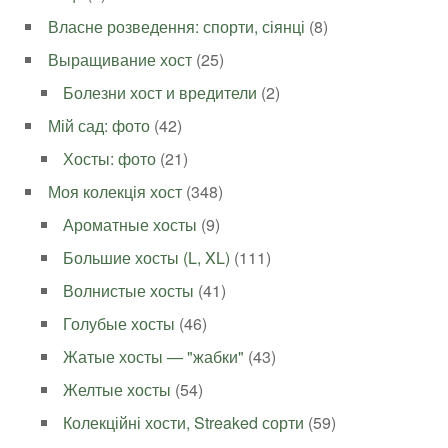
Власне розведення: спорти, сіянці
(8)
Выращивание хост
(25)
Болезни хост и вредители
(2)
Мій сад: фото
(42)
Хосты: фото
(21)
Моя колекція хост
(348)
Ароматные хосты
(9)
Большие хосты (L, XL)
(111)
Волнистые хосты
(41)
Голубые хосты
(46)
Жатые хосты — "жабки"
(43)
Желтые хосты
(54)
Колекційні хости, Streaked сорти
(59)