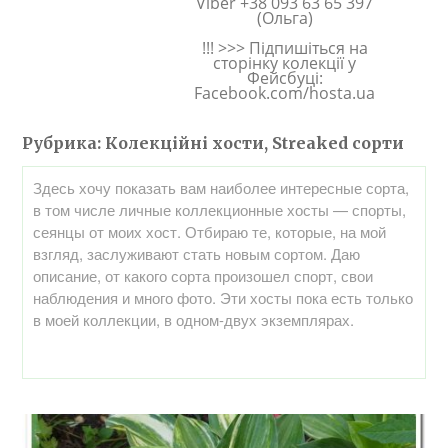
Viber +38 093 63 65 397
(Ольга)
!!! >>> Підпишіться на
сторінку колекції у
Фейсбуці:
Facebook.com/hosta.ua
Рубрика:
Колекційні хости, Streaked сорти
Здесь хочу показать вам наиболее интересные сорта,
в том числе личные коллекционные хосты — спорты,
сеянцы от моих хост. Отбираю те, которые, на мой
взгляд, заслуживают стать новым сортом. Даю
описание, от какого сорта произошел спорт, свои
наблюдения и много фото. Эти хосты пока есть только
в моей коллекции, в одном-двух экземплярах.