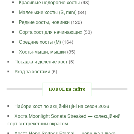
Красивые недорогие хосты
(98)
Маленькие хосты (S, mini)
(84)
Редкие хосты, новинки
(120)
Сорта хост для начинающих
(53)
Средние хосты (M)
(164)
Хосты-мыши, мышки
(35)
Посадка и деление хост
(5)
Уход за хостами
(6)
НОВОЕ на сайте
Набори хост по акційній ціні на сезон 2026
Хоста Moonlight Sonata Streaked — колекційний
сорт зі стрекетним окрасом
Хоста Hope Springs Eternal — новинка з дуже