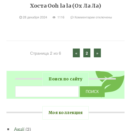
Хоста Ooh la la (Ох Ла Ла)
28 декабря 2024
1116
Комментарии
отключены
Страница 2 из 6
«
2
»
Поиск по сайту
Моя коллекция
Акції
(3)