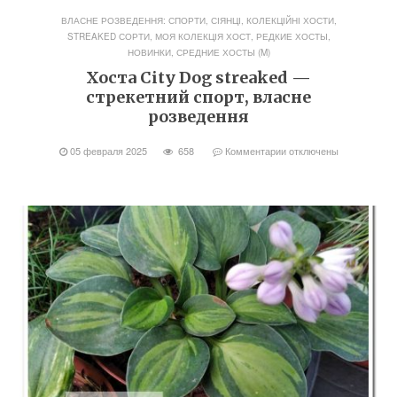
ВЛАСНЕ РОЗВЕДЕННЯ: СПОРТИ, СІЯНЦІ
,
КОЛЕКЦІЙНІ ХОСТИ,
STREAKED СОРТИ
,
МОЯ КОЛЕКЦІЯ ХОСТ
,
РЕДКИЕ ХОСТЫ,
НОВИНКИ
,
СРЕДНИЕ ХОСТЫ (M)
Хоста City Dog streaked —
стрекетний спорт, власне
розведення
05 февраля 2025
658
Комментарии
отключены