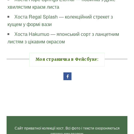
хвилястим краєм листа
Хоста Regal Splash — колекційний стрекет з
кущем у формі вази
Хоста Hakumuo — японський сорт з ланцетним
листям з цікавим окрасом
Моя страничка в Фейсбуке:
Сайт приватної колекції хост. Всі фото і тексти охороняються
авторським правом.