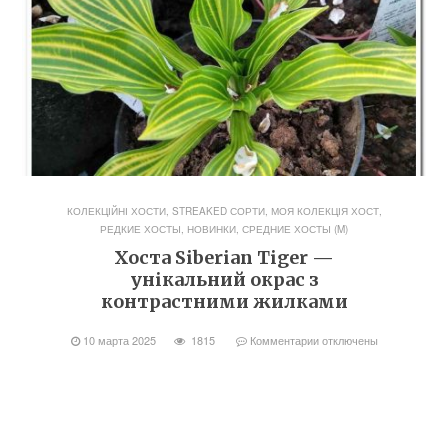
КОЛЕКЦІЙНІ ХОСТИ, STREAKED СОРТИ
,
МОЯ КОЛЕКЦІЯ ХОСТ
,
РЕДКИЕ ХОСТЫ, НОВИНКИ
,
СРЕДНИЕ ХОСТЫ (M)
Хоста Siberian Tiger —
унікальний окрас з
контрастними жилками
10 марта 2025
1815
Комментарии
отключены