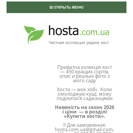
ОТКРЫТЬ МЕНЮ
Приватна колекція хост
— 450 кращих сортів,
опис и реальні фото з
мого саду
Хости — моє хобі. Коли
омолоджую кущі, можу
поділитися саджанцями
Наявність на сезон 2026
і ціни — в розділі
«Купити хости».
!! Для замовлення:
hosta.com.ua@gmail.com,