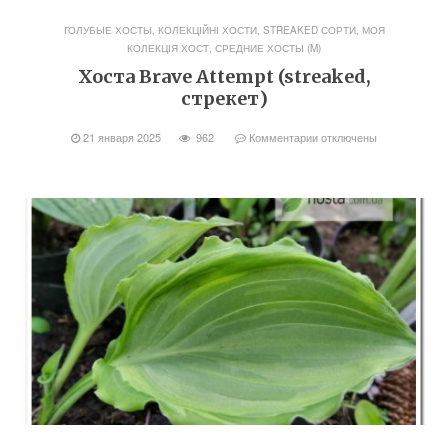
ГОЛУБЫЕ ХОСТЫ
,
КОЛЕКЦІЙНІ ХОСТИ, STREAKED СОРТИ
,
МОЯ
КОЛЕКЦІЯ ХОСТ
,
СРЕДНИЕ ХОСТЫ (M)
Хоста Brave Attempt (streaked,
стрекет)
21 января 2025
962
Комментарии
отключены