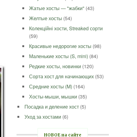
Жатые хосты — "жабки"
(43)
Желтые хосты
(54)
Колекційні хости, Streaked сорти
(59)
Красивые недорогие хосты
(98)
Маленькие хосты (S, mini)
(84)
Редкие хосты, новинки
(120)
Сорта хост для начинающих
(53)
Средние хосты (M)
(164)
Хосты-мыши, мышки
(35)
Посадка и деление хост
(5)
Уход за хостами
(6)
НОВОЕ на сайте