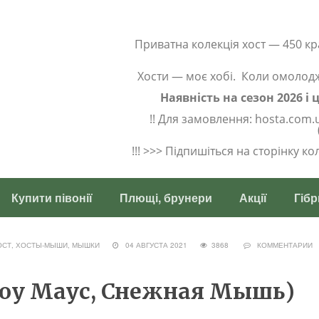
Приватна колекція хост — 450 кр
Хости — моє хобі. Коли омолод
Наявність на сезон 2026 і
!! Для замовлення: hosta.com.
!!! >>> Підпишіться на сторінку к
Купити півонії
Плющі, брунери
Акції
Гібр
ОСТ
,
ХОСТЫ-МЫШИ, МЫШКИ
04 АВГУСТА 2021
3868
КОММЕНТАРИИ
ноу Маус, Снежная Мышь)