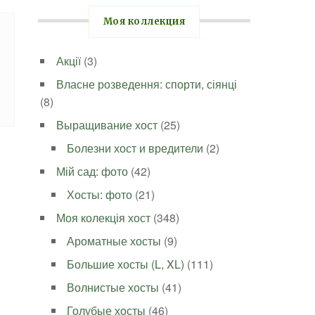
Моя коллекция
Акції
(3)
Власне розведення: спорти, сіянці
(8)
Выращивание хост
(25)
Болезни хост и вредители
(2)
Мій сад: фото
(42)
Хосты: фото
(21)
Моя колекція хост
(348)
Ароматные хосты
(9)
Большие хосты (L, XL)
(111)
Волнистые хосты
(41)
Голубые хосты
(46)