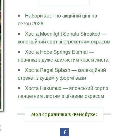
Набори хост по акційній ціні на
сезон 2026
Хоста Moonlight Sonata Streaked —
колекційний сорт зі стрекетним окрасом
Хоста Hope Springs Eternal —
новинка з дуже хвилястим краєм листа
Хоста Regal Splash — колекційний
стрекет з кущем у формі вази
Хоста Hakumuo — японський сорт з
ланцетним листям з цікавим окрасом
Моя страничка в Фейсбуке:
)