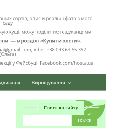
ащих сортів, опис и реальні фото з мого
саду
жую кущі, можу поділитися саджанцями
 ціни — в розділі «Купити хости».
ua@gmail.com, Viber +38 093 63 65 397
(Ольга)
олекції у Фейсбуці: Facebook.com/hosta.ua
идизація
Вирощування
Поиск по сайту