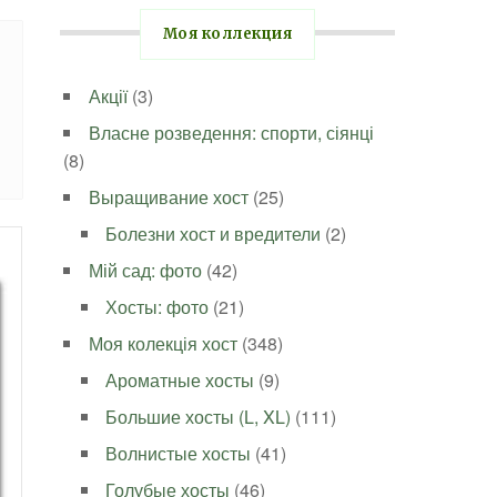
Моя коллекция
Акції
(3)
Власне розведення: спорти, сіянці
(8)
Выращивание хост
(25)
Болезни хост и вредители
(2)
Мій сад: фото
(42)
Хосты: фото
(21)
Моя колекція хост
(348)
Ароматные хосты
(9)
Большие хосты (L, XL)
(111)
Волнистые хосты
(41)
Голубые хосты
(46)