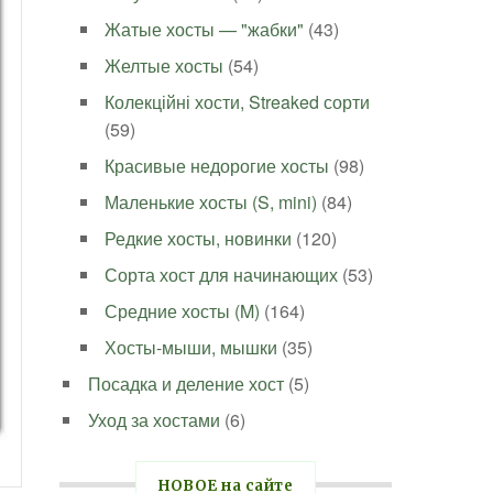
Жатые хосты — "жабки"
(43)
Желтые хосты
(54)
Колекційні хости, Streaked сорти
(59)
Красивые недорогие хосты
(98)
Маленькие хосты (S, mini)
(84)
Редкие хосты, новинки
(120)
Сорта хост для начинающих
(53)
Средние хосты (M)
(164)
Хосты-мыши, мышки
(35)
Посадка и деление хост
(5)
Уход за хостами
(6)
НОВОЕ на сайте