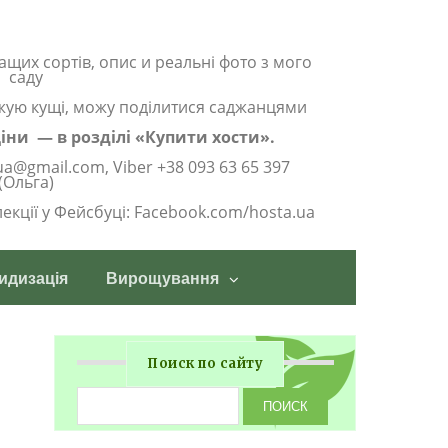
ащих сортів, опис и реальні фото з мого
саду
жую кущі, можу поділитися саджанцями
 ціни — в розділі «Купити хости».
ua@gmail.com, Viber +38 093 63 65 397
(Ольга)
олекції у Фейсбуці: Facebook.com/hosta.ua
идизація
Вирощування
Поиск по сайту