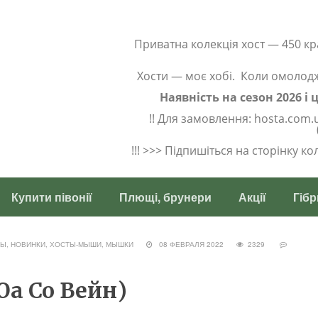
Приватна колекція хост — 450 кр
Хости — моє хобі. Коли омолод
Наявність на сезон 2026 і
!! Для замовлення: hosta.com.
!!! >>> Підпишіться на сторінку к
Купити півонії
Плющі, брунери
Акції
Гібр
Ы, НОВИНКИ
,
ХОСТЫ-МЫШИ, МЫШКИ
08 ФЕВРАЛЯ 2022
2329
(Юа Со Вейн)