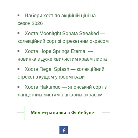
Набори хост по акційній ціні на
сезон 2026
Хоста Moonlight Sonata Streaked —
колекційний сорт зі стрекетним окрасом
Хоста Hope Springs Eternal —
новинка з дуже хвилястим краєм листа
Хоста Regal Splash — колекційний
стрекет з кущем у формі вази
Хоста Hakumuo — японський сорт з
ланцетним листям з цікавим окрасом
Моя страничка в Фейсбуке: