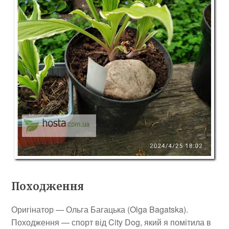
Походження
Оригінатор — Ольга Багацька (Olga Bagatska).
Походження — спорт від City Dog, який я помітила в