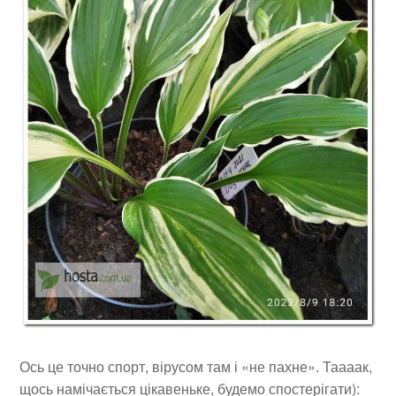
Ось це точно спорт, вірусом там і «не пахне». Таааак,
щось намічається цікавеньке, будемо спостерігати):