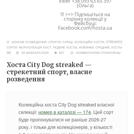
Viber +38 093 63 65 397
(Ольга)
!!! >>> Підпишіться на
сторінку колекції у
Фейсбуці:
Facebook.com/hosta.ua
ВЛАСНЕ РОЗВЕДЕННЯ: СПОРТИ, СІЯНЦІ
,
КОЛЕКЦІЙНІ ХОСТИ, STREAKED
СОРТИ
,
МОЯ КОЛЕКЦІЯ ХОСТ
,
РЕДКИЕ ХОСТЫ, НОВИНКИ
,
СРЕДНИЕ ХОСТЫ
(M)
05 ФЕВРАЛЯ 2025
657
КОММЕНТАРИИ
ОТКЛЮЧЕНЫ
Хоста City Dog streaked —
стрекетний спорт, власне
розведення
Колекційна хоста City Dog streaked власної
селекції:
номер в каталозі — 174
. Цей сорт
буде пропонуватися не раніше 2026-27
року, і тільки для колекціонерів, у кількості