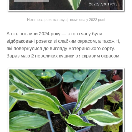
Нетипова розетка в кущі, помічена у 2022 році
А ось рослини 2024 року — з того часу були
відбраковані розетки зі слабким окрасом, а також ті,
які повернулися до вигляду материнського сорту.
Зараз маю 2 невеликих кущики з яскравим окрасом.