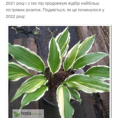
2021 році і з тих пір продовжую відбір найбільш
пістрявих розеток. Подивіться, як це починалося у
2022 році: