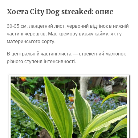
Хоста City Dog streaked: опис
30-35 см, ланцетний лист, червоний відтінок в нижній
частині черешків. Має кремову вузьку кайму, як і у
материнсьгого сорту.
В центральній частині листа — стрекетний малюнок
різного ступеня інтенсивності.