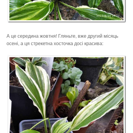
А це середина жовтня! Гляньте, вже другий місяць
осені, а ця стрекетна хосточка досі красива: