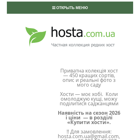
ОТКРЫТЬ МЕНЮ
Приватна колекція хост
— 450 кращих сортів,
опис и реальні фото з
мого саду
Хости — моє хобі. Коли
омолоджую кущі, можу
поділитися саджанцями
Наявність на сезон 2026
і ціни — в розділі
«Купити хости».
!! Для замовлення:
hosta.com.ua@gmail.com,