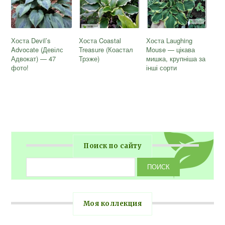
Хоста Devil’s
Хоста Coastal
Хоста Laughing
Advocate (Девілс
Treasure (Коастал
Mouse — цікава
Адвокат) — 47
Трэже)
мишка, крупніша за
фото!
інші сорти
Поиск по сайту
Моя коллекция