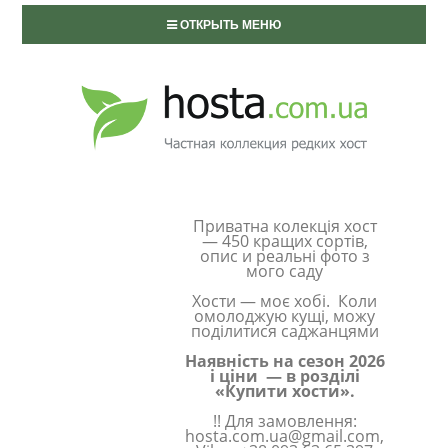
ОТКРЫТЬ МЕНЮ
Приватна колекція хост
— 450 кращих сортів,
опис и реальні фото з
мого саду
Хости — моє хобі. Коли
омолоджую кущі, можу
поділитися саджанцями
Наявність на сезон 2026
і ціни — в розділі
«Купити хости».
!! Для замовлення:
hosta.com.ua@gmail.com,