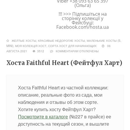
Viber +38 093 63 65 397
(Ольга)
!!! >>> Підпишіться на
сторінку колекції у
Фейсбуці:
Facebook.com/hosta.ua
ЖЕЛТЫЕ ХОСТЫ
,
КРАСИВЫЕ НЕДОРОГИЕ ХОСТЫ
,
МАЛЕНЬКИЕ ХОСТЫ (S,
MINI)
,
МОЯ КОЛЕКЦІЯ ХОСТ
,
СОРТА ХОСТ ДЛЯ НАЧИНАЮЩИХ
06
АВГУСТА 2021
3512
КОММЕНТАРИИ
ОТКЛЮЧЕНЫ
Хоста Faithful Heart (Фейтфул Харт)
Хоста Faithful Heart из частной коллекции:
описание, реальные фото из сада, мои
наблюдения и отзывы об этом сорте.
Хотите купить хосту Фейтфул Харт?
Посмотрите в каталоге
(№227 в прайсе) ее
доступность на текущий сезон, и вышлите