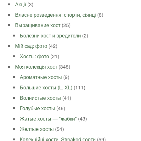
Акції
(3)
Власне розведення: спорти, сіянці
(8)
Выращивание хост
(25)
Болезни хост и вредители
(2)
Мій сад: фото
(42)
Хосты: фото
(21)
Моя колекція хост
(348)
Ароматные хосты
(9)
Большие хосты (L, XL)
(111)
Волнистые хосты
(41)
Голубые хосты
(46)
Жатые хосты — "жабки"
(43)
Желтые хосты
(54)
Колекційні хости, Streaked сорти
(59)