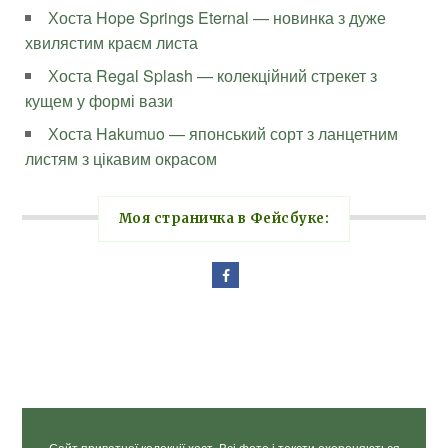
Хоста Hope Springs Eternal — новинка з дуже
хвилястим краєм листа
Хоста Regal Splash — колекційний стрекет з
кущем у формі вази
Хоста Hakumuo — японський сорт з ланцетним
листям з цікавим окрасом
Моя страничка в Фейсбуке:
Сайт приватної колекції хост. Всі фото і тексти охороняються