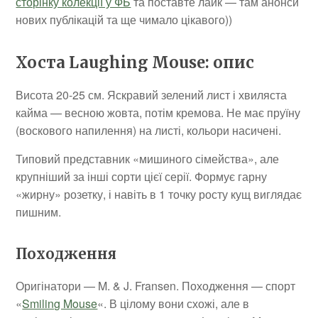
сторінку колекції у ФБ
та поставте лайк — там анонси
нових публікацій та ще чимало цікавого))
Хоста Laughing Mouse: опис
Висота 20-25 см. Яскравий зелений лист і хвиляста
кайма — весною жовта, потім кремова. Не має пруїну
(воскового напилення) на листі, кольори насичені.
Типовий представник «мишиного сімейства», але
крупніший за інші сорти цієї серії. Формує гарну
«жирну» розетку, і навіть в 1 точку росту кущ виглядає
пишним.
Походження
Оригінатори — M. & J. Fransen. Походження — спорт
«
Smiling Mouse
«. В цілому вони схожі, але в