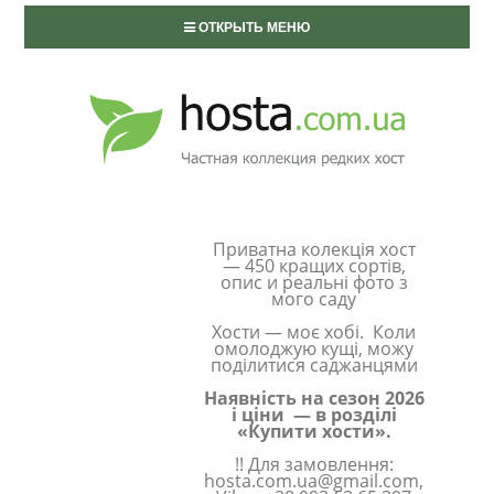
ОТКРЫТЬ МЕНЮ
Приватна колекція хост
— 450 кращих сортів,
опис и реальні фото з
мого саду
Хости — моє хобі. Коли
омолоджую кущі, можу
поділитися саджанцями
Наявність на сезон 2026
і ціни — в розділі
«Купити хости».
!! Для замовлення:
hosta.com.ua@gmail.com,