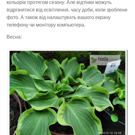
кольорів протягом сезону. Але відтінки можуть
відрізнятися від освітлення, часу доби, коли зроблене
фото. А також від налаштувать вашого екрану
телефону чи монітору компьютера.
Весна: