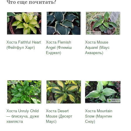
Что еще почитать?
Хоста Faithful Heart
Хоста Flemish
Хоста Mouse
(Фейтфул Харт)
Angel (Флеміш
Aquarel (Маус
Енджел)
Акварель)
Хоста Unruly Child
Хоста Desert
Хоста Mountain
— блискуча, дуже
Mouse (Десерт
Snow (Маунтин
хвиляста
Маус)
Сноу)