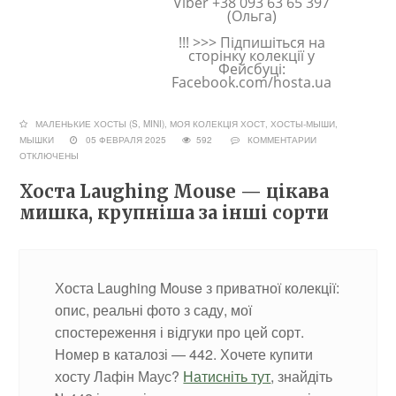
Viber +38 093 63 65 397
(Ольга)
!!! >>> Підпишіться на
сторінку колекції у
Фейсбуці:
Facebook.com/hosta.ua
МАЛЕНЬКИЕ ХОСТЫ (S, MINI)
,
МОЯ КОЛЕКЦІЯ ХОСТ
,
ХОСТЫ-МЫШИ,
МЫШКИ
05 ФЕВРАЛЯ 2025
592
КОММЕНТАРИИ
ОТКЛЮЧЕНЫ
Хоста Laughing Mouse — цікава
мишка, крупніша за інші сорти
Хоста Laughing Mouse з приватної колекції:
опис, реальні фото з саду, мої
спостереження і відгуки про цей сорт.
Номер в каталозі — 442. Хочете купити
хосту Лафін Маус?
Натисніть тут
, знайдіть