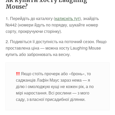
Як купити хосту Laughing
Mouse?
1. Перейдіть до каталогу (
натисніть тут
), знайдіть
№442 (номери йдуть по порядку, шукайте номер
сорту, прокручуючи сторінку).
2. Подивіться її доступність на поточний сезон. Якщо
проставлена ціна — можна хосту Laughing Mouse
купить або забронювать на весну.
!!!
Якщо стоїть прочерк або «бронь», то
саджанців Лафін Маус зараз нема — я
ділю і омолоджую кущі не кожен рік, а по
мірі наростання. Всі рослини — з мого
саду, з власної присадибної ділянки.