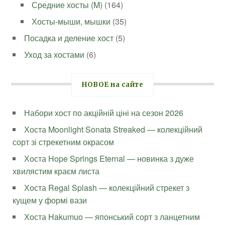
Средние хосты (M)
(164)
Хосты-мыши, мышки
(35)
Посадка и деление хост
(5)
Уход за хостами
(6)
НОВОЕ на сайте
Набори хост по акційній ціні на сезон 2026
Хоста Moonlight Sonata Streaked — колекційний
сорт зі стрекетним окрасом
Хоста Hope Springs Eternal — новинка з дуже
хвилястим краєм листа
Хоста Regal Splash — колекційний стрекет з
кущем у формі вази
Хоста Hakumuo — японський сорт з ланцетним