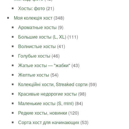
Хосты: фото
(21)
Моя колекція хост
(348)
Ароматные хосты
(9)
Большие хосты (L, XL)
(111)
Волнистые хосты
(41)
Голубые хосты
(46)
Жатые хосты — "жабки"
(43)
Желтые хосты
(54)
Колекційні хости, Streaked сорти
(59)
Красивые недорогие хосты
(98)
Маленькие хосты (S, mini)
(84)
Редкие хосты, новинки
(120)
Сорта хост для начинающих
(53)