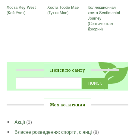
Хоста Key West
Хоста Tootie Mae
Коллекционная
(Кей Уэст)
(Тутти Мае)
хоста Sentimental
Journey
(Сентиментал
Джорни)
Поиск по сайту
Моя коллекция
Акції
(3)
Власне розведення: спорти, сіянці
(8)