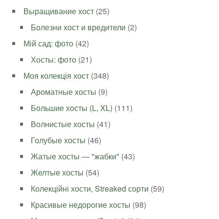
Выращивание хост
(25)
Болезни хост и вредители
(2)
Мій сад: фото
(42)
Хосты: фото
(21)
Моя колекція хост
(348)
Ароматные хосты
(9)
Большие хосты (L, XL)
(111)
Волнистые хосты
(41)
Голубые хосты
(46)
Жатые хосты — "жабки"
(43)
Желтые хосты
(54)
Колекційні хости, Streaked сорти
(59)
Красивые недорогие хосты
(98)