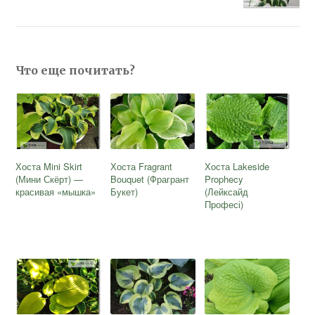
Что еще почитать?
Хоста Mini Skirt
Хоста Fragrant
Хоста Lakeside
(Мини Скёрт) —
Bouquet (Фрагрант
Prophecy
красивая «мышка»
Букет)
(Лейксайд
Професі)