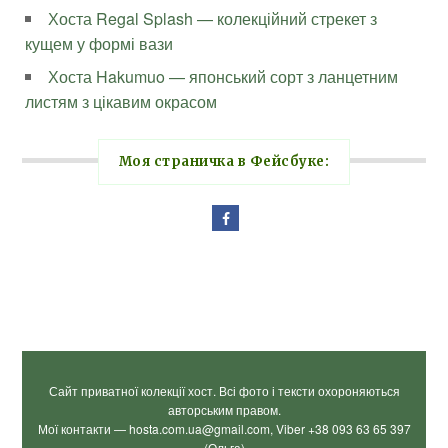
Хоста Regal Splash — колекційний стрекет з
кущем у формі вази
Хоста Hakumuo — японський сорт з ланцетним
листям з цікавим окрасом
Моя страничка в Фейсбуке:
Сайт приватної колекції хост. Всі фото і тексти охороняються
авторським правом.
Мої контакти — hosta.com.ua@gmail.com, Viber +38 093 63 65 397
(Ольга)