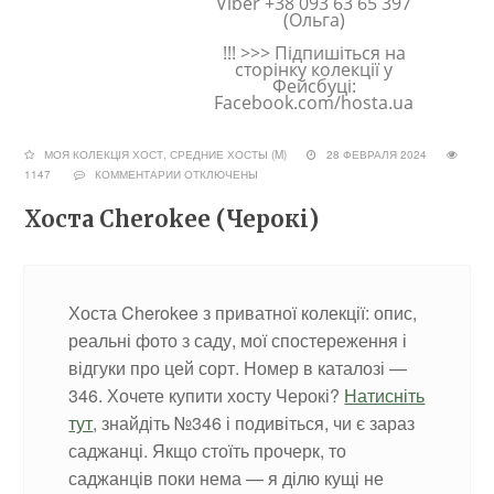
Viber +38 093 63 65 397
(Ольга)
!!! >>> Підпишіться на
сторінку колекції у
Фейсбуці:
Facebook.com/hosta.ua
МОЯ КОЛЕКЦІЯ ХОСТ
,
СРЕДНИЕ ХОСТЫ (M)
28 ФЕВРАЛЯ 2024
1147
КОММЕНТАРИИ
ОТКЛЮЧЕНЫ
Хоста Cherokee (Черокі)
Хоста Cherokee з приватної колекції: опис,
реальні фото з саду, мої спостереження і
відгуки про цей сорт. Номер в каталозі —
346. Хочете купити хосту Черокі?
Натисніть
тут
, знайдіть №346 і подивіться, чи є зараз
саджанці. Якщо стоїть прочерк, то
саджанців поки нема — я ділю кущі не