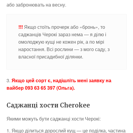
або забронювать на весну.
!!!
Якщо стоїть прочерк або «бронь», то
саджанців Черокі зараз нема — я ділю і
омолоджую кущі не кожен рік, а по мірі
наростання. Всі рослини — з мого саду, з
власної присадибної ділянки.
3.
Якщо цей сорт є, надішліть мені заявку на
вайбер 093 63 65 397 (Ольга).
Саджанці хости Cherokee
Якими можуть бути саджанці хости Черокі:
1. Якщо ділиться дорослий кущ — це поділка, частина