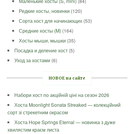
Маленькие хосты (S, mini)
(84)
Редкие хосты, новинки
(120)
Сорта хост для начинающих
(53)
Средние хосты (M)
(164)
Хосты-мыши, мышки
(35)
Посадка и деление хост
(5)
Уход за хостами
(6)
НОВОЕ на сайте
Набори хост по акційній ціні на сезон 2026
Хоста Moonlight Sonata Streaked — колекційний
сорт зі стрекетним окрасом
Хоста Hope Springs Eternal — новинка з дуже
хвилястим краєм листа