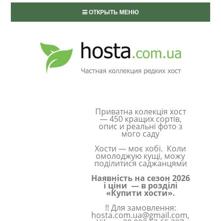
ОТКРЫТЬ МЕНЮ
Приватна колекція хост
— 450 кращих сортів,
опис и реальні фото з
мого саду
Хости — моє хобі. Коли
омолоджую кущі, можу
поділитися саджанцями
Наявність на сезон 2026
і ціни — в розділі
«Купити хости».
!! Для замовлення:
hosta.com.ua@gmail.com,