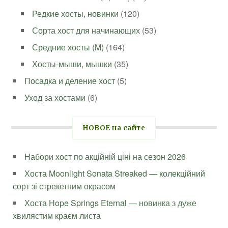
Редкие хосты, новинки
(120)
Сорта хост для начинающих
(53)
Средние хосты (M)
(164)
Хосты-мыши, мышки
(35)
Посадка и деление хост
(5)
Уход за хостами
(6)
НОВОЕ на сайте
Набори хост по акційній ціні на сезон 2026
Хоста Moonlight Sonata Streaked — колекційний
сорт зі стрекетним окрасом
Хоста Hope Springs Eternal — новинка з дуже
хвилястим краєм листа