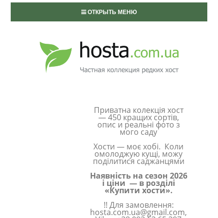
ОТКРЫТЬ МЕНЮ
Приватна колекція хост
— 450 кращих сортів,
опис и реальні фото з
мого саду
Хости — моє хобі. Коли
омолоджую кущі, можу
поділитися саджанцями
Наявність на сезон 2026
і ціни — в розділі
«Купити хости».
!! Для замовлення:
hosta.com.ua@gmail.com,