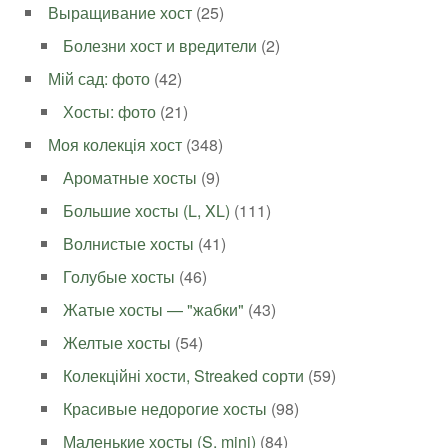
Выращивание хост
(25)
Болезни хост и вредители
(2)
Мій сад: фото
(42)
Хосты: фото
(21)
Моя колекція хост
(348)
Ароматные хосты
(9)
Большие хосты (L, XL)
(111)
Волнистые хосты
(41)
Голубые хосты
(46)
Жатые хосты — "жабки"
(43)
Желтые хосты
(54)
Колекційні хости, Streaked сорти
(59)
Красивые недорогие хосты
(98)
Маленькие хосты (S, mini)
(84)