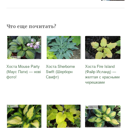
Что еще почитать?
Хоста Mouse Party
Хоста Sherborne
Хоста Fire Island
(Маус Пати) — нові
Swift (Шерборн
(Файр Исланд) —
фото!
Свифт)
желтая с красными
черешками