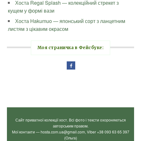
Хоста Regal Splash — колекційний стрекет з
кущем у формі вази
Хоста Hakumuo — японський сорт з ланцетним
листям з цікавим окрасом
Моя страничка в Фейсбуке:
Сайт приватної колекції хост. Всі фото і тексти охороняються
авторським правом.
Мої контакти — hosta.com.ua@gmail.com, Viber +38 093 63 65 397
(Ольга)