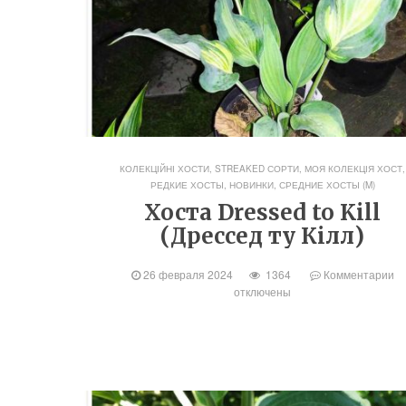
КОЛЕКЦІЙНІ ХОСТИ, STREAKED СОРТИ
,
МОЯ КОЛЕКЦІЯ ХОСТ
,
РЕДКИЕ ХОСТЫ, НОВИНКИ
,
СРЕДНИЕ ХОСТЫ (M)
Хоста Dressed to Kill
(Дрессед ту Кілл)
26 февраля 2024
1364
Комментарии
отключены