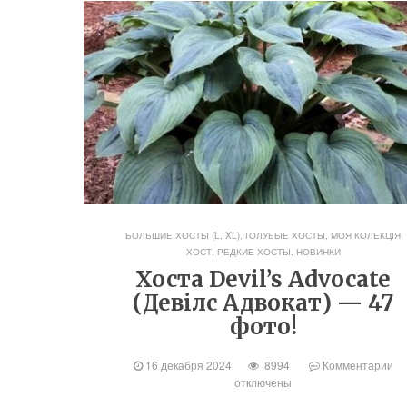
БОЛЬШИЕ ХОСТЫ (L, XL)
,
ГОЛУБЫЕ ХОСТЫ
,
МОЯ КОЛЕКЦІЯ
ХОСТ
,
РЕДКИЕ ХОСТЫ, НОВИНКИ
Хоста Devil’s Advocate
(Девілс Адвокат) — 47
фото!
16 декабря 2024
8994
Комментарии
отключены