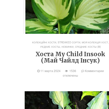
КОЛЕКЦІЙНІ ХОСТИ, STREAKED СОРТИ
,
МОЯ КОЛЕКЦІЯ ХОСТ
,
РЕДКИЕ ХОСТЫ, НОВИНКИ
,
СРЕДНИЕ ХОСТЫ (M)
Хоста My Child Insook
(Май Чайлд Інсук)
11 марта 2024
1536
Комментарии
отключены