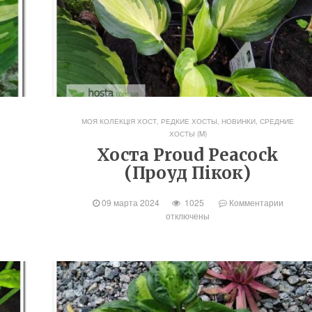
МОЯ КОЛЕКЦІЯ ХОСТ
,
РЕДКИЕ ХОСТЫ, НОВИНКИ
,
СРЕДНИЕ
ХОСТЫ (M)
Хоста Proud Peacock
(Проуд Пікок)
09 марта 2024
1025
Комментарии
отключены