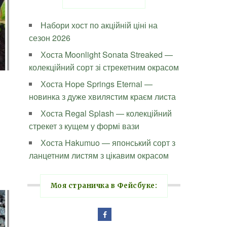
Набори хост по акційній ціні на
сезон 2026
Хоста Moonlight Sonata Streaked —
колекційний сорт зі стрекетним окрасом
Хоста Hope Springs Eternal —
новинка з дуже хвилястим краєм листа
Хоста Regal Splash — колекційний
стрекет з кущем у формі вази
Хоста Hakumuo — японський сорт з
ланцетним листям з цікавим окрасом
Моя страничка в Фейсбуке: