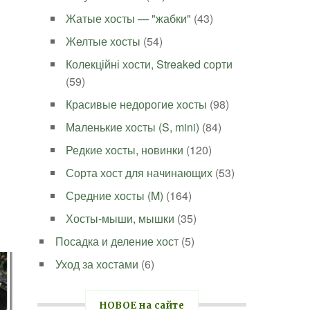
Жатые хосты — "жабки"
(43)
Желтые хосты
(54)
Колекційні хости, Streaked сорти
(59)
Красивые недорогие хосты
(98)
Маленькие хосты (S, mini)
(84)
Редкие хосты, новинки
(120)
Сорта хост для начинающих
(53)
Средние хосты (M)
(164)
Хосты-мыши, мышки
(35)
Посадка и деление хост
(5)
Уход за хостами
(6)
НОВОЕ на сайте