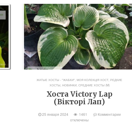
ЖАТЫЕ ХОСТЫ - "ЖАБКИ"
,
МОЯ КОЛЕКЦІЯ ХОСТ
,
РЕДКИЕ
ХОСТЫ, НОВИНКИ
,
СРЕДНИЕ ХОСТЫ (M)
Хоста Victory Lap
(Вікторі Лап)
25 января 2024
1461
Комментарии
отключены