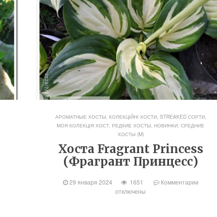
АРОМАТНЫЕ ХОСТЫ
,
КОЛЕКЦІЙНІ ХОСТИ, STREAKED СОРТИ
,
МОЯ КОЛЕКЦІЯ ХОСТ
,
РЕДКИЕ ХОСТЫ, НОВИНКИ
,
СРЕДНИЕ
ХОСТЫ (M)
Хоста Fragrant Princess
(Фрагрант Принцесс)
29 января 2024
1651
Комментарии
отключены