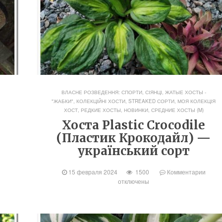
ВЛАСНЕ РОЗВЕДЕННЯ: СПОРТИ, СІЯНЦІ
,
ЖАТЫЕ ХОСТЫ -
"ЖАБКИ"
,
КОЛЕКЦІЙНІ ХОСТИ, STREAKED СОРТИ
,
МОЯ КОЛЕКЦІЯ
ХОСТ
,
РЕДКИЕ ХОСТЫ, НОВИНКИ
,
СРЕДНИЕ ХОСТЫ (M)
Хоста Plastic Crocodile
(Пластик Крокодайл) —
український сорт
15 февраля 2024
1500
Комментарии
отключены