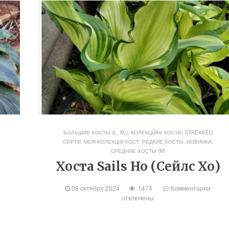
БОЛЬШИЕ ХОСТЫ (L, XL)
,
КОЛЕКЦІЙНІ ХОСТИ, STREAKED
СОРТИ
,
МОЯ КОЛЕКЦІЯ ХОСТ
,
РЕДКИЕ ХОСТЫ, НОВИНКИ
,
СРЕДНИЕ ХОСТЫ (M)
Хоста Sails Ho (Сейлс Хо)
08 октября 2024
1474
Комментарии
отключены