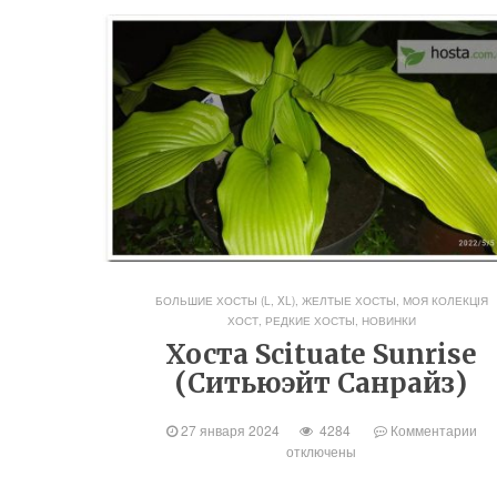
БОЛЬШИЕ ХОСТЫ (L, XL)
,
ЖЕЛТЫЕ ХОСТЫ
,
МОЯ КОЛЕКЦІЯ
ХОСТ
,
РЕДКИЕ ХОСТЫ, НОВИНКИ
Хоста Scituate Sunrise
(Ситьюэйт Санрайз)
27 января 2024
4284
Комментарии
отключены