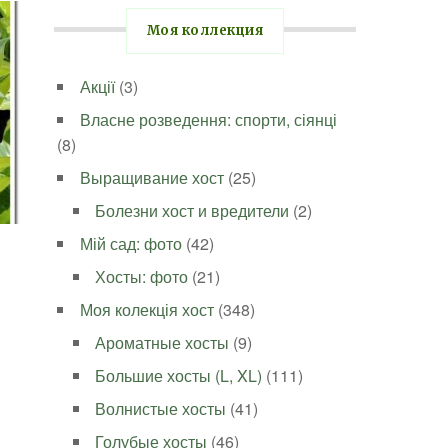
Моя коллекция
Акції
(3)
Власне розведення: спорти, сіянці
(8)
Выращивание хост
(25)
Болезни хост и вредители
(2)
Мій сад: фото
(42)
Хосты: фото
(21)
Моя колекція хост
(348)
Ароматные хосты
(9)
Большие хосты (L, XL)
(111)
Волнистые хосты
(41)
Голубые хосты
(46)