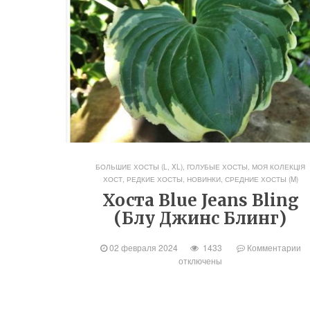
БОЛЬШИЕ ХОСТЫ (L, XL)
,
ГОЛУБЫЕ ХОСТЫ
,
МОЯ КОЛЕКЦІЯ
ХОСТ
,
РЕДКИЕ ХОСТЫ, НОВИНКИ
,
СРЕДНИЕ ХОСТЫ (M)
Хоста Blue Jeans Bling
(Блу Джинс Блинг)
02 февраля 2024
1433
Комментарии
отключены