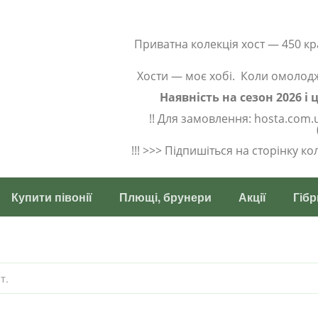
Приватна колекція хост — 450 кр
Хости — моє хобі. Коли омолод
Наявність на сезон 2026 і
!! Для замовлення: hosta.com.
!!! >>> Підпишіться на сторінку к
Купити півонії
Плющі, брунери
Акції
Гібр
т.