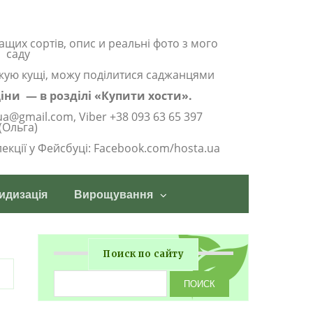
ащих сортів, опис и реальні фото з мого
саду
жую кущі, можу поділитися саджанцями
 ціни — в розділі «Купити хости».
ua@gmail.com, Viber +38 093 63 65 397
(Ольга)
олекції у Фейсбуці: Facebook.com/hosta.ua
идизація
Вирощування
Поиск по сайту