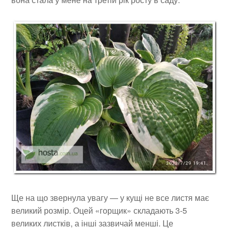
Ще на що звернула увагу — у кущі не все листя має
великий розмір. Оцей «горщик» складають 3-5
великих листків, а інші зазвичай менші. Це