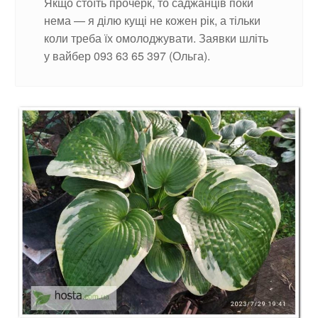
Якщо стоїть прочерк, то саджанців поки
нема — я ділю кущі не кожен рік, а тільки
коли треба їх омолоджувати. Заявки шліть
у вайбер 093 63 65 397 (Ольга).