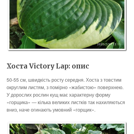
Хоста Victory Lap: опис
50-55 см, швидкість росту середня. Хоста з товстим
округлим листям, з помірно «жабистою» поверхнею.
У дорослих рослин кущ має характерну форму
«горщика» — кілька великих листків так нахиляються
вниз, наче огинають умовний «горщик».