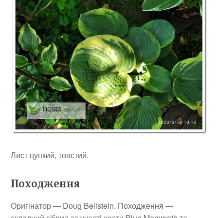
Лист цупкий, товстий.
Походження
Оригінатор — Doug Beilstein. Походження —
складний гібрид за участі хости Blue Mammoth та