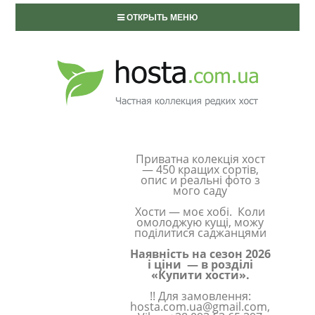
ОТКРЫТЬ МЕНЮ
Приватна колекція хост
— 450 кращих сортів,
опис и реальні фото з
мого саду
Хости — моє хобі. Коли
омолоджую кущі, можу
поділитися саджанцями
Наявність на сезон 2026
і ціни — в розділі
«Купити хости».
!! Для замовлення:
hosta.com.ua@gmail.com,