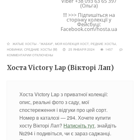
Viber +38 093 63 65 397
(Ольга)
!!! >>> Підпишіться на
сторінку колекції у
Фейсбуці:
Facebook.com/hosta.ua
ЖАТЫЕ ХОСТЫ - "ЖАБКИ"
,
МОЯ КОЛЕКЦІЯ ХОСТ
,
РЕДКИЕ ХОСТЫ,
НОВИНКИ
,
СРЕДНИЕ ХОСТЫ (M)
25 ЯНВАРЯ 2024
1457
КОММЕНТАРИИ
ОТКЛЮЧЕНЫ
Хоста Victory Lap (Вікторі Лап)
Хоста Victory Lap з приватної колекції:
опис, реальні фото з саду, мої
спостереження і відгуки про цей сорт.
Номер в каталозі — 294. Хочете купити
хосту Вікторі Лап?
Натисніть тут
, знайдіть
№294 і подивіться, чи є зараз саджанці.