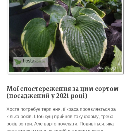
Мої спостереження за цим сортом
(посаджений у 2021 році)
Хоста потребує терпіння, її краса проявляється за
кілька років. Щоб кущ прийняв таку форму, треба
років зо три. Але варто почекати. Подивіться, яка
вона стала у мене на третій рік росту в саду: