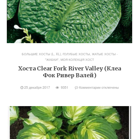
БОЛЬШИЕ ХОСТЫ (L, XL)
,
ГОЛУБЫЕ ХОСТЫ
,
ЖАТЫЕ ХОСТЫ -
"ЖАБКИ"
,
МОЯ КОЛЕКЦІЯ ХОСТ
Хоста Clear Fork River Valley (Клеа
Фок Ривер Валей)
25 декабря 2017
9351
Комментарии
отключены