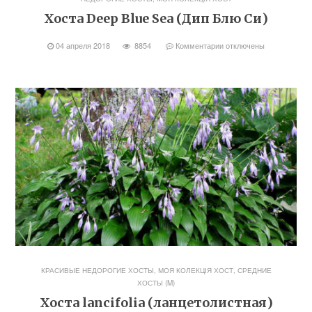
Хоста Deep Blue Sea (Дип Блю Си)
04 апреля 2018
8854
Комментарии
отключены
КРАСИВЫЕ НЕДОРОГИЕ ХОСТЫ
,
МОЯ КОЛЕКЦІЯ ХОСТ
,
СРЕДНИЕ
ХОСТЫ (M)
Хоста lancifolia (ланцетолистная)