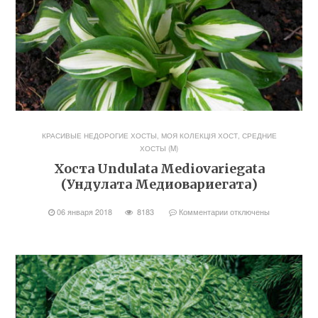
КРАСИВЫЕ НЕДОРОГИЕ ХОСТЫ
,
МОЯ КОЛЕКЦІЯ ХОСТ
,
СРЕДНИЕ
ХОСТЫ (M)
Хоста Undulata Mediovariegata
(Ундулата Медиовариегата)
06 января 2018
8183
Комментарии
отключены