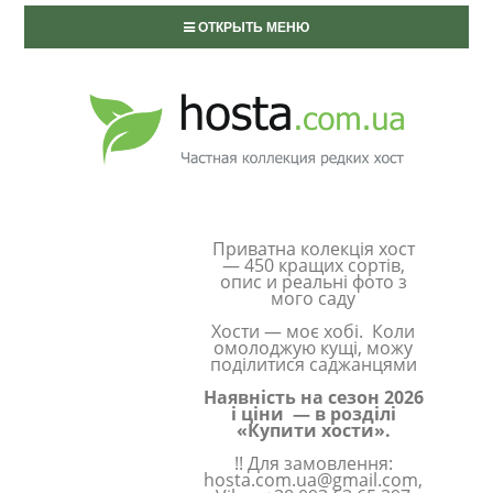
ОТКРЫТЬ МЕНЮ
Приватна колекція хост
— 450 кращих сортів,
опис и реальні фото з
мого саду
Хости — моє хобі. Коли
омолоджую кущі, можу
поділитися саджанцями
Наявність на сезон 2026
і ціни — в розділі
«Купити хости».
!! Для замовлення:
hosta.com.ua@gmail.com,