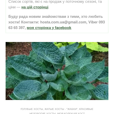
Список сортів, які є на продаж у поточному сезоні, та
ціни —
на цій сторінці
.
Буду рада новим знайомствам з тими, хто любить
хости! Контакти: hosta.com.ua@gmail.com, Viber 093
63 65 397,
моя сторінка у facebook
ГОЛУБЫЕ ХОСТЫ
,
ЖАТЫЕ ХОСТЫ - "ЖАБКИ"
,
КРАСИВЫЕ
НЕДОРОГИЕ ХОСТЫ
,
МОЯ КОЛЕКЦІЯ ХОСТ