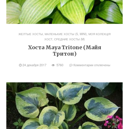
ЖЕЛТЫЕ ХОСТЫ
,
МАЛЕНЬКИЕ ХОСТЫ (S, MINI)
,
МОЯ КОЛЕКЦІЯ
ХОСТ
,
СРЕДНИЕ ХОСТЫ (M)
Хоста Maya Tritone (Майя
Тритон)
24 декабря 2017
5760
Комментарии
отключены