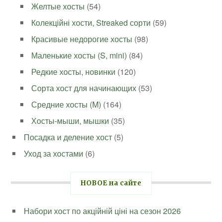
Желтые хосты
(54)
Колекційні хости, Streaked сорти
(59)
Красивые недорогие хосты
(98)
Маленькие хосты (S, mini)
(84)
Редкие хосты, новинки
(120)
Сорта хост для начинающих
(53)
Средние хосты (M)
(164)
Хосты-мыши, мышки
(35)
Посадка и деление хост
(5)
Уход за хостами
(6)
НОВОЕ на сайте
Набори хост по акційній ціні на сезон 2026