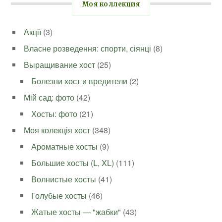
Моя коллекция
Акції
(3)
Власне розведення: спорти, сіянці
(8)
Выращивание хост
(25)
Болезни хост и вредители
(2)
Мій сад: фото
(42)
Хосты: фото
(21)
Моя колекція хост
(348)
Ароматные хосты
(9)
Большие хосты (L, XL)
(111)
Волнистые хосты
(41)
Голубые хосты
(46)
Жатые хосты — "жабки"
(43)