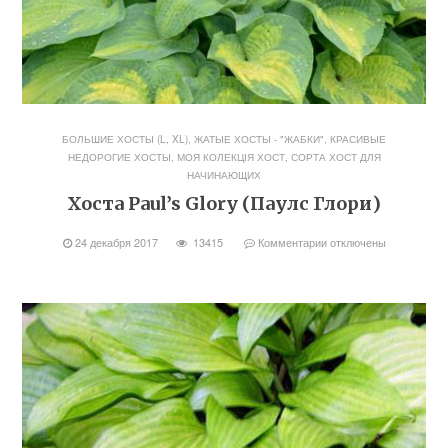
БОЛЬШИЕ ХОСТЫ (L, XL)
,
ЖАТЫЕ ХОСТЫ - "ЖАБКИ"
,
КРАСИВЫЕ
НЕДОРОГИЕ ХОСТЫ
,
МОЯ КОЛЕКЦІЯ ХОСТ
,
СОРТА ХОСТ ДЛЯ
НАЧИНАЮЩИХ
Хоста Paul’s Glory (Паулс Глори)
24 декабря 2017
13415
Комментарии
отключены