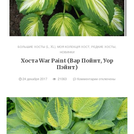
БОЛЬШИЕ ХОСТЫ (L, XL)
,
МОЯ КОЛЕКЦІЯ ХОСТ
,
РЕДКИЕ ХОСТЫ,
НОВИНКИ
Хоста War Paint (Вар Пойнт, Уор
Пэйнт)
24 декабря 2017
21063
Комментарии
отключены