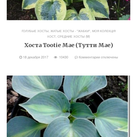
ГОЛУБЫЕ ХОСТЫ
,
ЖАТЫЕ ХОСТЫ - "ЖАБКИ"
,
МОЯ КОЛЕКЦІЯ
ХОСТ
,
СРЕДНИЕ ХОСТЫ (M)
Хоста Tootie Mae (Тутти Мае)
18 декабря 2017
10430
Комментарии
отключены