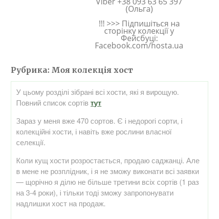
Viber +38 093 63 65 397
(Ольга)
!!! >>> Підпишіться на
сторінку колекції у
Фейсбуці:
Facebook.com/hosta.ua
Рубрика:
Моя колекція хост
У цьому розділі зібрані всі хости, які я вирощую.
Повний список сортів
тут
Зараз у меня вже 470 сортов. Є і недорогі сорти, і
колекційні хости, і навіть вже рослини власної
селекції.
Коли кущ хости розростається, продаю саджанці. Але
в мене не розплідник, і я не зможу виконати всі заявки
— щорічно я ділю не більше третини всіх сортів (1 раз
на 3-4 роки), і тільки тоді зможу запропонувати
надлишки хост на продаж.