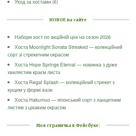
Уход за хостами
(6)
НОВОЕ на сайте
Набори хост по акційній ціні на сезон 2026
Хоста Moonlight Sonata Streaked — колекційний
сорт зі стрекетним окрасом
Хоста Hope Springs Eternal — новинка з дуже
хвилястим краєм листа
Хоста Regal Splash — колекційний стрекет з
кущем у формі вази
Хоста Hakumuo — японський сорт з ланцетним
листям з цікавим окрасом
Моя страничка в Фейсбуке: