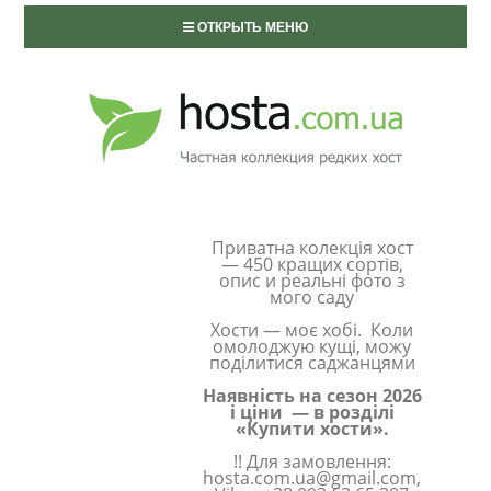
ОТКРЫТЬ МЕНЮ
Приватна колекція хост
— 450 кращих сортів,
опис и реальні фото з
мого саду
Хости — моє хобі. Коли
омолоджую кущі, можу
поділитися саджанцями
Наявність на сезон 2026
і ціни — в розділі
«Купити хости».
!! Для замовлення:
hosta.com.ua@gmail.com,