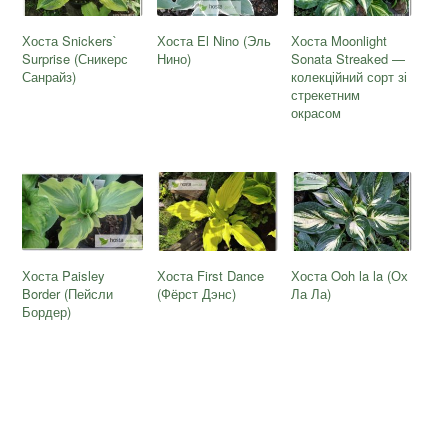
Хоста Snickers`
Хоста El Nino (Эль
Хоста Moonlight
Surprise (Сникерс
Нино)
Sonata Streaked —
Санрайз)
колекційний сорт зі
стрекетним
окрасом
Хоста Paisley
Хоста First Dance
Хоста Ooh la la (Ох
Border (Пейсли
(Фёрст Дэнс)
Ла Ла)
Бордер)