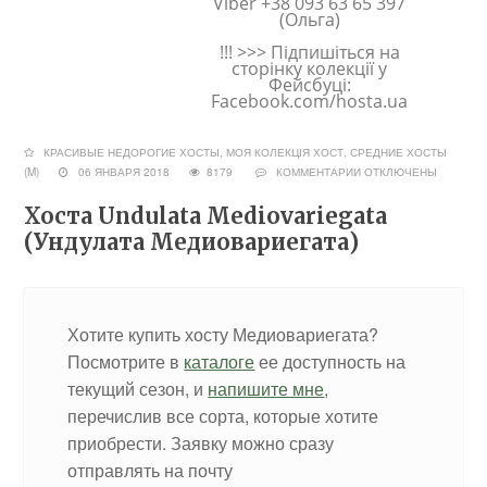
Viber +38 093 63 65 397
(Ольга)
!!! >>> Підпишіться на
сторінку колекції у
Фейсбуці:
Facebook.com/hosta.ua
КРАСИВЫЕ НЕДОРОГИЕ ХОСТЫ
,
МОЯ КОЛЕКЦІЯ ХОСТ
,
СРЕДНИЕ ХОСТЫ
(M)
06 ЯНВАРЯ 2018
8179
КОММЕНТАРИИ
ОТКЛЮЧЕНЫ
Хоста Undulata Mediovariegata
(Ундулата Медиовариегата)
Хотите купить хосту Медиовариегата?
Посмотрите в
каталоге
ее доступность на
текущий сезон, и
напишите мне
,
перечислив все сорта, которые хотите
приобрести. Заявку можно сразу
отправлять на почту