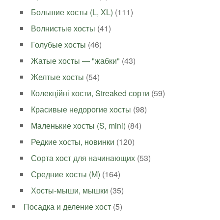
Большие хосты (L, XL)
(111)
Волнистые хосты
(41)
Голубые хосты
(46)
Жатые хосты — "жабки"
(43)
Желтые хосты
(54)
Колекційні хости, Streaked сорти
(59)
Красивые недорогие хосты
(98)
Маленькие хосты (S, mini)
(84)
Редкие хосты, новинки
(120)
Сорта хост для начинающих
(53)
Средние хосты (M)
(164)
Хосты-мыши, мышки
(35)
Посадка и деление хост
(5)