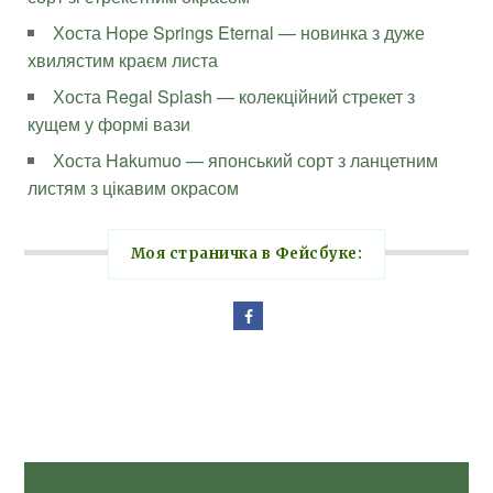
Хоста Hope Springs Eternal — новинка з дуже
хвилястим краєм листа
Хоста Regal Splash — колекційний стрекет з
кущем у формі вази
Хоста Hakumuo — японський сорт з ланцетним
листям з цікавим окрасом
Моя страничка в Фейсбуке: