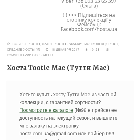
Viber +38 093 63 65 397
(Ольга)
!!! >>> Підпишіться на
сторінку колекції у
Фейсбуці:
Facebook.com/hosta.ua
ГОЛУБЫЕ ХОСТЫ
,
ЖАТЫЕ ХОСТЫ - "ЖАБКИ"
,
МОЯ КОЛЕКЦІЯ ХОСТ
,
СРЕДНИЕ ХОСТЫ (M)
18 ДЕКАБРЯ 2017
10428
КОММЕНТАРИИ
ОТКЛЮЧЕНЫ
Хоста Tootie Mae (Тутти Мае)
Хотите купить хосту Тутти Мае из частной
коллекции, с гарантией сортности?
Посмотрите в каталоге
(№98 в прайсе) ее
доступность на текущий сезон, и вышлите
мне заявку на электронку
hosta.com.ua@gmail.com или вайбер 093