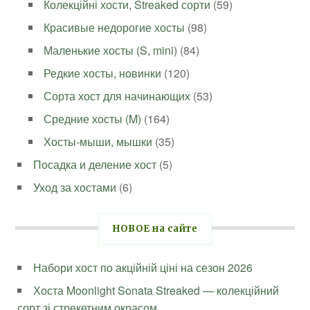
Колекційні хости, Streaked сорти
(59)
Красивые недорогие хосты
(98)
Маленькие хосты (S, mini)
(84)
Редкие хосты, новинки
(120)
Сорта хост для начинающих
(53)
Средние хосты (M)
(164)
Хосты-мыши, мышки
(35)
Посадка и деление хост
(5)
Уход за хостами
(6)
НОВОЕ на сайте
Набори хост по акційній ціні на сезон 2026
Хоста Moonlight Sonata Streaked — колекційний
сорт зі стрекетним окрасом