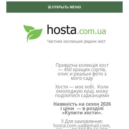
ОТКРЫТЬ МЕНЮ
Приватна колекція хост
— 450 кращих сортів,
опис и реальні фото з
мого саду
Хости — моє хобі. Коли
омолоджую кущі, можу
поділитися саджанцями
Наявність на сезон 2026
і ціни — в розділі
«Купити хости».
!! Для замовлення:
hosta.com.ua@gmail.com,