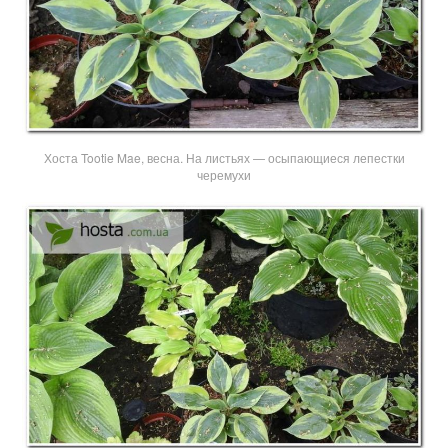
Хоста Tootie Mae, весна. На листьях — осыпающиеся лепестки
черемухи