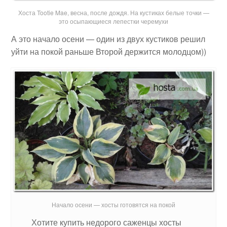
Хоста Tootie Mae, весна, после дождя. На кустиках белые точки —
это осыпающиеся лепестки черемухи
А это начало осени — один из двух кустиков решил
уйти на покой раньше Второй держится молодцом))
Начало осени — хосты готовятся на покой
Хотите купить недорого саженцы хосты