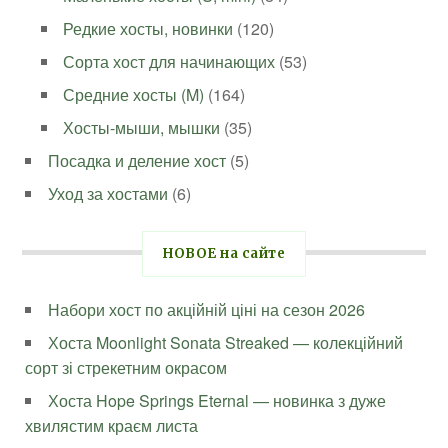
Редкие хосты, новинки
(120)
Сорта хост для начинающих
(53)
Средние хосты (M)
(164)
Хосты-мыши, мышки
(35)
Посадка и деление хост
(5)
Уход за хостами
(6)
НОВОЕ на сайте
Набори хост по акційній ціні на сезон 2026
Хоста Moonlight Sonata Streaked — колекційний
сорт зі стрекетним окрасом
Хоста Hope Springs Eternal — новинка з дуже
хвилястим краєм листа