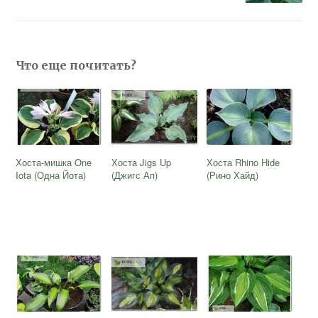
Что еще почитать?
Хоста-мишка One
Хоста Jigs Up
Хоста Rhino Hide
Iota (Одна Йота)
(Джигс Ап)
(Рино Хайд)