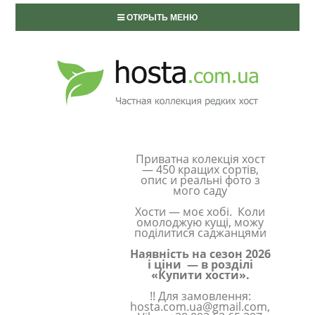
ОТКРЫТЬ МЕНЮ
Приватна колекція хост
— 450 кращих сортів,
опис и реальні фото з
мого саду
Хости — моє хобі. Коли
омолоджую кущі, можу
поділитися саджанцями
Наявність на сезон 2026
і ціни — в розділі
«Купити хости».
!! Для замовлення:
hosta.com.ua@gmail.com,