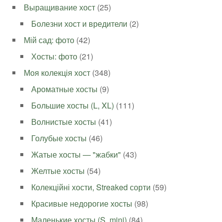
Выращивание хост
(25)
Болезни хост и вредители
(2)
Мій сад: фото
(42)
Хосты: фото
(21)
Моя колекція хост
(348)
Ароматные хосты
(9)
Большие хосты (L, XL)
(111)
Волнистые хосты
(41)
Голубые хосты
(46)
Жатые хосты — "жабки"
(43)
Желтые хосты
(54)
Колекційні хости, Streaked сорти
(59)
Красивые недорогие хосты
(98)
Маленькие хосты (S, mini)
(84)