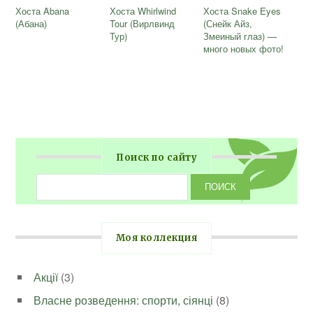
Хоста Abana
Хоста Whirlwind
Хоста Snake Eyes
(Абана)
Tour (Вирлвинд
(Снейк Айз,
Тур)
Змеиный глаз) —
много новых фото!
Поиск по сайту
Моя коллекция
Акції
(3)
Власне розведення: спорти, сіянці
(8)