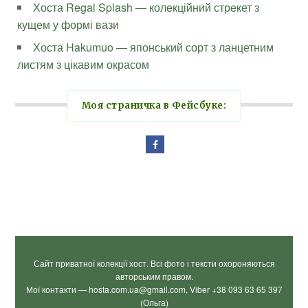
Хоста Regal Splash — колекційний стрекет з
кущем у формі вази
Хоста Hakumuo — японський сорт з ланцетним
листям з цікавим окрасом
Моя страничка в Фейсбуке:
Сайт приватної колекції хост. Всі фото і тексти охороняються
авторським правом.
Мої контакти — hosta.com.ua@gmail.com, Viber +38 093 63 65 397
(Ольга)