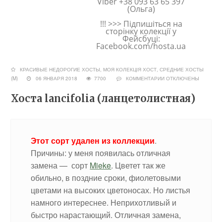
Viber +38 093 63 65 397
(Ольга)
!!! >>> Підпишіться на
сторінку колекції у
Фейсбуці:
Facebook.com/hosta.ua
КРАСИВЫЕ НЕДОРОГИЕ ХОСТЫ
,
МОЯ КОЛЕКЦІЯ ХОСТ
,
СРЕДНИЕ ХОСТЫ
(M)
06 ЯНВАРЯ 2018
7700
КОММЕНТАРИИ
ОТКЛЮЧЕНЫ
Хоста lancifolia (ланцетолистная)
Этот сорт удален из коллекции
.
Причины: у меня появилась отличная
замена — сорт
Mieke
. Цветет так же
обильно, в поздние сроки, фиолетовыми
цветами на высоких цветоносах. Но листья
намного интереснее. Неприхотливый и
быстро нарастающий. Отличная замена,