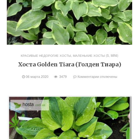
КРАСИВЫЕ НЕДОРОГИЕ ХОСТЫ
,
МАЛЕНЬКИЕ ХОСТЫ (S, MINI)
Хоста Golden Tiara (Голден Тиара)
06 марта 2020
3479
Комментарии
отключены