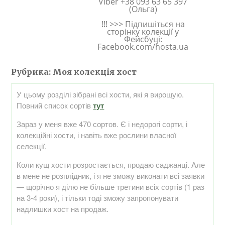
Viber +38 093 63 65 397
(Ольга)
!!! >>> Підпишіться на
сторінку колекції у
Фейсбуці:
Facebook.com/hosta.ua
Рубрика:
Моя колекція хост
У цьому розділі зібрані всі хости, які я вирощую.
Повний список сортів
тут
Зараз у меня вже 470 сортов. Є і недорогі сорти, і
колекційні хости, і навіть вже рослини власної
селекції.
Коли кущ хости розростається, продаю саджанці. Але
в мене не розплідник, і я не зможу виконати всі заявки
— щорічно я ділю не більше третини всіх сортів (1 раз
на 3-4 роки), і тільки тоді зможу запропонувати
надлишки хост на продаж.