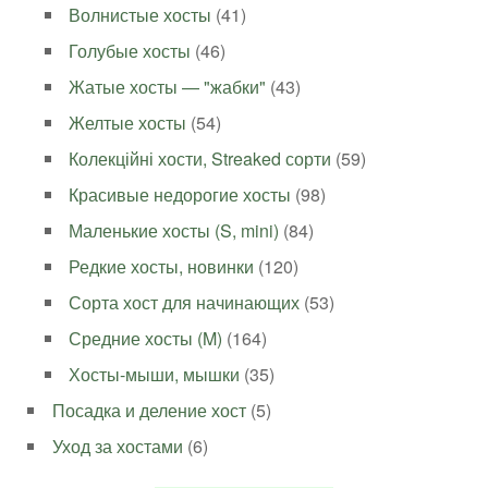
Волнистые хосты
(41)
Голубые хосты
(46)
Жатые хосты — "жабки"
(43)
Желтые хосты
(54)
Колекційні хости, Streaked сорти
(59)
Красивые недорогие хосты
(98)
Маленькие хосты (S, mini)
(84)
Редкие хосты, новинки
(120)
Сорта хост для начинающих
(53)
Средние хосты (M)
(164)
Хосты-мыши, мышки
(35)
Посадка и деление хост
(5)
Уход за хостами
(6)