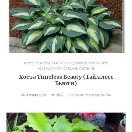
ГОЛУБЫЕ ХОСТЫ
,
КРАСИВЫЕ НЕДОРОГИЕ ХОСТЫ
,
МОЯ
КОЛЕКЦІЯ ХОСТ
,
СРЕДНИЕ ХОСТЫ (M)
Хоста Timeless Beauty (Таймлесс
Бьюти)
23 марта 2020
5560
Комментарии
отключены