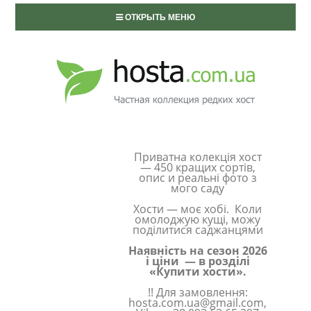
ОТКРЫТЬ МЕНЮ
Приватна колекція хост
— 450 кращих сортів,
опис и реальні фото з
мого саду
Хости — моє хобі. Коли
омолоджую кущі, можу
поділитися саджанцями
Наявність на сезон 2026
і ціни — в розділі
«Купити хости».
!! Для замовлення:
hosta.com.ua@gmail.com,