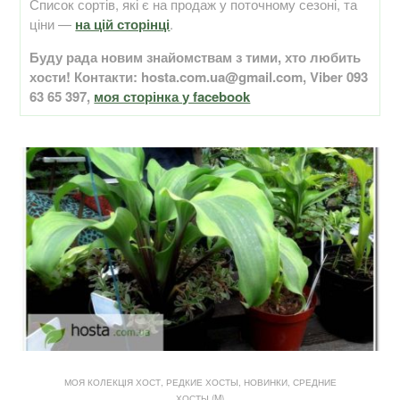
Список сортів, які є на продаж у поточному сезоні, та
ціни —
на цій сторінці
.
Буду рада новим знайомствам з тими, хто любить
хости! Контакти: hosta.com.ua@gmail.com, Viber 093
63 65 397,
моя сторінка у facebook
МОЯ КОЛЕКЦІЯ ХОСТ
,
РЕДКИЕ ХОСТЫ, НОВИНКИ
,
СРЕДНИЕ
ХОСТЫ (M)