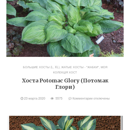
БОЛЬШИЕ ХОСТЫ (L, XL)
,
ЖАТЫЕ ХОСТЫ - "ЖАБКИ"
,
МОЯ
КОЛЕКЦІЯ ХОСТ
Хоста Potomac Glory (Потомак
Глори)
23 марта 2020
5575
Комментарии
отключены