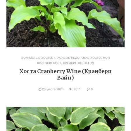
ВОЛНИСТЫЕ ХОСТЫ
,
КРАСИВЫЕ НЕДОРОГИЕ ХОСТЫ
,
МОЯ
КОЛЕКЦІЯ ХОСТ
,
СРЕДНИЕ ХОСТЫ (M)
Хоста Cranberry Wine (Кранбери
Вайн)
23 марта 2020
9511
0