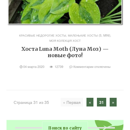
КРАСИВЫЕ НЕДОРОГИЕ ХОСТЫ
,
МАЛЕНЬКИЕ ХОСТЫ (S, MINI)
,
МОЯ КОЛЕКЦІЯ ХОСТ
Хоста Luna Moth (Луна Моз) —
новые фото!
04 марта 2020
12739
Комментарии
отключены
Страница 31 из 35
« Первая
«
31
»
Поиск по сайту