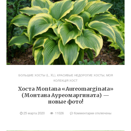
БОЛЬШИЕ ХОСТЫ (L, XL)
,
КРАСИВЫЕ НЕДОРОГИЕ ХОСТЫ
,
МОЯ
КОЛЕКЦІЯ ХОСТ
Хоста Montana «Aureomarginata»
(Монтана Ауреомаргината) —
новые фото!
25 марта 2020
11026
Комментарии
отключены