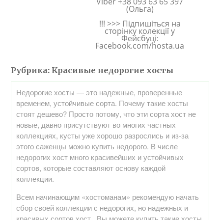
Viber +38 093 63 65 397
(Ольга)
!!! >>> Підпишіться на
сторінку колекції у
Фейсбуці:
Facebook.com/hosta.ua
Рубрика:
Красивые недорогие хосты
Недорогие хосты — это надежные, проверенные
временем, устойчивые сорта. Почему такие хосты
стоят дешево? Просто потому, что эти сорта хост не
новые, давно присутствуют во многих частных
коллекциях, кусты уже хорошо разрослись и из-за
этого саженцы можно купить недорого. В числе
недорогих хост много красивейших и устойчивых
сортов, которые составляют основу каждой
коллекции.
Всем начинающим «хостоманам» рекомендую начать
сбор своей коллекции с недорогих, но надежных и
красивых сортов хост. Вы можете купить такие хосты