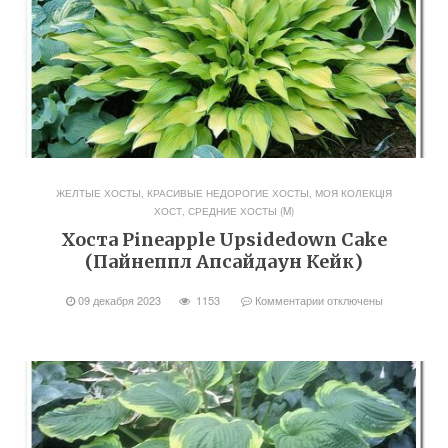
ЖЕЛТЫЕ ХОСТЫ
,
КРАСИВЫЕ НЕДОРОГИЕ ХОСТЫ
,
МОЯ КОЛЕКЦІЯ
ХОСТ
,
СРЕДНИЕ ХОСТЫ (M)
Хоста Pineapple Upsidedown Cake
(Пайнеппл Апсайдаун Кейк)
09 декабря 2023
1153
Комментарии
отключены