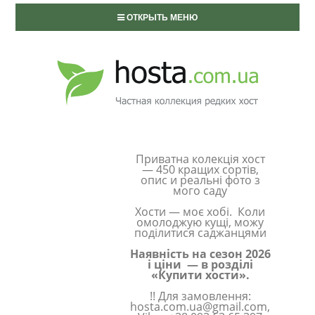
ОТКРЫТЬ МЕНЮ
Приватна колекція хост
— 450 кращих сортів,
опис и реальні фото з
мого саду
Хости — моє хобі. Коли
омолоджую кущі, можу
поділитися саджанцями
Наявність на сезон 2026
і ціни — в розділі
«Купити хости».
!! Для замовлення:
hosta.com.ua@gmail.com,