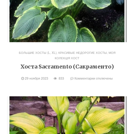
БОЛЬШИЕ ХОСТЫ (L, XL)
,
КРАСИВЫЕ НЕДОРОГИЕ ХОСТЫ
,
МОЯ
КОЛЕКЦІЯ ХОСТ
Хоста Sacramento (Сакраменто)
29 ноября 2023
833
Комментарии
отключены