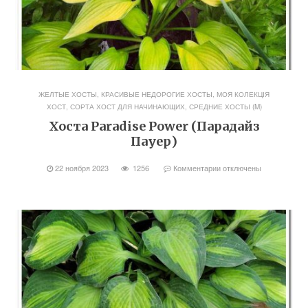
ЖЕЛТЫЕ ХОСТЫ
,
КРАСИВЫЕ НЕДОРОГИЕ ХОСТЫ
,
МОЯ КОЛЕКЦІЯ
ХОСТ
,
СОРТА ХОСТ ДЛЯ НАЧИНАЮЩИХ
,
СРЕДНИЕ ХОСТЫ (M)
Хоста Paradise Power (Парадайз
Пауер)
22 ноября 2023
1256
Комментарии
отключены