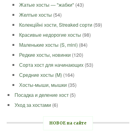
Жатые хосты — "жабки"
(43)
Желтые хосты
(54)
Колекційні хости, Streaked сорти
(59)
Красивые недорогие хосты
(98)
Маленькие хосты (S, mini)
(84)
Редкие хосты, новинки
(120)
Сорта хост для начинающих
(53)
Средние хосты (M)
(164)
Хосты-мыши, мышки
(35)
Посадка и деление хост
(5)
Уход за хостами
(6)
НОВОЕ на сайте