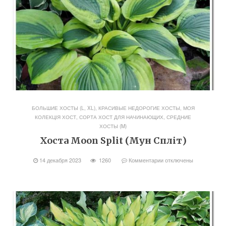
БОЛЬШИЕ ХОСТЫ (L, XL)
,
КРАСИВЫЕ НЕДОРОГИЕ ХОСТЫ
,
МОЯ
КОЛЕКЦІЯ ХОСТ
,
СОРТА ХОСТ ДЛЯ НАЧИНАЮЩИХ
,
СРЕДНИЕ
ХОСТЫ (M)
Хоста Moon Split (Мун Спліт)
14 декабря 2023
1260
Комментарии
отключены