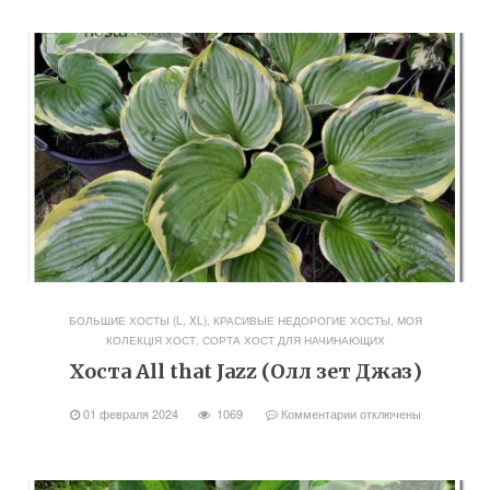
БОЛЬШИЕ ХОСТЫ (L, XL)
,
КРАСИВЫЕ НЕДОРОГИЕ ХОСТЫ
,
МОЯ
КОЛЕКЦІЯ ХОСТ
,
СОРТА ХОСТ ДЛЯ НАЧИНАЮЩИХ
Хоста All that Jazz (Олл зет Джаз)
01 февраля 2024
1069
Комментарии
отключены