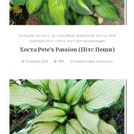
БОЛЬШИЕ ХОСТЫ (L, XL)
,
КРАСИВЫЕ НЕДОРОГИЕ ХОСТЫ
,
МОЯ
КОЛЕКЦІЯ ХОСТ
,
СОРТА ХОСТ ДЛЯ НАЧИНАЮЩИХ
Хоста Pete’s Passion (Пітс Пешн)
12 ноября 2023
985
Комментарии
отключены