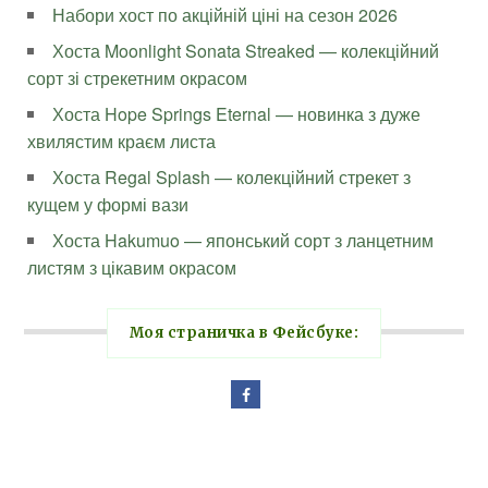
Набори хост по акційній ціні на сезон 2026
Хоста Moonlight Sonata Streaked — колекційний
сорт зі стрекетним окрасом
Хоста Hope Springs Eternal — новинка з дуже
хвилястим краєм листа
Хоста Regal Splash — колекційний стрекет з
кущем у формі вази
Хоста Hakumuo — японський сорт з ланцетним
листям з цікавим окрасом
Моя страничка в Фейсбуке: