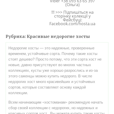
Viber +38 093 63 65 397
(Ольга)
!!! >>> Підпишіться на
сторінку колекції у
Фейсбуці:
Facebook.com/hosta.ua
Рубрика:
Красивые недорогие хосты
Недорогие хосты — это надежные, проверенные
временем, устойчивые сорта. Почему такие хосты
стоят дешево? Просто потому, что эти сорта хост не
новые, давно присутствуют во многих частных
коллекциях, кусты уже хорошо разрослись и из-за
этого саженцы можно купить недорого. В числе
недорогих хост много красивейших и устойчивых
сортов, которые составляют основу каждой
коллекции.
Всем начинающим «хостоманам» рекомендую начать
сбор своей коллекции с недорогих, но надежных и
красивых сортов хост. Вы можете купить такие хосты