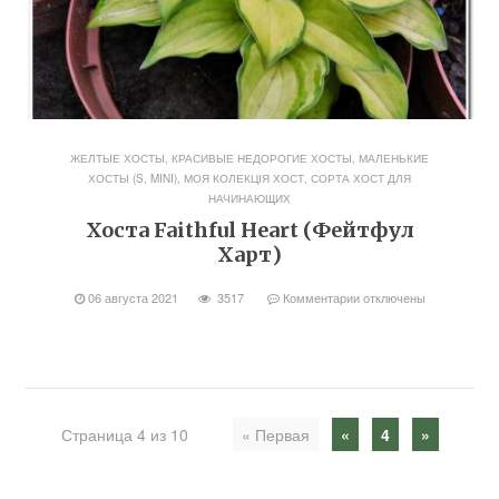
ЖЕЛТЫЕ ХОСТЫ
,
КРАСИВЫЕ НЕДОРОГИЕ ХОСТЫ
,
МАЛЕНЬКИЕ
ХОСТЫ (S, MINI)
,
МОЯ КОЛЕКЦІЯ ХОСТ
,
СОРТА ХОСТ ДЛЯ
НАЧИНАЮЩИХ
Хоста Faithful Heart (Фейтфул
Харт)
06 августа 2021
3517
Комментарии
отключены
Страница 4 из 10
« Первая
«
4
»