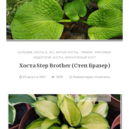
БОЛЬШИЕ ХОСТЫ (L, XL)
,
ЖАТЫЕ ХОСТЫ - "ЖАБКИ"
,
КРАСИВЫЕ
НЕДОРОГИЕ ХОСТЫ
,
МОЯ КОЛЕКЦІЯ ХОСТ
Хоста Step Brother (Степ Бразер)
23 августа 2021
3450
Комментарии
отключены