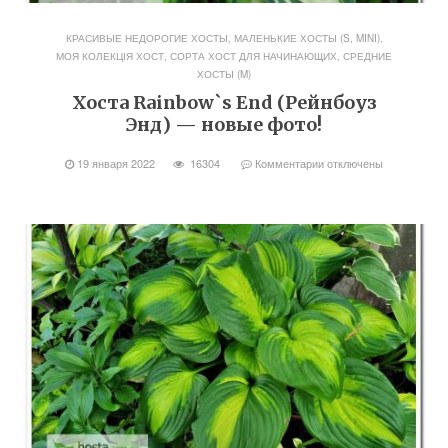
КРАСИВЫЕ НЕДОРОГИЕ ХОСТЫ
,
МАЛЕНЬКИЕ ХОСТЫ (S, MINI)
,
МОЯ КОЛЕКЦІЯ ХОСТ
,
СОРТА ХОСТ ДЛЯ НАЧИНАЮЩИХ
,
СРЕДНИЕ
ХОСТЫ (M)
Хоста Rainbow`s End (Рейнбоуз
Энд) — новые фото!
19 января 2022
16304
Комментарии
отключены