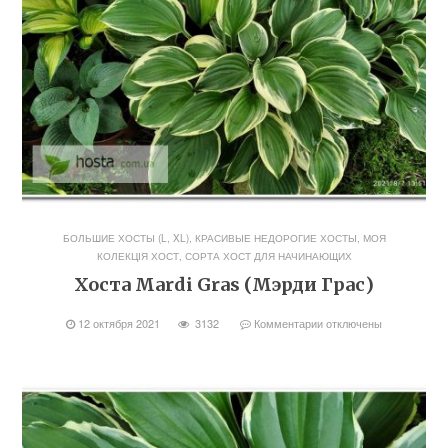
БОЛЬШИЕ ХОСТЫ (L, XL)
,
КРАСИВЫЕ НЕДОРОГИЕ ХОСТЫ
,
МОЯ
КОЛЕКЦІЯ ХОСТ
,
СОРТА ХОСТ ДЛЯ НАЧИНАЮЩИХ
Хоста Mardi Gras (Мэрди Грас)
12 октября 2021
3132
Комментарии
отключены