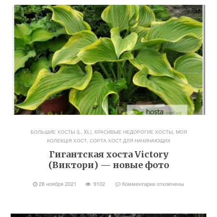
БОЛЬШИЕ ХОСТЫ (L, XL)
,
КРАСИВЫЕ НЕДОРОГИЕ ХОСТЫ
,
МОЯ
КОЛЕКЦІЯ ХОСТ
,
СОРТА ХОСТ ДЛЯ НАЧИНАЮЩИХ
Гигантская хоста Victory
(Виктори) — новые фото
28 ноября 2021
9102
Комментарии
отключены