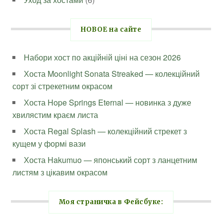
НОВОЕ на сайте
Набори хост по акційній ціні на сезон 2026
Хоста Moonlight Sonata Streaked — колекційний
сорт зі стрекетним окрасом
Хоста Hope Springs Eternal — новинка з дуже
хвилястим краєм листа
Хоста Regal Splash — колекційний стрекет з
кущем у формі вази
Хоста Hakumuo — японський сорт з ланцетним
листям з цікавим окрасом
Моя страничка в Фейсбуке: