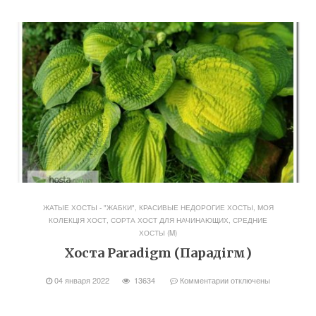
ЖАТЫЕ ХОСТЫ - "ЖАБКИ"
,
КРАСИВЫЕ НЕДОРОГИЕ ХОСТЫ
,
МОЯ
КОЛЕКЦІЯ ХОСТ
,
СОРТА ХОСТ ДЛЯ НАЧИНАЮЩИХ
,
СРЕДНИЕ
ХОСТЫ (M)
Хоста Paradigm (Парадігм)
04 января 2022
13634
Комментарии
отключены