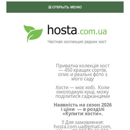
ОТКРЫТЬ МЕНЮ
Приватна колекція хост
— 450 кращих сортів,
опис и реальні фото з
мого саду
Хости — моє хобі. Коли
омолоджую кущі, можу
поділитися саджанцями
Наявність на сезон 2026
і ціни — в розділі
«Купити хости».
!! Для замовлення:
hosta.com.ua@gmail.com,