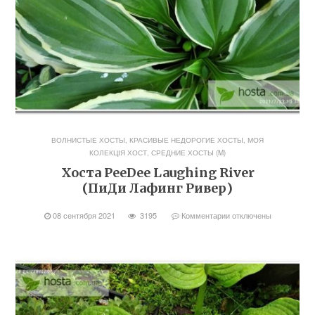
ВОЛНИСТЫЕ ХОСТЫ
,
КРАСИВЫЕ НЕДОРОГИЕ ХОСТЫ
,
МОЯ
КОЛЕКЦІЯ ХОСТ
,
СРЕДНИЕ ХОСТЫ (M)
Хоста PeeDee Laughing River
(ПиДи Лафинг Ривер)
08 сентября 2021
3195
Комментарии
отключены