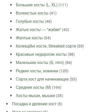
Большие хосты (L, XL)
(111)
Волнистые хосты
(41)
Голубые хосты
(46)
Жатые хосты — "жабки"
(43)
Желтые хосты
(54)
Колекційні хости, Streaked сорти
(59)
Красивые недорогие хосты
(98)
Маленькие хосты (S, mini)
(84)
Редкие хосты, новинки
(120)
Сорта хост для начинающих
(53)
Средние хосты (M)
(164)
Хосты-мыши, мышки
(35)
Посадка и деление хост
(5)
Уход за хостами
(6)