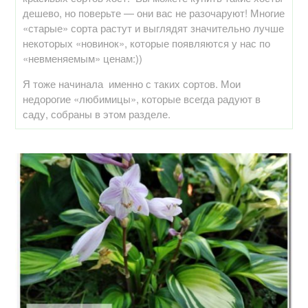
дешево, но поверьте — они вас не разочаруют! Многие
«старые» сорта растут и выглядят значительно лучше
некоторых «новинок», которые появляются у нас по
«невменяемым» ценам:))
Я тоже начинала именно с таких сортов. Мои
недорогие «любимицы», которые всегда радуют в
саду, собраны в этом разделе.