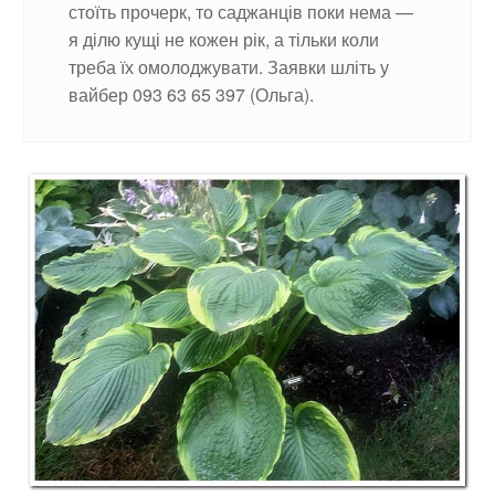
стоїть прочерк, то саджанців поки нема —
я ділю кущі не кожен рік, а тільки коли
треба їх омолоджувати. Заявки шліть у
вайбер 093 63 65 397 (Ольга).