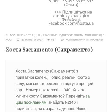
Viber +38 093 63 65 397
(Ольга)
!!! >>> Підпишіться на
сторінку колекції у
Фейсбуці:
Facebook.com/hosta.ua
БОЛЬШИЕ ХОСТЫ (L, XL)
,
КРАСИВЫЕ НЕДОРОГИЕ ХОСТЫ
,
МОЯ КОЛЕКЦІЯ
ХОСТ
29 НОЯБРЯ 2023
831
КОММЕНТАРИИ
ОТКЛЮЧЕНЫ
Хоста Sacramento (Сакраменто)
Хоста Sacramento (Сакраменто) з
приватної колекції: опис, реальні фото з
саду, мої спостереження і відгуки про цей
сорт. Номер в каталозі — 340. Хочете
купити хосту Сакраменто? Перейдіть
за
цим посиланням
, знайдіть №340 і
подивіться, чи є зараз саджанці. Якщо