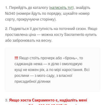
1. Перейдіть до каталогу (
натисніть тут
), знайдіть
№340 (номери йдуть по порядку, шукайте номер
сорту, прокручуючи сторінку).
2. Подивіться її доступність на поточний сезон. Якщо
проставлена ціна — можна хосту Sacramento купить
або забронювать на весну.
!!!
Якщо стоїть прочерк або «бронь», то
саджанців нема — я ділю і омолоджую
кущі не кожен рік, а по мірі наростання. Всі
рослини — з мого саду, з власної
присадибної ділянки
3.
Якщо хоста Сакраменто є, надішліть мені