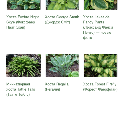
Хоста Foxfire Night
Хоста George Smith
Хоста Lakeside
Skye (Фоксфаер
(Джордж Сміт)
Fancy Pants
Найт Скай)
(Лэйксайд Фанси
Пэнтс) — новые
фото
Миниатюрная
Хоста Regalia
Хоста Forest Firefly
хоста Tattle Tails
(Регалія)
(Форест Фаерфлай)
(Таттл Тейлс)