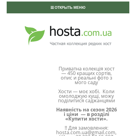
ОТКРЫТЬ МЕНЮ
Приватна колекція хост
— 450 кращих сортів,
опис и реальні фото з
мого саду
Хости — моє хобі. Коли
омолоджую кущі, можу
поділитися саджанцями
Наявність на сезон 2026
і ціни — в розділі
«Купити хости».
!! Для замовлення:
hosta.com.ua@gmail.com,