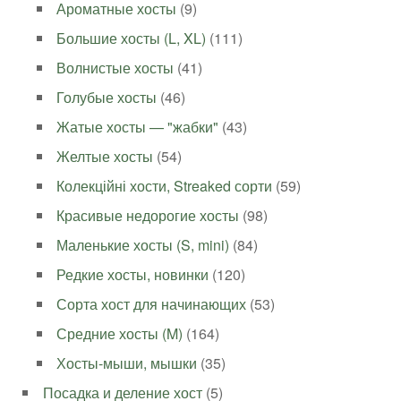
Ароматные хосты
(9)
Большие хосты (L, XL)
(111)
Волнистые хосты
(41)
Голубые хосты
(46)
Жатые хосты — "жабки"
(43)
Желтые хосты
(54)
Колекційні хости, Streaked сорти
(59)
Красивые недорогие хосты
(98)
Маленькие хосты (S, mini)
(84)
Редкие хосты, новинки
(120)
Сорта хост для начинающих
(53)
Средние хосты (M)
(164)
Хосты-мыши, мышки
(35)
Посадка и деление хост
(5)