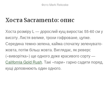
Фото Mark Rekoske
Хоста Sacramento: опис
Хоста розміру L — дорослий кущ виростає 55-60 см у
висоту. Листя велике, трохи гофроване, цупке.
Середина темно-зелена, кайма спочатку зеленувато-
жовта, потім більш жовта. Виглядає, як реверс
(«виворітка») ще одного дуже красивого сорту —
California Gold Rush
. Такі «пари» гарно садити поряд,
кущі доповнюють один одного.