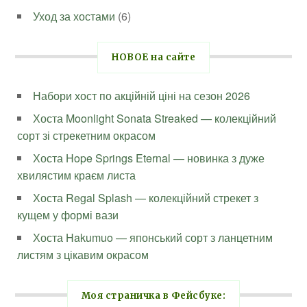
Уход за хостами
(6)
НОВОЕ на сайте
Набори хост по акційній ціні на сезон 2026
Хоста Moonlight Sonata Streaked — колекційний
сорт зі стрекетним окрасом
Хоста Hope Springs Eternal — новинка з дуже
хвилястим краєм листа
Хоста Regal Splash — колекційний стрекет з
кущем у формі вази
Хоста Hakumuo — японський сорт з ланцетним
листям з цікавим окрасом
Моя страничка в Фейсбуке: