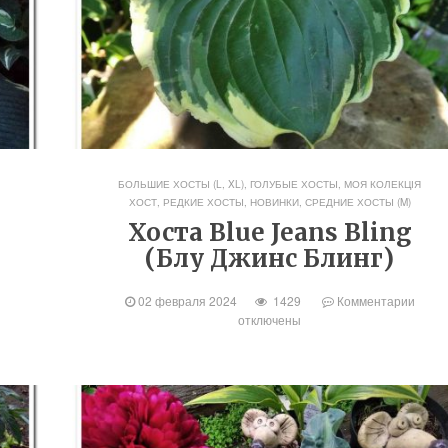
БОЛЬШИЕ ХОСТЫ (L, XL)
,
ГОЛУБЫЕ ХОСТЫ
,
МОЯ КОЛЕКЦІЯ
ХОСТ
,
РЕДКИЕ ХОСТЫ, НОВИНКИ
,
СРЕДНИЕ ХОСТЫ (M)
Хоста Blue Jeans Bling
(Блу Джинс Блинг)
02 февраля 2024
1429
Комментарии
отключены