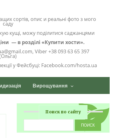
ащих сортів, опис и реальні фото з мого
саду
жую кущі, можу поділитися саджанцями
 ціни — в розділі «Купити хости».
ua@gmail.com, Viber +38 093 63 65 397
(Ольга)
олекції у Фейсбуці: Facebook.com/hosta.ua
идизація
Вирощування
Поиск по сайту