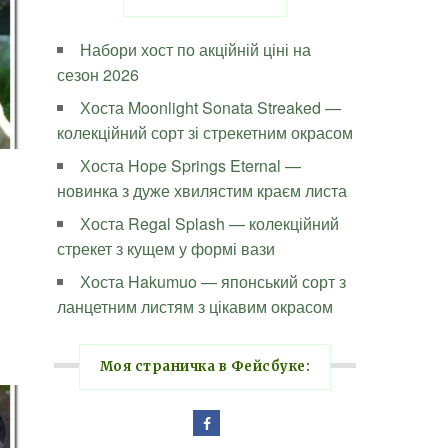
Набори хост по акційній ціні на
сезон 2026
Хоста Moonlight Sonata Streaked —
колекційний сорт зі стрекетним окрасом
Хоста Hope Springs Eternal —
новинка з дуже хвилястим краєм листа
Хоста Regal Splash — колекційний
стрекет з кущем у формі вази
Хоста Hakumuo — японський сорт з
ланцетним листям з цікавим окрасом
Моя страничка в Фейсбуке: