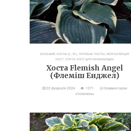
БОЛЬШИЕ ХОСТЫ (L, XL)
,
ГОЛУБЫЕ ХОСТЫ
,
МОЯ КОЛЕКЦІЯ
ХОСТ
,
СОРТА ХОСТ ДЛЯ НАЧИНАЮЩИХ
Хоста Flemish Angel
(Флеміш Енджел)
03 февраля 2024
1371
Комментарии
отключены