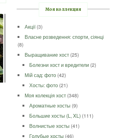
Моя коллекция
Акції
(3)
Власне розведення: спорти, сіянці
(8)
Выращивание хост
(25)
Болезни хост и вредители
(2)
Мій сад: фото
(42)
Хосты: фото
(21)
Моя колекція хост
(348)
Ароматные хосты
(9)
Большие хосты (L, XL)
(111)
Волнистые хосты
(41)
Голубые хосты
(46)