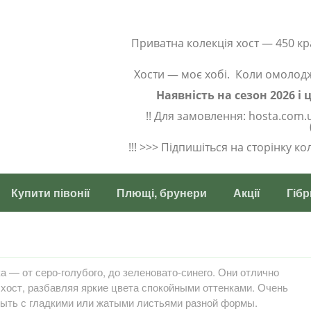
Приватна колекція хост — 450 кр
Хости — моє хобі. Коли омолод
Наявність на сезон 2026 і
!! Для замовлення: hosta.com.
!!! >>> Підпишіться на сторінку к
Купити півонії
Плющі, брунери
Акції
Гібр
а — от серо-голубого, до зеленовато-синего. Они отлично
хост, разбавляя яркие цвета спокойными оттенками. Очень
быть с гладкими или жатыми листьями разной формы.