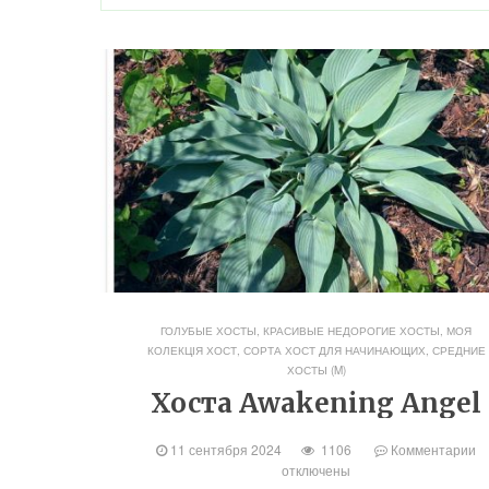
ГОЛУБЫЕ ХОСТЫ
,
КРАСИВЫЕ НЕДОРОГИЕ ХОСТЫ
,
МОЯ
КОЛЕКЦІЯ ХОСТ
,
СОРТА ХОСТ ДЛЯ НАЧИНАЮЩИХ
,
СРЕДНИЕ
ХОСТЫ (M)
Хоста Awakening Angel
11 сентября 2024
1106
Комментарии
отключены