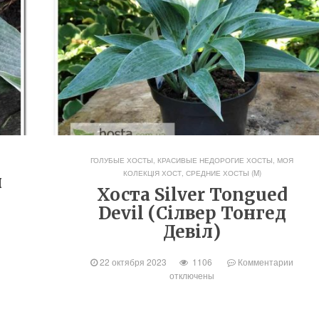
ГОЛУБЫЕ ХОСТЫ
,
КРАСИВЫЕ НЕДОРОГИЕ ХОСТЫ
,
МОЯ
КОЛЕКЦІЯ ХОСТ
,
СРЕДНИЕ ХОСТЫ (M)
ч
Хоста Silver Tongued
Devil (Сілвер Тонгед
Девіл)
22 октября 2023
1106
Комментарии
отключены