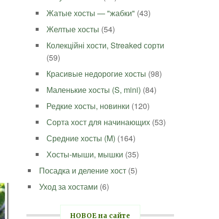
Жатые хосты — "жабки"
(43)
Желтые хосты
(54)
Колекційні хости, Streaked сорти
(59)
Красивые недорогие хосты
(98)
Маленькие хосты (S, mini)
(84)
Редкие хосты, новинки
(120)
Сорта хост для начинающих
(53)
Средние хосты (M)
(164)
Хосты-мыши, мышки
(35)
Посадка и деление хост
(5)
Уход за хостами
(6)
НОВОЕ на сайте