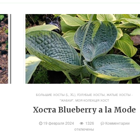
БОЛЬШИЕ ХОСТЫ (L, XL)
,
ГОЛУБЫЕ ХОСТЫ
,
ЖАТЫЕ ХОСТЫ -
"ЖАБКИ"
,
МОЯ КОЛЕКЦІЯ ХОСТ
Хоста Blueberry a la Mode
19 февраля 2024
1326
Комментарии
отключены