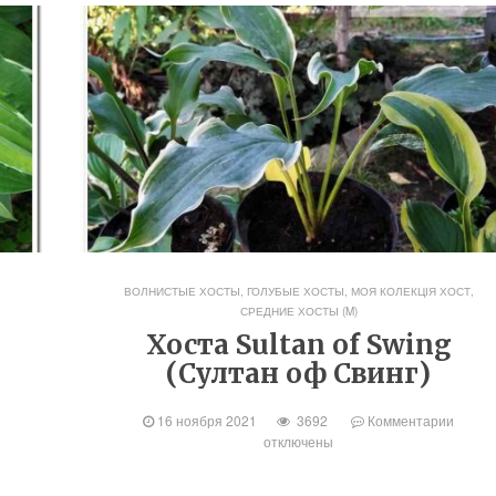
ВОЛНИСТЫЕ ХОСТЫ
,
ГОЛУБЫЕ ХОСТЫ
,
МОЯ КОЛЕКЦІЯ ХОСТ
,
СРЕДНИЕ ХОСТЫ (M)
к
Хоста Sultan of Swing
(Султан оф Свинг)
16 ноября 2021
3692
Комментарии
отключены