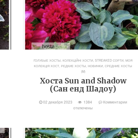
ГОЛУБЫЕ ХОСТЫ
,
КОЛЕКЦІЙНІ ХОСТИ, STREAKED СОРТИ
,
МОЯ
КОЛЕКЦІЯ ХОСТ
,
РЕДКИЕ ХОСТЫ, НОВИНКИ
,
СРЕДНИЕ ХОСТЫ
(M)
т
Хоста Sun and Shadow
(Сан енд Шадоу)
02 декабря 2023
1384
Комментарии
отключены