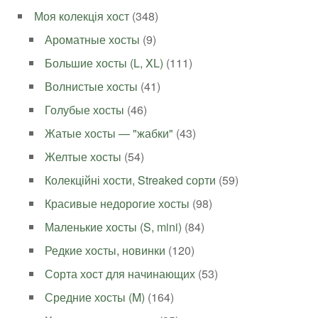
Моя колекція хост
(348)
Ароматные хосты
(9)
Большие хосты (L, XL)
(111)
Волнистые хосты
(41)
Голубые хосты
(46)
Жатые хосты — "жабки"
(43)
Желтые хосты
(54)
Колекційні хости, Streaked сорти
(59)
Красивые недорогие хосты
(98)
Маленькие хосты (S, mini)
(84)
Редкие хосты, новинки
(120)
Сорта хост для начинающих
(53)
Средние хосты (M)
(164)