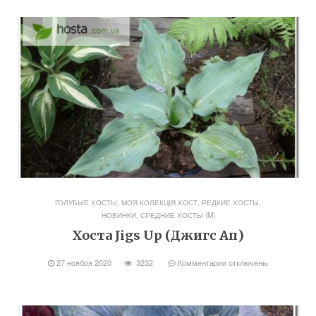
ГОЛУБЫЕ ХОСТЫ
,
МОЯ КОЛЕКЦІЯ ХОСТ
,
РЕДКИЕ ХОСТЫ,
НОВИНКИ
,
СРЕДНИЕ ХОСТЫ (M)
Хоста Jigs Up (Джигс Ап)
27 ноября 2020
3232
Комментарии
отключены