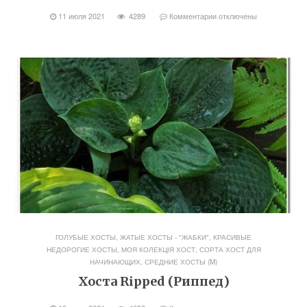
11 июля 2021
4289
Комментарии
отключены
ГОЛУБЫЕ ХОСТЫ
,
ЖАТЫЕ ХОСТЫ - "ЖАБКИ"
,
КРАСИВЫЕ
НЕДОРОГИЕ ХОСТЫ
,
МОЯ КОЛЕКЦІЯ ХОСТ
,
СОРТА ХОСТ ДЛЯ
НАЧИНАЮЩИХ
,
СРЕДНИЕ ХОСТЫ (M)
Хоста Ripped (Риппед)