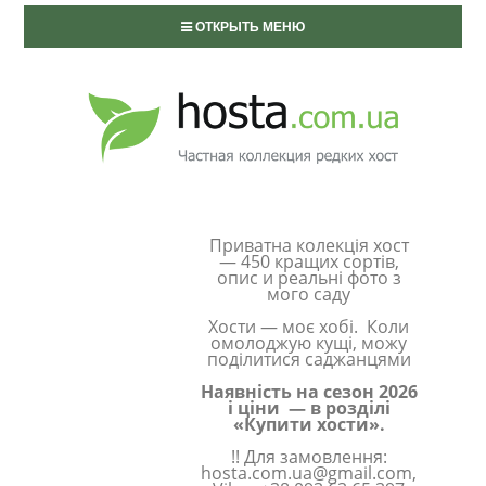
ОТКРЫТЬ МЕНЮ
Приватна колекція хост
— 450 кращих сортів,
опис и реальні фото з
мого саду
Хости — моє хобі. Коли
омолоджую кущі, можу
поділитися саджанцями
Наявність на сезон 2026
і ціни — в розділі
«Купити хости».
!! Для замовлення:
hosta.com.ua@gmail.com,