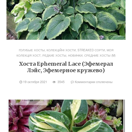
ГОЛУБЫЕ ХОСТЫ
,
КОЛЕКЦІЙНІ ХОСТИ, STREAKED СОРТИ
,
МОЯ
КОЛЕКЦІЯ ХОСТ
,
РЕДКИЕ ХОСТЫ, НОВИНКИ
,
СРЕДНИЕ ХОСТЫ (M)
Хоста Ephemeral Lace (Эфемерал
Лэйс, Эфемерное кружево)
19 октября 2021
3545
Комментарии
отключены