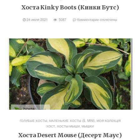
Хоста Kinky Boots (Кинки Бутс)
24 июля 2021
5087
Комментарии
отключены
ГОЛУБЫЕ ХОСТЫ
,
МАЛЕНЬКИЕ ХОСТЫ (S, MINI)
,
МОЯ КОЛЕКЦІЯ
ХОСТ
,
ХОСТЫ-МЫШИ, МЫШКИ
Хоста Desert Mouse (Десерт Маус)