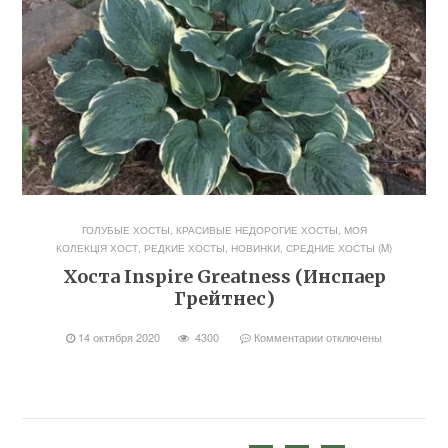
ГОЛУБЫЕ ХОСТЫ
,
КРАСИВЫЕ НЕДОРОГИЕ ХОСТЫ
,
МОЯ
КОЛЕКЦІЯ ХОСТ
,
РЕДКИЕ ХОСТЫ, НОВИНКИ
,
СРЕДНИЕ ХОСТЫ (M)
Хоста Inspire Greatness (Инспаер
Грейтнес)
14 октября 2020
4300
Комментарии
отключены