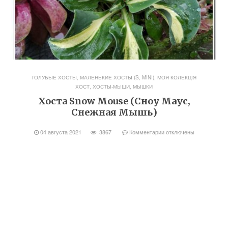
ГОЛУБЫЕ ХОСТЫ
,
МАЛЕНЬКИЕ ХОСТЫ (S, MINI)
,
МОЯ КОЛЕКЦІЯ
ХОСТ
,
ХОСТЫ-МЫШИ, МЫШКИ
Хоста Snow Mouse (Сноу Маус,
Снежная Мышь)
04 августа 2021
3867
Комментарии
отключены