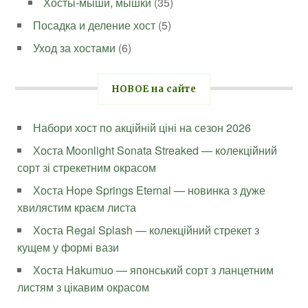
Хосты-мыши, мышки
(35)
Посадка и деление хост
(5)
Уход за хостами
(6)
НОВОЕ на сайте
Набори хост по акційній ціні на сезон 2026
Хоста Moonlight Sonata Streaked — колекційний
сорт зі стрекетним окрасом
Хоста Hope Springs Eternal — новинка з дуже
хвилястим краєм листа
Хоста Regal Splash — колекційний стрекет з
кущем у формі вази
Хоста Hakumuo — японський сорт з ланцетним
листям з цікавим окрасом