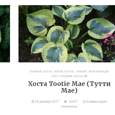
ГОЛУБЫЕ ХОСТЫ
,
ЖАТЫЕ ХОСТЫ - "ЖАБКИ"
,
МОЯ КОЛЕКЦІЯ
ХОСТ
,
СРЕДНИЕ ХОСТЫ (M)
Хоста Tootie Mae (Тутти
Мае)
18 декабря 2017
10427
Комментарии
отключены