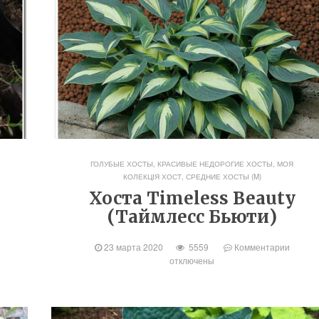
ГОЛУБЫЕ ХОСТЫ
,
КРАСИВЫЕ НЕДОРОГИЕ ХОСТЫ
,
МОЯ
КОЛЕКЦІЯ ХОСТ
,
СРЕДНИЕ ХОСТЫ (M)
Хоста Timeless Beauty
(Таймлесс Бьюти)
23 марта 2020
5559
Комментарии
отключены