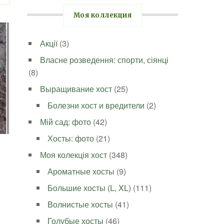
Моя коллекция
Акції
(3)
Власне розведення: спорти, сіянці
(8)
Выращивание хост
(25)
Болезни хост и вредители
(2)
Мій сад: фото
(42)
Хосты: фото
(21)
Моя колекція хост
(348)
Ароматные хосты
(9)
Большие хосты (L, XL)
(111)
Волнистые хосты
(41)
Голубые хосты
(46)