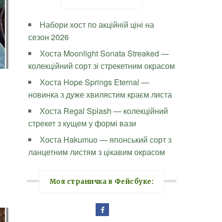
Набори хост по акційній ціні на
сезон 2026
Хоста Moonlight Sonata Streaked —
колекційний сорт зі стрекетним окрасом
Хоста Hope Springs Eternal —
новинка з дуже хвилястим краєм листа
Хоста Regal Splash — колекційний
стрекет з кущем у формі вази
Хоста Hakumuo — японський сорт з
ланцетним листям з цікавим окрасом
Моя страничка в Фейсбуке: