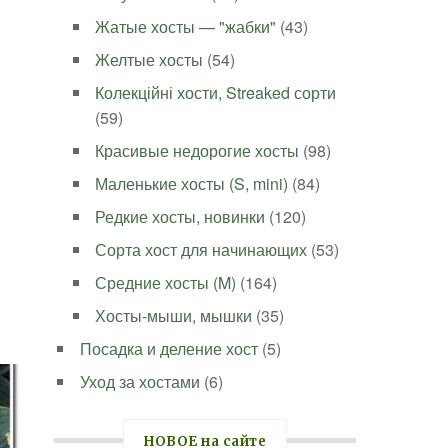
Жатые хосты — "жабки"
(43)
Желтые хосты
(54)
Колекційні хости, Streaked сорти
(59)
Красивые недорогие хосты
(98)
Маленькие хосты (S, mini)
(84)
Редкие хосты, новинки
(120)
Сорта хост для начинающих
(53)
Средние хосты (M)
(164)
Хосты-мыши, мышки
(35)
Посадка и деление хост
(5)
Уход за хостами
(6)
НОВОЕ на сайте