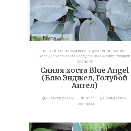
ГОЛУБЫЕ ХОСТЫ
,
КРАСИВЫЕ НЕДОРОГИЕ ХОСТЫ
,
МОЯ
КОЛЕКЦІЯ ХОСТ
,
СОРТА ХОСТ ДЛЯ НАЧИНАЮЩИХ
,
СРЕДНИЕ
ХОСТЫ (M)
Синяя хоста Blue Angel
(Блю Энджел, Голубой
Ангел)
26 сентября 2020
5177
Комментарии
отключены