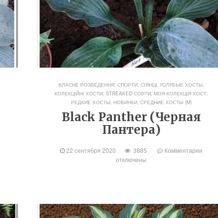
ВЛАСНЕ РОЗВЕДЕННЯ: СПОРТИ, СІЯНЦІ
,
ГОЛУБЫЕ ХОСТЫ
,
КОЛЕКЦІЙНІ ХОСТИ, STREAKED СОРТИ
,
МОЯ КОЛЕКЦІЯ ХОСТ
,
РЕДКИЕ ХОСТЫ, НОВИНКИ
,
СРЕДНИЕ ХОСТЫ (M)
Black Panther (Черная
Пантера)
22 сентября 2020
3885
Комментарии
отключены