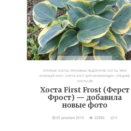
ГОЛУБЫЕ ХОСТЫ
,
КРАСИВЫЕ НЕДОРОГИЕ ХОСТЫ
,
МОЯ
КОЛЕКЦІЯ ХОСТ
,
СОРТА ХОСТ ДЛЯ НАЧИНАЮЩИХ
,
СРЕДНИЕ
ХОСТЫ (M)
Хоста First Frost (Ферст
Фрост) — добавила
новые фото
20 декабря 2019
22582
0