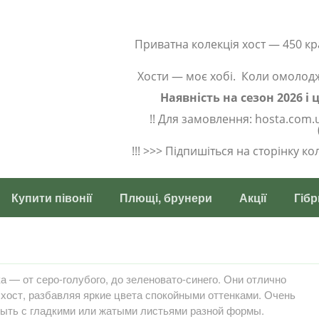
Приватна колекція хост — 450 кр
Хости — моє хобі. Коли омолод
Наявність на сезон 2026 і
!! Для замовлення: hosta.com.
!!! >>> Підпишіться на сторінку к
Купити півонії
Плющі, брунери
Акції
Гібр
а — от серо-голубого, до зеленовато-синего. Они отлично
хост, разбавляя яркие цвета спокойными оттенками. Очень
быть с гладкими или жатыми листьями разной формы.