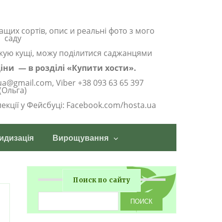
ащих сортів, опис и реальні фото з мого
саду
жую кущі, можу поділитися саджанцями
 ціни — в розділі «Купити хости».
ua@gmail.com, Viber +38 093 63 65 397
(Ольга)
олекції у Фейсбуці: Facebook.com/hosta.ua
идизація
Вирощування
Поиск по сайту