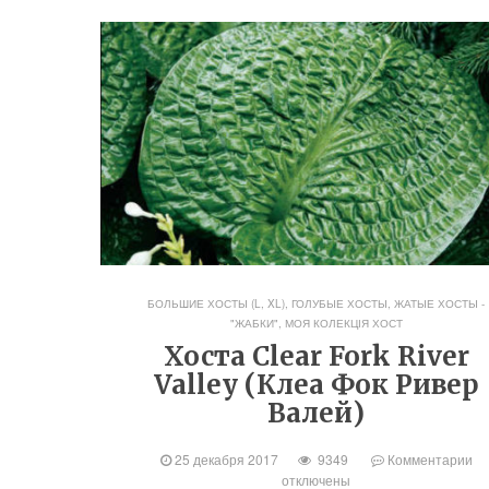
БОЛЬШИЕ ХОСТЫ (L, XL)
,
ГОЛУБЫЕ ХОСТЫ
,
ЖАТЫЕ ХОСТЫ -
"ЖАБКИ"
,
МОЯ КОЛЕКЦІЯ ХОСТ
Хоста Clear Fork River
Valley (Клеа Фок Ривер
Валей)
25 декабря 2017
9349
Комментарии
отключены