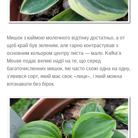
Мишок з каймою молочного відтінку достатньо, а от
щоб край був зеленим, але гарно контрастував з
основним кольором центру листа — мало. Kafka’s
Mouse подає великі надії на те, що серед
багаточисленних мишок, які часто схожі одна на одну,
з’явився сорт, який має своє «лице», і який можна
впізнавати без бірок.