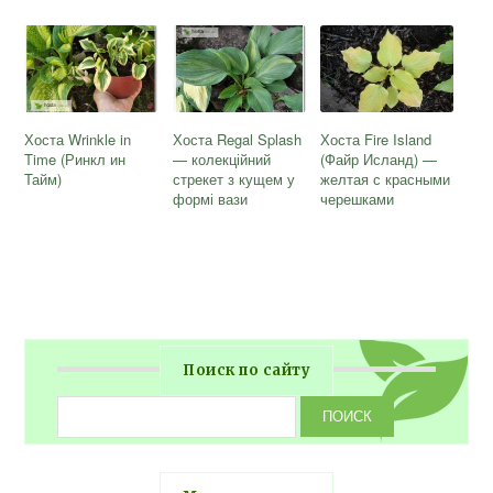
Хоста Wrinkle in
Хоста Regal Splash
Хоста Fire Island
Time (Ринкл ин
— колекційний
(Файр Исланд) —
Тайм)
стрекет з кущем у
желтая с красными
формі вази
черешками
Поиск по сайту