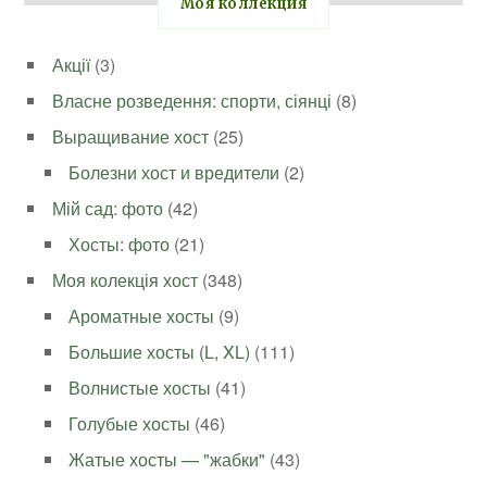
Моя коллекция
Акції
(3)
Власне розведення: спорти, сіянці
(8)
Выращивание хост
(25)
Болезни хост и вредители
(2)
Мій сад: фото
(42)
Хосты: фото
(21)
Моя колекція хост
(348)
Ароматные хосты
(9)
Большие хосты (L, XL)
(111)
Волнистые хосты
(41)
Голубые хосты
(46)
Жатые хосты — "жабки"
(43)