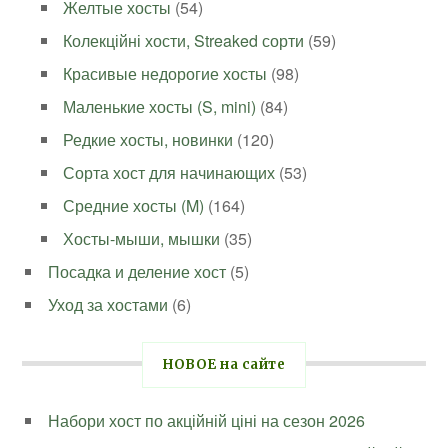
Желтые хосты
(54)
Колекційні хости, Streaked сорти
(59)
Красивые недорогие хосты
(98)
Маленькие хосты (S, mini)
(84)
Редкие хосты, новинки
(120)
Сорта хост для начинающих
(53)
Средние хосты (M)
(164)
Хосты-мыши, мышки
(35)
Посадка и деление хост
(5)
Уход за хостами
(6)
НОВОЕ на сайте
Набори хост по акційній ціні на сезон 2026