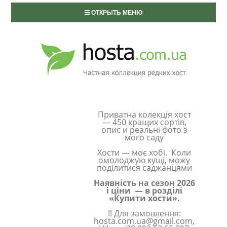
ОТКРЫТЬ МЕНЮ
Приватна колекція хост
— 450 кращих сортів,
опис и реальні фото з
мого саду
Хости — моє хобі. Коли
омолоджую кущі, можу
поділитися саджанцями
Наявність на сезон 2026
і ціни — в розділі
«Купити хости».
!! Для замовлення:
hosta.com.ua@gmail.com,