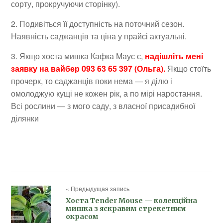
сорту, прокручуючи сторінку).
2. Подивіться її доступність на поточний сезон.
Наявність саджанців та ціна у прайсі актуальні.
3. Якщо хоста мишка Кафка Маус є,
надішліть мені
заявку на вайбер 093 63 65 397 (Ольга).
Якщо стоїть
прочерк, то саджанців поки нема — я ділю і
омолоджую кущі не кожен рік, а по мірі наростання.
Всі рослини — з мого саду, з власної присадибної
ділянки
« Предыдущая запись
Хоста Tender Mouse — колекційна
мишка з яскравим стрекетним
окрасом