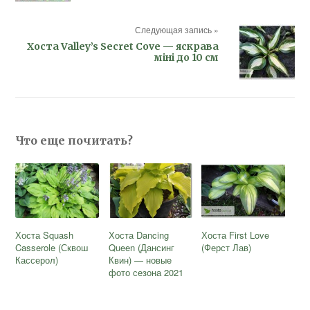
Следующая запись »
Хоста Valley’s Secret Cove — яскрава
міні до 10 см
Что еще почитать?
Хоста Squash
Хоста Dancing
Хоста First Love
Casserole (Сквош
Queen (Дансинг
(Ферст Лав)
Кассерол)
Квин) — новые
фото сезона 2021