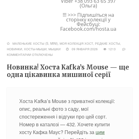
Viber +38 093 63 65 397
(Ольга)
!!! >>> Підпишіться на
сторінку колекції у
Фейсбуці:
Facebook.com/hosta.ua
МАЛЕНЬКИЕ ХОСТЫ (S, MINI)
,
МОЯ КОЛЕКЦІЯ ХОСТ
,
РЕДКИЕ ХОСТЫ,
НОВИНКИ
,
ХОСТЫ-МЫШИ, МЫШКИ
09 ЯНВАРЯ 2026
1213
КОММЕНТАРИИ
ОТКЛЮЧЕНЫ
Новинка! Хоста Kafka’s Mouse — ще
одна цікавинка мишиної серії
Хоста Kafka’s Mouse з приватної колекції:
опис, реальні фото з саду, мої
спостереження і відгуки про цей сорт.
Номер в каталозі — 432. Хочете купити
хосту Кафка Маус? Перейдіть за
цим