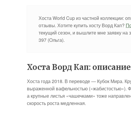
Хоста World Cup из частной коллекции: о
отзывы. Хотите купить хосту Ворд Кап?
По
текущий сезон, и вышлите мне заявку на 
397 (Ольга).
Хоста Ворд Кап: описание
Хоста года 2018.
В переводе — Кубок Мира. Кр
выраженной вафельностью («жабистостью»). Ф
а крупные листья «чашечками» тоже направлены
скорость роста медленная.