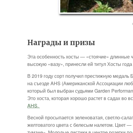
Награды и призы
Эта особенность хосты — «стоячие» длинные 
высокую «вазу», принесли ей титул Хосты года
В 2019 году сорт получил престижную медаль Б
на съезде AHS (Американской Ассоциации люби
который был выбран судьями Garden Performanc
Это хоста, которая хорошо растет в садах во в
AHS.
Весной просыпается зеленоватая, светло-сала
желтоватого цвета с белесым налетом. Цвет — 
тумане». Молодые листики в центре розетки п