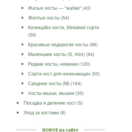
Жатые хосты — "жабки"
(43)
Желтые хосты
(54)
Колекційні хости, Streaked сорти
(59)
Красивые недорогие хосты
(98)
Маленькие хосты (S, mini)
(84)
Редкие хосты, новинки
(120)
Сорта хост для начинающих
(53)
Средние хосты (M)
(164)
Хосты-мыши, мышки
(35)
Посадка и деление хост
(5)
Уход за хостами
(6)
НОВОЕ на сайте