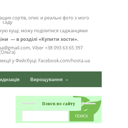
ащих сортів, опис и реальні фото з мого
саду
жую кущі, можу поділитися саджанцями
 ціни — в розділі «Купити хости».
ua@gmail.com, Viber +38 093 63 65 397
(Ольга)
олекції у Фейсбуці: Facebook.com/hosta.ua
идизація
Вирощування
Поиск по сайту