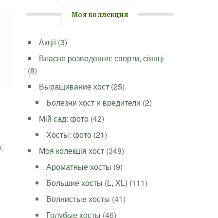
Моя коллекция
Акції
(3)
Власне розведення: спорти, сіянці
(8)
Выращивание хост
(25)
Болезни хост и вредители
(2)
Мій сад: фото
(42)
Хосты: фото
(21)
,
Моя колекція хост
(348)
Ароматные хосты
(9)
Большие хосты (L, XL)
(111)
Волнистые хосты
(41)
Голубые хосты
(46)