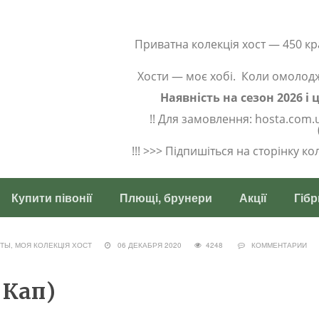
Приватна колекція хост — 450 кр
Хости — моє хобі. Коли омолод
Наявність на сезон 2026 і
!! Для замовлення: hosta.com.
!!! >>> Підпишіться на сторінку к
Купити півонії
Плющі, брунери
Акції
Гібр
СТЫ
,
МОЯ КОЛЕКЦІЯ ХОСТ
06 ДЕКАБРЯ 2020
4248
КОММЕНТАРИИ
 Кап)