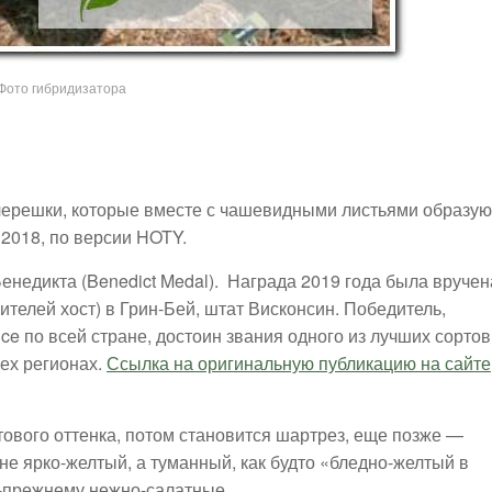
Фото гибридизатора
черешки, которые вместе с чашевидными листьями образую
 2018, по версии HOTY.
енедикта (Benedict Medal). Награда 2019 года была вручен
телей хост) в Грин-Бей, штат Висконсин. Победитель,
e по всей стране, достоин звания одного из лучших сортов
сех регионах.
Ссылка на оригинальную публикацию на сайте
тового оттенка, потом становится шартрез, еще позже —
не ярко-желтый, а туманный, как будто «бледно-желтый в
о-прежнему нежно-салатные.