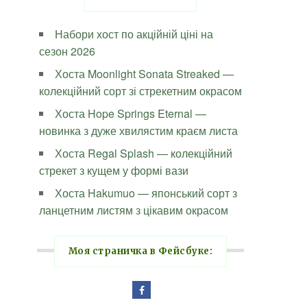
Набори хост по акційній ціні на
сезон 2026
Хоста Moonlight Sonata Streaked —
колекційний сорт зі стрекетним окрасом
Хоста Hope Springs Eternal —
новинка з дуже хвилястим краєм листа
Хоста Regal Splash — колекційний
стрекет з кущем у формі вази
Хоста Hakumuo — японський сорт з
ланцетним листям з цікавим окрасом
Моя страничка в Фейсбуке: