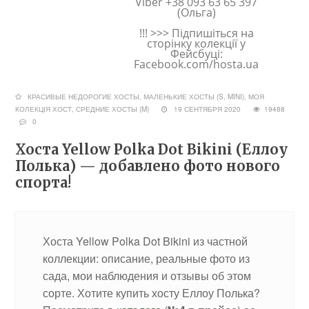
Viber +38 093 63 65 397
(Ольга)
!!! >>> Підпишіться на
сторінку колекції у
Фейсбуці:
Facebook.com/hosta.ua
КРАСИВЫЕ НЕДОРОГИЕ ХОСТЫ
,
МАЛЕНЬКИЕ ХОСТЫ (S, MINI)
,
МОЯ
КОЛЕКЦІЯ ХОСТ
,
СРЕДНИЕ ХОСТЫ (M)
19 СЕНТЯБРЯ 2020
19488
0
Хоста Yellow Polka Dot Bikini (Еллоу
Полька) — добавлено фото нового
спорта!
Хоста Yellow Polka Dot Bikini из частной
коллекции: описание, реальные фото из
сада, мои наблюдения и отзывы об этом
сорте. Хотите купить хосту Еллоу Полька?