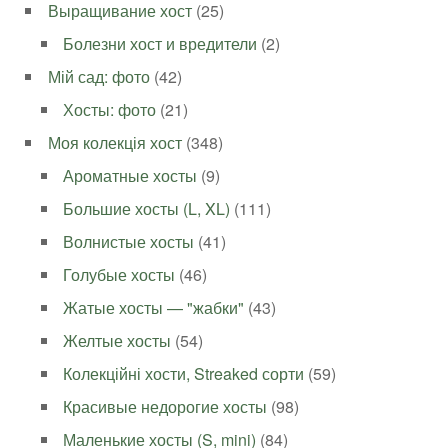
Выращивание хост
(25)
Болезни хост и вредители
(2)
Мій сад: фото
(42)
Хосты: фото
(21)
Моя колекція хост
(348)
Ароматные хосты
(9)
Большие хосты (L, XL)
(111)
Волнистые хосты
(41)
Голубые хосты
(46)
Жатые хосты — "жабки"
(43)
Желтые хосты
(54)
Колекційні хости, Streaked сорти
(59)
Красивые недорогие хосты
(98)
Маленькие хосты (S, mini)
(84)