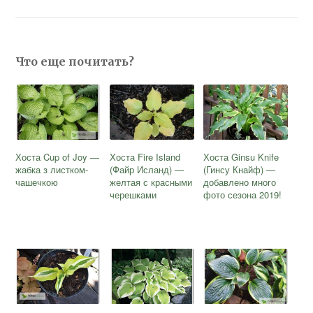
Что еще почитать?
Хоста Cup of Joy —
Хоста Fire Island
Хоста Ginsu Knife
жабка з листком-
(Файр Исланд) —
(Гинсу Кнайф) —
чашечкою
желтая с красными
добавлено много
черешками
фото сезона 2019!