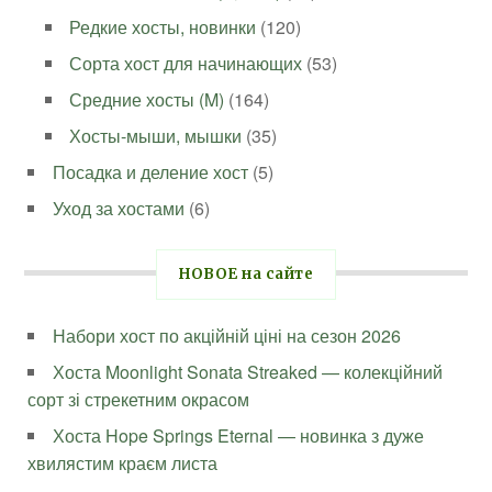
Редкие хосты, новинки
(120)
Сорта хост для начинающих
(53)
Средние хосты (M)
(164)
Хосты-мыши, мышки
(35)
Посадка и деление хост
(5)
Уход за хостами
(6)
НОВОЕ на сайте
Набори хост по акційній ціні на сезон 2026
Хоста Moonlight Sonata Streaked — колекційний
сорт зі стрекетним окрасом
Хоста Hope Springs Eternal — новинка з дуже
хвилястим краєм листа