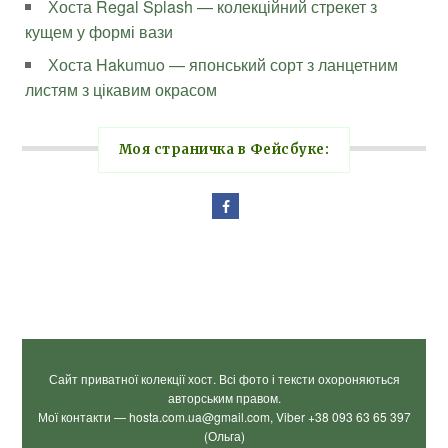
Хоста Regal Splash — колекційний стрекет з
кущем у формі вази
Хоста Hakumuo — японський сорт з ланцетним
листям з цікавим окрасом
Моя страничка в Фейсбуке:
Сайт приватної колекції хост. Всі фото і тексти охороняються
авторським правом.
Мої контакти — hosta.com.ua@gmail.com, Viber +38 093 63 65 397
(Ольга)