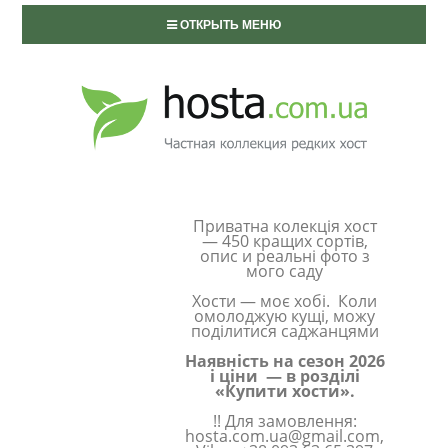
ОТКРЫТЬ МЕНЮ
Приватна колекція хост
— 450 кращих сортів,
опис и реальні фото з
мого саду
Хости — моє хобі. Коли
омолоджую кущі, можу
поділитися саджанцями
Наявність на сезон 2026
і ціни — в розділі
«Купити хости».
!! Для замовлення:
hosta.com.ua@gmail.com,