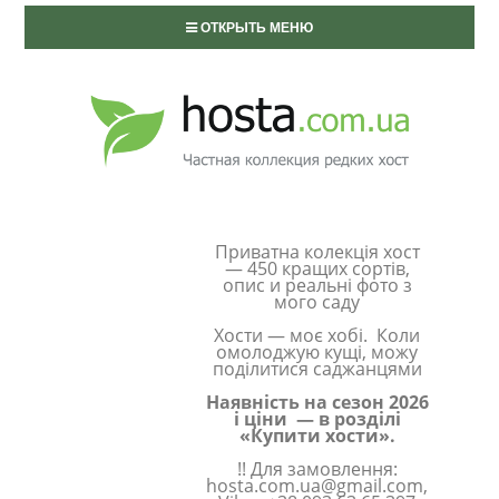
ОТКРЫТЬ МЕНЮ
Приватна колекція хост
— 450 кращих сортів,
опис и реальні фото з
мого саду
Хости — моє хобі. Коли
омолоджую кущі, можу
поділитися саджанцями
Наявність на сезон 2026
і ціни — в розділі
«Купити хости».
!! Для замовлення:
hosta.com.ua@gmail.com,