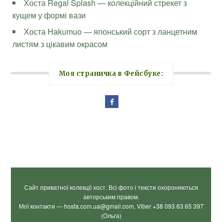
Хоста Regal Splash — колекційний стрекет з
кущем у формі вази
Хоста Hakumuo — японський сорт з ланцетним
листям з цікавим окрасом
Моя страничка в Фейсбуке:
Сайт приватної колекції хост. Всі фото і тексти охороняються
авторським правом.
Мої контакти — hosta.com.ua@gmail.com, Viber +38 093 63 65 397
(Ольга)