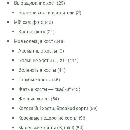
Выращивание хост
(25)
Болезни хост и вредители
(2)
Мій сад: фото
(42)
Хосты: фото
(21)
Моя колекція хост
(348)
Ароматные хосты
(9)
Большие хосты (L, XL)
(111)
Волнистые хосты
(41)
Голубые хосты
(46)
Жатые хосты — "жабки"
(43)
Желтые хосты
(54)
Колекційні хости, Streaked сорти
(59)
Красивые недорогие хосты
(98)
Маленькие хосты (S, mini)
(84)