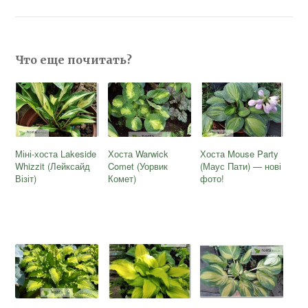
Что еще почитать?
Міні-хоста Lakeside
Хоста Warwick
Хоста Mouse Party
Whizzit (Лейксайд
Comet (Уорвик
(Маус Пати) — нові
Візіт)
Комет)
фото!