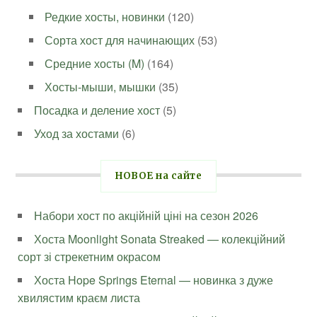
Редкие хосты, новинки
(120)
Сорта хост для начинающих
(53)
Средние хосты (M)
(164)
Хосты-мыши, мышки
(35)
Посадка и деление хост
(5)
Уход за хостами
(6)
НОВОЕ на сайте
Набори хост по акційній ціні на сезон 2026
Хоста Moonlight Sonata Streaked — колекційний
сорт зі стрекетним окрасом
Хоста Hope Springs Eternal — новинка з дуже
хвилястим краєм листа