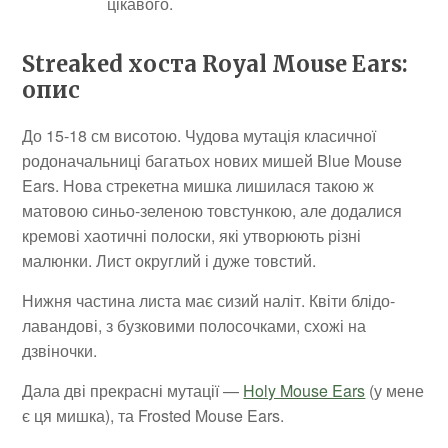
цікавого.
Streaked хоста Royal Mouse Ears:
опис
До 15-18 см висотою. Чудова мутація класичної
родоначальниці багатьох нових мишей Blue Mouse
Ears. Нова стрекетна мишка лишилася такою ж
матовою синьо-зеленою товстункою, але додалися
кремові хаотичні полоски, які утворюють різні
малюнки. Лист округлий і дуже товстий.
Нижня частина листа має сизий наліт. Квіти блідо-
лавандові, з бузковими полосочками, схожі на
дзвіночки.
Дала дві прекрасні мутації —
Holy Mouse Ears
(у мене
є ця мишка), та Frosted Mouse Ears.