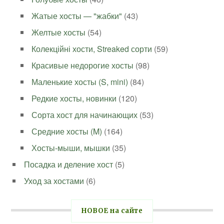
Жатые хосты — "жабки"
(43)
Желтые хосты
(54)
Колекційні хости, Streaked сорти
(59)
Красивые недорогие хосты
(98)
Маленькие хосты (S, mini)
(84)
Редкие хосты, новинки
(120)
Сорта хост для начинающих
(53)
Средние хосты (M)
(164)
Хосты-мыши, мышки
(35)
Посадка и деление хост
(5)
Уход за хостами
(6)
НОВОЕ на сайте