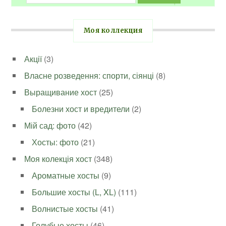
Моя коллекция
Акції
(3)
Власне розведення: спорти, сіянці
(8)
Выращивание хост
(25)
Болезни хост и вредители
(2)
Мій сад: фото
(42)
Хосты: фото
(21)
Моя колекція хост
(348)
Ароматные хосты
(9)
Большие хосты (L, XL)
(111)
Волнистые хосты
(41)
Голубые хосты
(46)