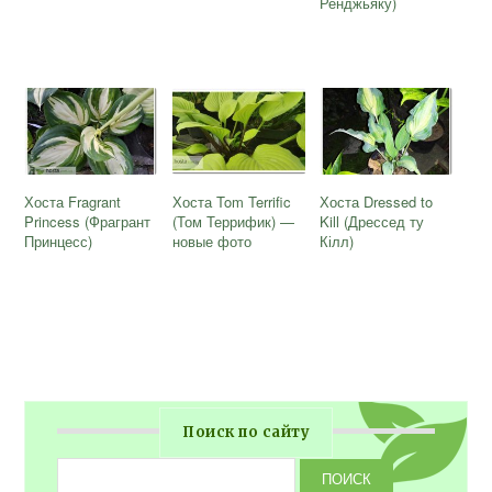
Ренджьяку)
Хоста Fragrant
Хоста Tom Terrific
Хоста Dressed to
Princess (Фрагрант
(Том Террифик) —
Kill (Дрессед ту
Принцесс)
новые фото
Кілл)
Поиск по сайту