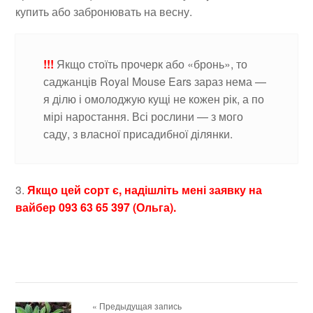
купить або забронювать на весну.
!!!
Якщо стоїть прочерк або «бронь», то
саджанців Royal Mouse Ears зараз нема —
я ділю і омолоджую кущі не кожен рік, а по
мірі наростання. Всі рослини — з мого
саду, з власної присадибної ділянки.
3.
Якщо цей сорт є, надішліть мені заявку на
вайбер 093 63 65 397 (Ольга).
« Предыдущая запись