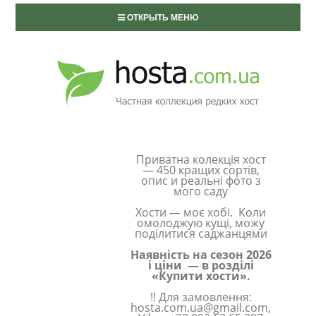
ОТКРЫТЬ МЕНЮ
Приватна колекція хост
— 450 кращих сортів,
опис и реальні фото з
мого саду
Хости — моє хобі. Коли
омолоджую кущі, можу
поділитися саджанцями
Наявність на сезон 2026
і ціни — в розділі
«Купити хости».
!! Для замовлення:
hosta.com.ua@gmail.com,