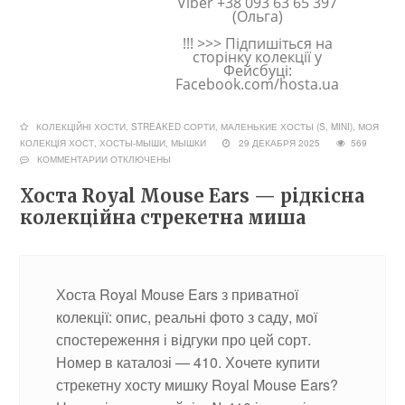
Viber +38 093 63 65 397
(Ольга)
!!! >>> Підпишіться на
сторінку колекції у
Фейсбуці:
Facebook.com/hosta.ua
КОЛЕКЦІЙНІ ХОСТИ, STREAKED СОРТИ
,
МАЛЕНЬКИЕ ХОСТЫ (S, MINI)
,
МОЯ
КОЛЕКЦІЯ ХОСТ
,
ХОСТЫ-МЫШИ, МЫШКИ
29 ДЕКАБРЯ 2025
569
КОММЕНТАРИИ
ОТКЛЮЧЕНЫ
Хоста Royal Mouse Ears — рідкісна
колекційна стрекетна миша
Хоста Royal Mouse Ears з приватної
колекції: опис, реальні фото з саду, мої
спостереження і відгуки про цей сорт.
Номер в каталозі — 410. Хочете купити
стрекетну хосту мишку Royal Mouse Ears?