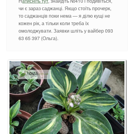
Н
атисніть тут
, знайдіть №410 і подивіться,
чи є зараз саджанці. Якщо стоїть прочерк,
то саджанців поки нема — я ділю кущі не
кожен рік, а тільки коли треба їх
омолоджувати. Заявки шліть у вайбер 093
63 65 397 (Ольга).