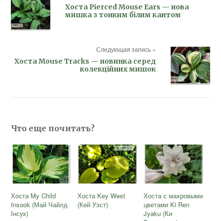
Хоста Pierced Mouse Ears — нова
мишка з тонким білим кантом
Следующая запись »
Хоста Mouse Tracks — новинка серед
колекційних мишок
Что еще почитать?
Хоста My Child
Хоста Key West
Хоста с махровыми
Insook (Май Чайлд
(Кей Уэст)
цветами Ki Ren
Інсук)
Jyaku (Ки