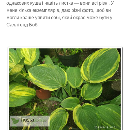
однакових куща і навіть листка — вони всі різні. У
мене кілька екземплярів, даю різні фото, щоб ви
могли краще уявити собі, який окрас може бути у
Саллі енд Боб.