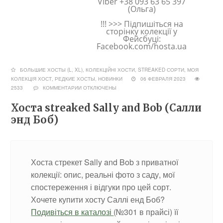
Viber +38 093 63 65 397
(Ольга)
!!! >>> Підпишіться на
сторінку колекції у
Фейсбуці:
Facebook.com/hosta.ua
БОЛЬШИЕ ХОСТЫ (L, XL)
,
КОЛЕКЦІЙНІ ХОСТИ, STREAKED СОРТИ
,
МОЯ
КОЛЕКЦІЯ ХОСТ
,
РЕДКИЕ ХОСТЫ, НОВИНКИ
06 ФЕВРАЛЯ 2023
2533
КОММЕНТАРИИ
ОТКЛЮЧЕНЫ
Хоста streaked Sally and Bob (Салли
энд Боб)
Хоста стрекет Sally and Bob з приватної
колекції: опис, реальні фото з саду, мої
спостереження і відгуки про цей сорт.
Хочете купити хосту Саллі енд Боб?
Подивіться в каталозі
(№301 в прайсі) її