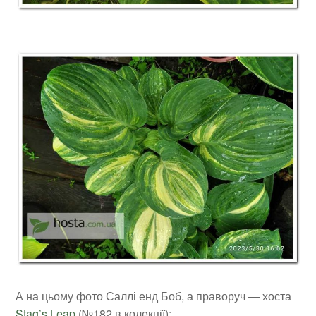
А на цьому фото Саллі енд Боб, а праворуч — хоста
Stag’s Leap
(№182 в колекції):