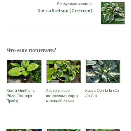
Следующая запись »
Хоста Stetson (Стетсон)
Что еще почитать?
Хоста Gunther`s
Хосты mouse —
Хоста Ooh la la (Ох
Prize (Гюнтерз
интересные сорта
Ла Ла)
Прайз)
мышиной серии