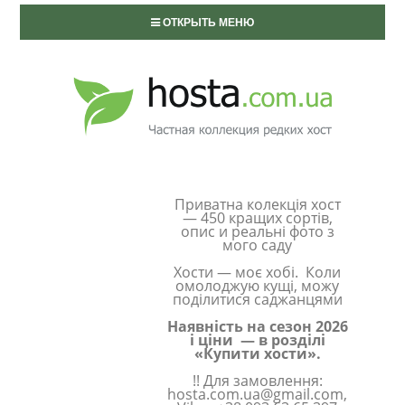
ОТКРЫТЬ МЕНЮ
Приватна колекція хост
— 450 кращих сортів,
опис и реальні фото з
мого саду
Хости — моє хобі. Коли
омолоджую кущі, можу
поділитися саджанцями
Наявність на сезон 2026
і ціни — в розділі
«Купити хости».
!! Для замовлення:
hosta.com.ua@gmail.com,