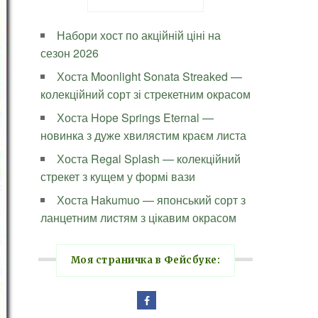
Набори хост по акційній ціні на
сезон 2026
Хоста Moonlight Sonata Streaked —
колекційний сорт зі стрекетним окрасом
Хоста Hope Springs Eternal —
новинка з дуже хвилястим краєм листа
Хоста Regal Splash — колекційний
стрекет з кущем у формі вази
Хоста Hakumuo — японський сорт з
ланцетним листям з цікавим окрасом
Моя страничка в Фейсбуке: