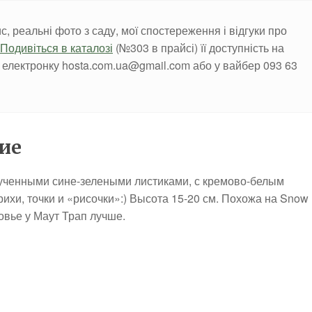
с, реальні фото з саду, мої спостереження і відгуки про
Подивіться в каталозі
(№303 в прайсі) її доступність на
на електронку hosta.com.ua@gmail.com або у вайбер 093 63
ние
рученными сине-зелеными листиками, с кремово-белым
ихи, точки и «рисочки»:) Высота 15-20 см. Похожа на Snow
овье у Маут Трап лучше.