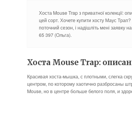
Хоста Mouse Trap з приватної колекції: опи
цей сорт. Хочете купити хосту Маус Трап?
поточний сезон, і надішліть мені заявку 
65 397 (Ольга).
Хоста Mouse Trap: описа
Красивая хоста-мышка, с плотными, слегка ск
центром, по которому хаотично разбросаны штр
Mouse, но в центре больше белого поля, и здор