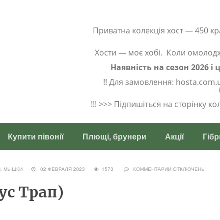
Приватна колекція хост — 450 кр
Хости — моє хобі. Коли омолод
Наявність на сезон 2026 і
!! Для замовлення: hosta.com.
!!! >>> Підпишіться на сторінку к
Купити півонії
Плющі, брунери
Акції
Гібр
, МЫШКИ
02 ФЕВРАЛЯ 2023
1573
КОММЕНТАРИИ
ОТКЛЮЧЕНЫ
ус Трап)