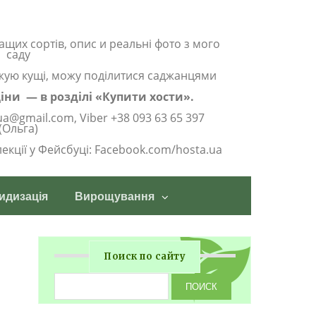
ащих сортів, опис и реальні фото з мого
саду
жую кущі, можу поділитися саджанцями
 ціни — в розділі «Купити хости».
ua@gmail.com, Viber +38 093 63 65 397
(Ольга)
олекції у Фейсбуці: Facebook.com/hosta.ua
идизація
Вирощування
Поиск по сайту