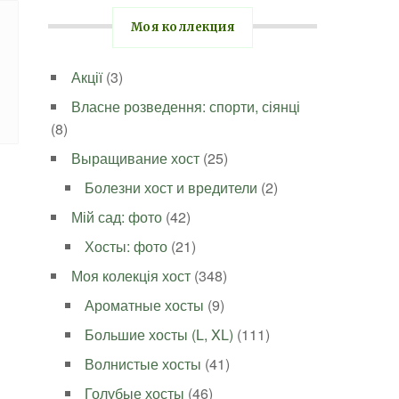
Моя коллекция
Акції
(3)
Власне розведення: спорти, сіянці
(8)
Выращивание хост
(25)
Болезни хост и вредители
(2)
Мій сад: фото
(42)
Хосты: фото
(21)
Моя колекція хост
(348)
Ароматные хосты
(9)
Большие хосты (L, XL)
(111)
Волнистые хосты
(41)
Голубые хосты
(46)