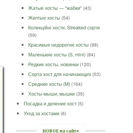
Жатые хосты — "жабки"
(43)
Желтые хосты
(54)
Колекційні хости, Streaked сорти
(59)
Красивые недорогие хосты
(98)
Маленькие хосты (S, mini)
(84)
Редкие хосты, новинки
(120)
Сорта хост для начинающих
(53)
Средние хосты (M)
(164)
Хосты-мыши, мышки
(35)
Посадка и деление хост
(5)
Уход за хостами
(6)
НОВОЕ на сайте