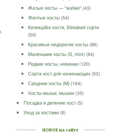
Жатые хосты — "жабки"
(43)
Желтые хосты
(54)
Колекційні хости, Streaked сорти
.
(59)
Красивые недорогие хосты
(98)
Маленькие хосты (S, mini)
(84)
Редкие хосты, новинки
(120)
Сорта хост для начинающих
(53)
Средние хосты (M)
(164)
Хосты-мыши, мышки
(35)
Посадка и деление хост
(5)
Уход за хостами
(6)
НОВОЕ на сайте