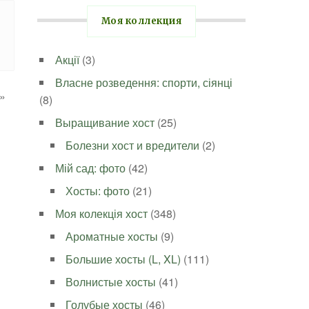
Моя коллекция
Акції
(3)
Власне розведення: спорти, сіянці
»
(8)
Выращивание хост
(25)
Болезни хост и вредители
(2)
Мій сад: фото
(42)
Хосты: фото
(21)
Моя колекція хост
(348)
Ароматные хосты
(9)
Большие хосты (L, XL)
(111)
Волнистые хосты
(41)
Голубые хосты
(46)