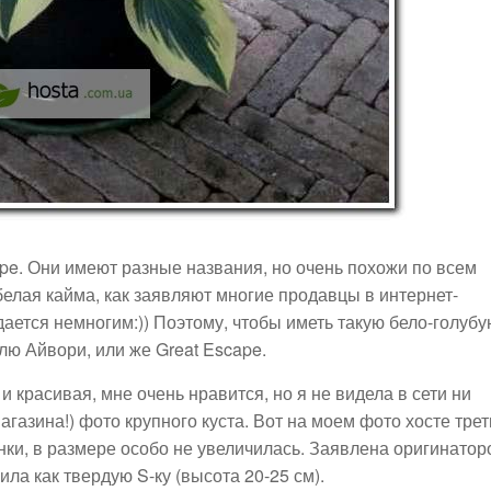
ape. Они имеют разные названия, но очень похожи по всем
елая кайма, как заявляют многие продавцы в интернет-
дается немногим:)) Поэтому, чтобы иметь такую бело-голуб
лю Айвори, или же Great Escape.
 красивая, мне очень нравится, но я не видела в сети ни
агазина!) фото крупного куста. Вот на моем фото хосте тре
нки, в размере особо не увеличилась. Заявлена оригинатор
чила как твердую S-ку (высота 20-25 см).