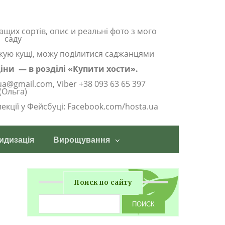
ащих сортів, опис и реальні фото з мого
саду
жую кущі, можу поділитися саджанцями
 ціни — в розділі «Купити хости».
ua@gmail.com, Viber +38 093 63 65 397
(Ольга)
олекції у Фейсбуці: Facebook.com/hosta.ua
идизація
Вирощування
Поиск по сайту