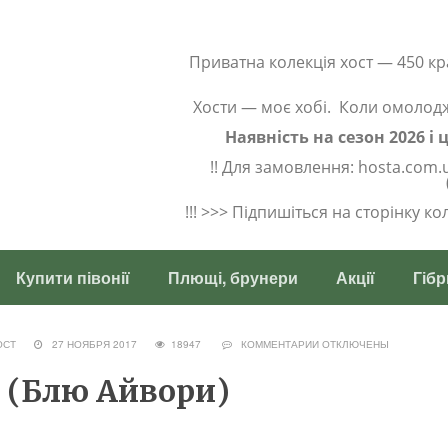
Приватна колекція хост — 450 кр
Хости — моє хобі. Коли омолод
Наявність на сезон 2026 і
!! Для замовлення: hosta.com.
!!! >>> Підпишіться на сторінку к
Купити півонії
Плющі, брунери
Акції
Гібр
ОСТ
27 НОЯБРЯ 2017
18947
КОММЕНТАРИИ
ОТКЛЮЧЕНЫ
y (Блю Айвори)