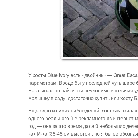
У хосты Blue Ivory есть «двойник» — Great Esc
параметрам. Вроде бы у последней чуть шире б
магазинах, но найти эти неуловимые отличия у
малышку в саду, достаточно купить или хосту Б
Еще одно из моих наблюдений: хосточка милая и
одного реального (не рекламного из интернет-м
год — она за это время дала 3 небольших деле
как М-ка (35-45 см высотой), но я бы ее обозна