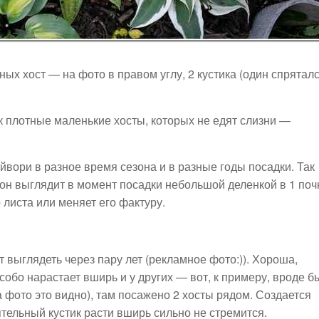
ых хост — на фото в правом углу, 2 кустика (один спрятал
к плотные маленькие хосты, которых не едят слизни —
йвори в разное время сезона и в разные годы посадки. Так
он выглядит в момент посадки небольшой деленкой в 1 почк
 листа или меняет его фактуру.
дет выглядеть через пару лет (рекламное фото:)). Хороша,
собо нарастает вширь и у других — вот, к примеру, вроде б
а фото это видно), там посажено 2 хосты рядом. Создается
ятельный кустик расти вширь сильно не стремится.