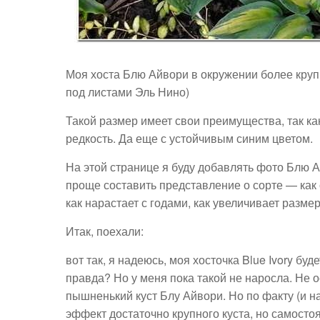
Моя хоста Блю Айвори в окружении более крупн
под листами Эль Нино)
Такой размер имеет свои преимущества, так ка
редкость. Да еще с устойчивым синим цветом.
На этой странице я буду добавлять фото Блю А
проще составить представление о сорте — как 
как нарастает с годами, как увеличивает размер
Итак, поехали:
вот так, я надеюсь, моя хосточка Blue Ivory бу
правда? Но у меня пока такой не наросла. Не о
пышненький куст Блу Айвори. Но по факту (и н
эффект достаточно крупного куста, но самосто