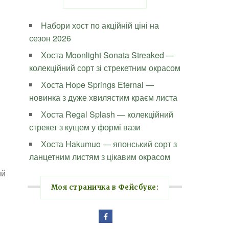
Набори хост по акційній ціні на
сезон 2026
Хоста Moonlight Sonata Streaked —
колекційний сорт зі стрекетним окрасом
Хоста Hope Springs Eternal —
новинка з дуже хвилястим краєм листа
Хоста Regal Splash — колекційний
стрекет з кущем у формі вази
Хоста Hakumuo — японський сорт з
ланцетним листям з цікавим окрасом
ий
Моя страничка в Фейсбуке: