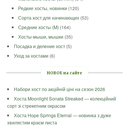
Редкие хосты, новинки
(120)
Сорта хост для начинающих
(53)
Средние хосты (M)
(164)
Хосты-мыши, мышки
(35)
Посадка и деление хост
(5)
Уход за хостами
(6)
НОВОЕ на сайте
Набори хост по акційній ціні на сезон 2026
Хоста Moonlight Sonata Streaked — колекційний
сорт зі стрекетним окрасом
Хоста Hope Springs Eternal — новинка з дуже
хвилястим краєм листа