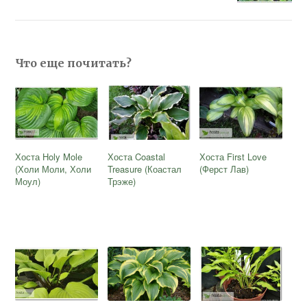
Что еще почитать?
Хоста Holy Mole
Хоста Coastal
Хоста First Love
(Холи Моли, Холи
Treasure (Коастал
(Ферст Лав)
Моул)
Трэже)