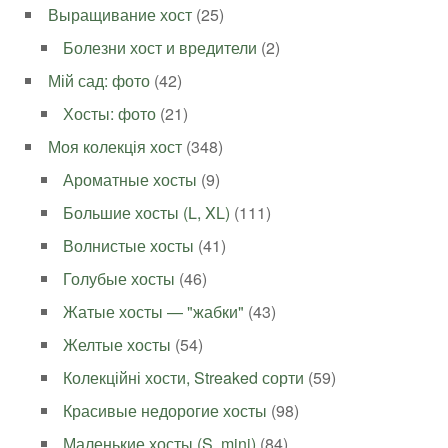
Выращивание хост
(25)
Болезни хост и вредители
(2)
Мій сад: фото
(42)
Хосты: фото
(21)
Моя колекція хост
(348)
Ароматные хосты
(9)
Большие хосты (L, XL)
(111)
Волнистые хосты
(41)
Голубые хосты
(46)
Жатые хосты — "жабки"
(43)
Желтые хосты
(54)
Колекційні хости, Streaked сорти
(59)
Красивые недорогие хосты
(98)
Маленькие хосты (S, mini)
(84)