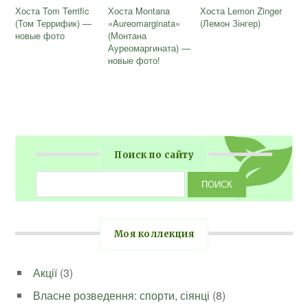
Хоста Tom Terrific
Хоста Montana
Хоста Lemon Zinger
(Том Террифик) —
«Aureomarginata»
(Лемон Зінгер)
новые фото
(Монтана
Ауреомаргината) —
новые фото!
Поиск по сайту
Моя коллекция
Акції
(3)
Власне розведення: спорти, сіянці
(8)