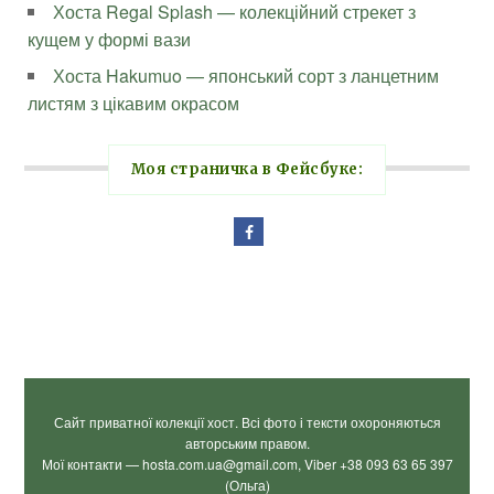
Хоста Regal Splash — колекційний стрекет з
кущем у формі вази
Хоста Hakumuo — японський сорт з ланцетним
листям з цікавим окрасом
Моя страничка в Фейсбуке:
Сайт приватної колекції хост. Всі фото і тексти охороняються
авторським правом.
Мої контакти — hosta.com.ua@gmail.com, Viber +38 093 63 65 397
(Ольга)