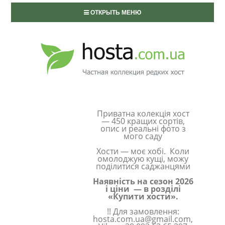
ОТКРЫТЬ МЕНЮ
Приватна колекція хост
— 450 кращих сортів,
опис и реальні фото з
мого саду
Хости — моє хобі. Коли
омолоджую кущі, можу
поділитися саджанцями
Наявність на сезон 2026
і ціни — в розділі
«Купити хости».
!! Для замовлення:
hosta.com.ua@gmail.com,