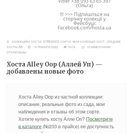
Viber +38 093 63 65 397
(Ольга)
!!! >>> Підпишіться на
сторінку колекції у
Фейсбуці:
Facebook.com/hosta.ua
КОЛЕКЦІЙНІ ХОСТИ, STREAKED СОРТИ
,
МОЯ КОЛЕКЦІЯ ХОСТ
,
СРЕДНИЕ
ХОСТЫ (M)
16 ЯНВАРЯ 2022
5416
КОММЕНТАРИИ
ОТКЛЮЧЕНЫ
Хоста Alley Oop (Аллей Уп) —
добавлены новые фото
Хоста Alley Oop из частной коллекции:
описание, реальные фото из сада, мои
наблюдения и отзывы об этом сорте.
Хотите купить хосту Алле Оп?
Посмотрите
в каталоге
(№233 в прайсе) ее доступность