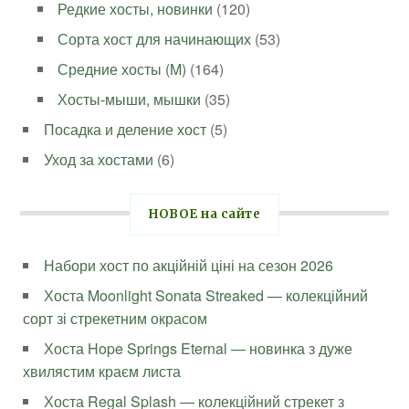
Редкие хосты, новинки
(120)
Сорта хост для начинающих
(53)
Средние хосты (M)
(164)
Хосты-мыши, мышки
(35)
Посадка и деление хост
(5)
Уход за хостами
(6)
НОВОЕ на сайте
Набори хост по акційній ціні на сезон 2026
Хоста Moonlight Sonata Streaked — колекційний
сорт зі стрекетним окрасом
Хоста Hope Springs Eternal — новинка з дуже
хвилястим краєм листа
Хоста Regal Splash — колекційний стрекет з