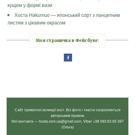
кущем у формі вази
Хоста Hakumuo — японський сорт з ланцетним
листям з цікавим окрасом
Моя страничка в Фейсбуке:
Сайт приватної колекції хост. Всі фото і тексти охороняються
авторським правом.
Мої контакти — hosta.com.ua@gmail.com, Viber +38 093 63 65 397
(Ольга)