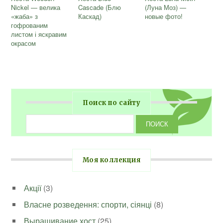
Nickel — велика
Cascade (Блю
(Луна Моз) —
«жаба» з
Каскад)
новые фото!
гофрованим
листом і яскравим
окрасом
Поиск по сайту
Моя коллекция
Акції
(3)
Власне розведення: спорти, сіянці
(8)
Выращивание хост
(25)