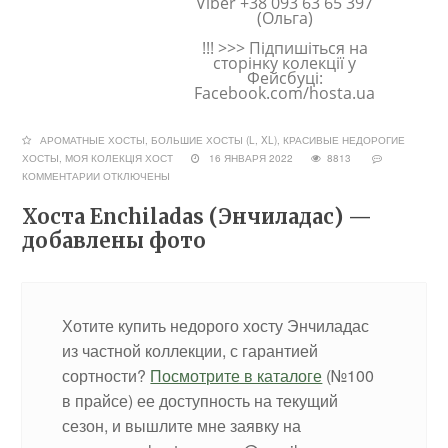
Viber +38 093 63 65 397
(Ольга)
!!! >>> Підпишіться на
сторінку колекції у
Фейсбуці:
Facebook.com/hosta.ua
АРОМАТНЫЕ ХОСТЫ
,
БОЛЬШИЕ ХОСТЫ (L, XL)
,
КРАСИВЫЕ НЕДОРОГИЕ
ХОСТЫ
,
МОЯ КОЛЕКЦІЯ ХОСТ
16 ЯНВАРЯ 2022
8813
КОММЕНТАРИИ
ОТКЛЮЧЕНЫ
Хоста Enchiladas (Энчиладас) —
добавлены фото
Хотите купить недорого хосту Энчиладас
из частной коллекции, с гарантией
сортности?
Посмотрите в каталоге
(№100
в прайсе) ее доступность на текущий
сезон, и вышлите мне заявку на