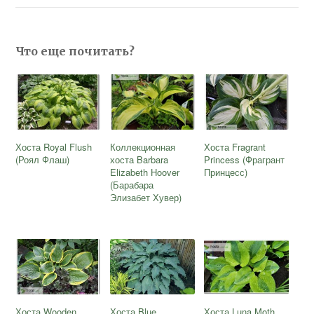
Что еще почитать?
Хоста Royal Flush
Коллекционная
Хоста Fragrant
(Роял Флаш)
хоста Barbara
Princess (Фрагрант
Elizabeth Hoover
Принцесс)
(Барабара
Элизабет Хувер)
Хоста Wooden
Хоста Blue
Хоста Luna Moth