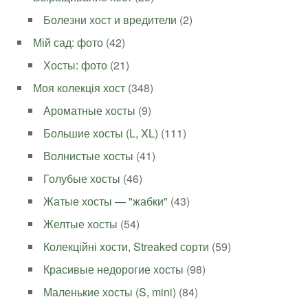
Болезни хост и вредители
(2)
Мій сад: фото
(42)
Хосты: фото
(21)
Моя колекція хост
(348)
Ароматные хосты
(9)
Большие хосты (L, XL)
(111)
Волнистые хосты
(41)
Голубые хосты
(46)
Жатые хосты — "жабки"
(43)
Желтые хосты
(54)
Колекційні хости, Streaked сорти
(59)
Красивые недорогие хосты
(98)
Маленькие хосты (S, mini)
(84)