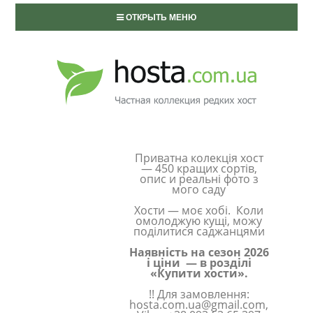
ОТКРЫТЬ МЕНЮ
Приватна колекція хост
— 450 кращих сортів,
опис и реальні фото з
мого саду
Хости — моє хобі. Коли
омолоджую кущі, можу
поділитися саджанцями
Наявність на сезон 2026
і ціни — в розділі
«Купити хости».
!! Для замовлення:
hosta.com.ua@gmail.com,