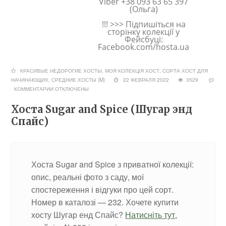
Viber +38 093 63 65 397
(Ольга)
!!! >>> Підпишіться на
сторінку колекції у
Фейсбуці:
Facebook.com/hosta.ua
КРАСИВЫЕ НЕДОРОГИЕ ХОСТЫ
,
МОЯ КОЛЕКЦІЯ ХОСТ
,
СОРТА ХОСТ ДЛЯ
НАЧИНАЮЩИХ
,
СРЕДНИЕ ХОСТЫ (M)
22 ФЕВРАЛЯ 2022
3529
КОММЕНТАРИИ
ОТКЛЮЧЕНЫ
Хоста Sugar and Spice (Шугар энд
Спайс)
Хоста Sugar and Spice з приватної колекції:
опис, реальні фото з саду, мої
спостереження і відгуки про цей сорт.
Номер в каталозі — 232. Хочете купити
хосту Шугар енд Спайс?
Натисніть тут
,