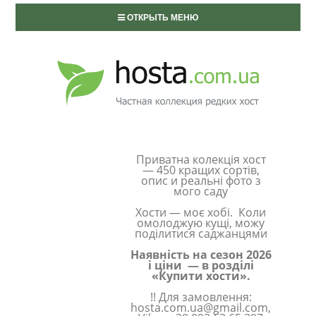
ОТКРЫТЬ МЕНЮ
Приватна колекція хост
— 450 кращих сортів,
опис и реальні фото з
мого саду
Хости — моє хобі. Коли
омолоджую кущі, можу
поділитися саджанцями
Наявність на сезон 2026
і ціни — в розділі
«Купити хости».
!! Для замовлення:
hosta.com.ua@gmail.com,