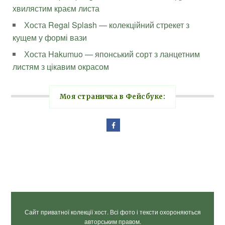
хвилястим краєм листа
Хоста Regal Splash — колекційний стрекет з
кущем у формі вази
Хоста Hakumuo — японський сорт з ланцетним
листям з цікавим окрасом
Моя страничка в Фейсбуке:
Сайт приватної колекції хост. Всі фото і тексти охороняються
авторським правом.