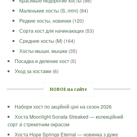
Красивые недорогие хосты
(98)
Маленькие хосты (S, mini)
(84)
Редкие хосты, новинки
(120)
Сорта хост для начинающих
(53)
Средние хосты (M)
(164)
Хосты-мыши, мышки
(35)
Посадка и деление хост
(5)
Уход за хостами
(6)
НОВОЕ на сайте
Набори хост по акційній ціні на сезон 2026
Хоста Moonlight Sonata Streaked — колекційний
сорт зі стрекетним окрасом
Хоста Hope Springs Eternal — новинка з дуже