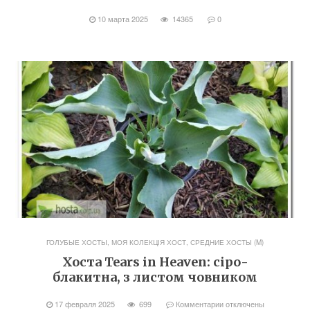
10 марта 2025
14365
0
ГОЛУБЫЕ ХОСТЫ
,
МОЯ КОЛЕКЦІЯ ХОСТ
,
СРЕДНИЕ ХОСТЫ (M)
Хоста Tears in Heaven: сіро-
блакитна, з листом човником
17 февраля 2025
699
Комментарии
отключены