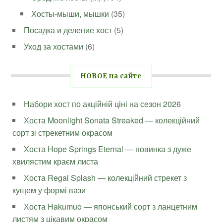
Хосты-мыши, мышки
(35)
Посадка и деление хост
(5)
Уход за хостами
(6)
НОВОЕ на сайте
Набори хост по акційній ціні на сезон 2026
Хоста Moonlight Sonata Streaked — колекційний
сорт зі стрекетним окрасом
Хоста Hope Springs Eternal — новинка з дуже
хвилястим краєм листа
Хоста Regal Splash — колекційний стрекет з
кущем у формі вази
Хоста Hakumuo — японський сорт з ланцетним
листям з цікавим окрасом