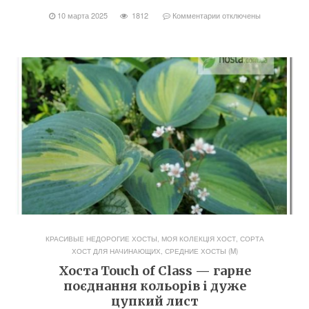
10 марта 2025
1812
Комментарии
отключены
КРАСИВЫЕ НЕДОРОГИЕ ХОСТЫ
,
МОЯ КОЛЕКЦІЯ ХОСТ
,
СОРТА
ХОСТ ДЛЯ НАЧИНАЮЩИХ
,
СРЕДНИЕ ХОСТЫ (M)
Хоста Touch of Class — гарне
поєднання кольорів і дуже
цупкий лист