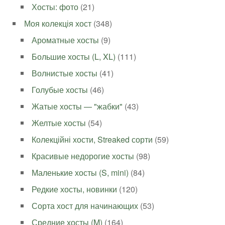
Хосты: фото
(21)
Моя колекція хост
(348)
Ароматные хосты
(9)
Большие хосты (L, XL)
(111)
Волнистые хосты
(41)
Голубые хосты
(46)
Жатые хосты — "жабки"
(43)
Желтые хосты
(54)
Колекційні хости, Streaked сорти
(59)
Красивые недорогие хосты
(98)
Маленькие хосты (S, mini)
(84)
Редкие хосты, новинки
(120)
Сорта хост для начинающих
(53)
Средние хосты (M)
(164)