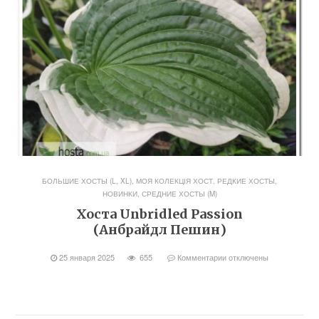
БОЛЬШИЕ ХОСТЫ (L, XL)
,
МОЯ КОЛЕКЦІЯ ХОСТ
,
РЕДКИЕ ХОСТЫ,
НОВИНКИ
,
СРЕДНИЕ ХОСТЫ (M)
Хоста Unbridled Passion
(Анбрайдл Пешин)
25 января 2025
655
Комментарии
отключены