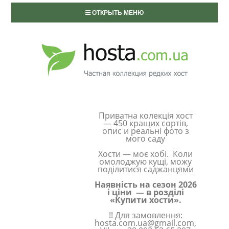
ОТКРЫТЬ МЕНЮ
Приватна колекція хост
— 450 кращих сортів,
опис и реальні фото з
мого саду
Хости — моє хобі. Коли
омолоджую кущі, можу
поділитися саджанцями
Наявність на сезон 2026
і ціни — в розділі
«Купити хости».
!! Для замовлення:
hosta.com.ua@gmail.com,