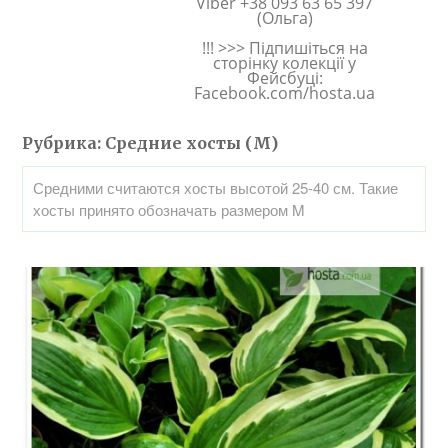
Viber +38 093 63 65 397
(Ольга)
!!! >>> Підпишіться на
сторінку колекції у
Фейсбуці:
Facebook.com/hosta.ua
Рубрика:
Средние хосты (M)
Средними считаются хосты высотой 25-40 см. Такие
хосты принято обозначать размером M