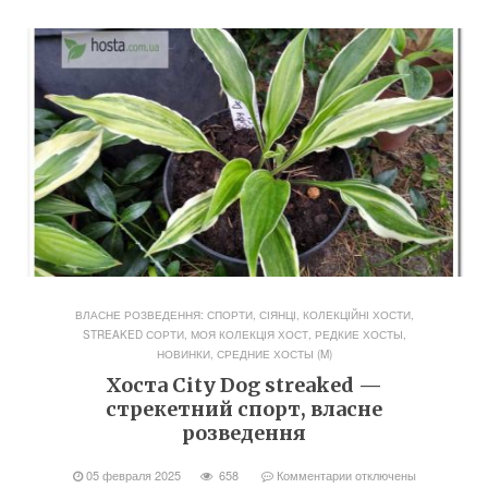
ВЛАСНЕ РОЗВЕДЕННЯ: СПОРТИ, СІЯНЦІ
,
КОЛЕКЦІЙНІ ХОСТИ,
STREAKED СОРТИ
,
МОЯ КОЛЕКЦІЯ ХОСТ
,
РЕДКИЕ ХОСТЫ,
НОВИНКИ
,
СРЕДНИЕ ХОСТЫ (M)
Хоста City Dog streaked —
стрекетний спорт, власне
розведення
05 февраля 2025
658
Комментарии
отключены