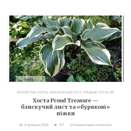
ВОЛНИСТЫЕ ХОСТЫ
,
МОЯ КОЛЕКЦІЯ ХОСТ
,
СРЕДНИЕ ХОСТЫ (M)
Хоста Proud Treasure —
блискучий лист та «бурякові»
ніжки
13 февраля 2025
747
Комментарии
отключены