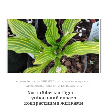
КОЛЕКЦІЙНІ ХОСТИ, STREAKED СОРТИ
,
МОЯ КОЛЕКЦІЯ ХОСТ
,
РЕДКИЕ ХОСТЫ, НОВИНКИ
,
СРЕДНИЕ ХОСТЫ (M)
Хоста Siberian Tiger —
унікальний окрас з
контрастними жилками