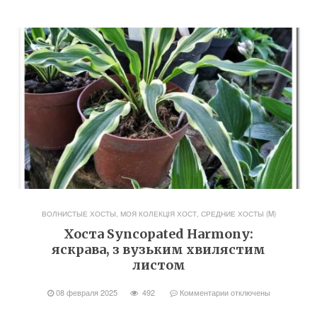
ВОЛНИСТЫЕ ХОСТЫ
,
МОЯ КОЛЕКЦІЯ ХОСТ
,
СРЕДНИЕ ХОСТЫ (M)
Хоста Syncopated Harmony:
яскрава, з вузьким хвилястим
листом
08 февраля 2025
492
Комментарии
отключены