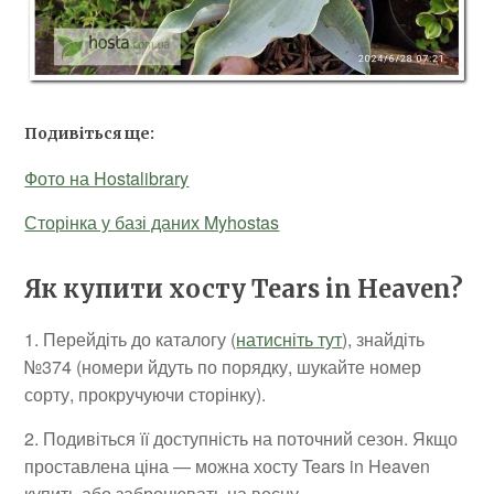
Подивіться ще:
Фото на Hostalibrary
Сторінка у базі даних Myhostas
Як купити хосту Tears in Heaven?
1. Перейдіть до каталогу (
натисніть тут
), знайдіть
№374 (номери йдуть по порядку, шукайте номер
сорту, прокручуючи сторінку).
2. Подивіться її доступність на поточний сезон. Якщо
проставлена ціна — можна хосту Tears in Heaven
купить або забронювать на весну.