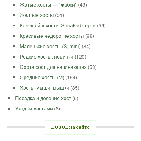
Жатые хосты — "жабки"
(43)
Желтые хосты
(54)
Колекційні хости, Streaked сорти
(59)
Красивые недорогие хосты
(98)
Маленькие хосты (S, mini)
(84)
Редкие хосты, новинки
(120)
Сорта хост для начинающих
(53)
Средние хосты (M)
(164)
Хосты-мыши, мышки
(35)
Посадка и деление хост
(5)
Уход за хостами
(6)
НОВОЕ на сайте