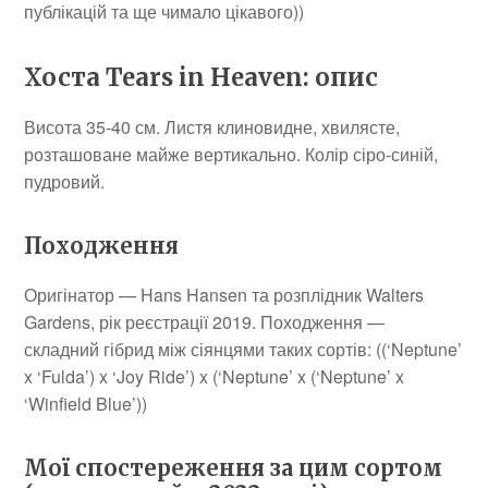
публікацій та ще чимало цікавого))
Хоста Tears in Heaven: опис
Висота 35-40 см. Листя клиновидне, хвилясте,
розташоване майже вертикально. Колір сіро-синій,
пудровий.
Походження
Оригінатор — Hans Hansen та розплідник Walters
Gardens, рік реєстрації 2019. Походження —
складний гібрид між сіянцями таких сортів: ((‘Neptune’
x ‘Fulda’) x ‘Joy Ride’) x (‘Neptune’ x (‘Neptune’ x
‘Winfield Blue’))
Мої спостереження за цим сортом