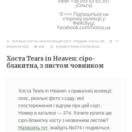
Viber +38 093 63 65 397
(Ольга)
!!! >>> Підпишіться на
сторінку колекції у
Фейсбуці:
Facebook.com/hosta.ua
ГОЛУБЫЕ ХОСТЫ
,
МОЯ КОЛЕКЦІЯ ХОСТ
,
СРЕДНИЕ ХОСТЫ (M)
17
ФЕВРАЛЯ 2025
698
КОММЕНТАРИИ
ОТКЛЮЧЕНЫ
Хоста Tears in Heaven: сіро-
блакитна, з листом човником
Хоста Tears in Heaven з приватної колекції:
опис, реальні фото з саду, мої
спостереження і відгуки про цей сорт.
Номер в каталозі — 374. Хочете купити цю
сіро-блакитну хосту з незвичним листом?
Натисніть тут
, знайдіть №374 і подивіться,