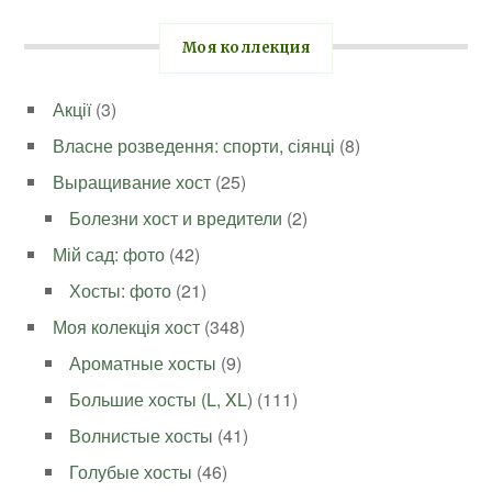
Моя коллекция
Акції
(3)
Власне розведення: спорти, сіянці
(8)
Выращивание хост
(25)
Болезни хост и вредители
(2)
Мій сад: фото
(42)
Хосты: фото
(21)
Моя колекція хост
(348)
Ароматные хосты
(9)
Большие хосты (L, XL)
(111)
Волнистые хосты
(41)
Голубые хосты
(46)