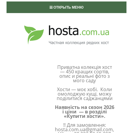
ОТКРЫТЬ МЕНЮ
Приватна колекція хост
— 450 кращих сортів,
опис и реальні фото з
мого саду
Хости — моє хобі. Коли
омолоджую кущі, можу
поділитися саджанцями
Наявність на сезон 2026
і ціни — в розділі
«Купити хости».
!! Для замовлення:
hosta.com.ua@gmail.com,