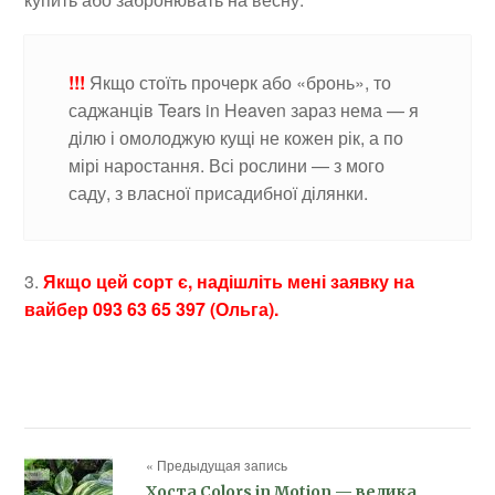
!!!
Якщо стоїть прочерк або «бронь», то
саджанців Tears in Heaven зараз нема — я
ділю і омолоджую кущі не кожен рік, а по
мірі наростання. Всі рослини — з мого
саду, з власної присадибної ділянки.
3.
Якщо цей сорт є, надішліть мені заявку на
вайбер 093 63 65 397 (Ольга).
« Предыдущая запись
Хоста Colors in Motion — велика