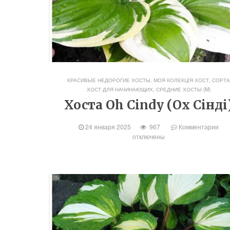
КРАСИВЫЕ НЕДОРОГИЕ ХОСТЫ
,
МОЯ КОЛЕКЦІЯ ХОСТ
,
СОРТ
ХОСТ ДЛЯ НАЧИНАЮЩИХ
,
СРЕДНИЕ ХОСТЫ (M)
Хоста Oh Cindy (Ох Сінді
24 января 2025
967
Комментарии
отключены