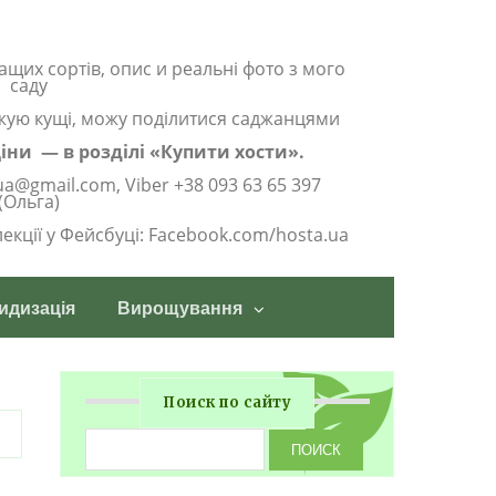
ащих сортів, опис и реальні фото з мого
саду
жую кущі, можу поділитися саджанцями
 ціни — в розділі «Купити хости».
ua@gmail.com, Viber +38 093 63 65 397
(Ольга)
олекції у Фейсбуці: Facebook.com/hosta.ua
идизація
Вирощування
Поиск по сайту