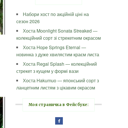
Набори хост по акційній ціні на
сезон 2026
Хоста Moonlight Sonata Streaked —
колекційний сорт зі стрекетним окрасом
Хоста Hope Springs Eternal —
новинка з дуже хвилястим краєм листа
Хоста Regal Splash — колекційний
стрекет з кущем у формі вази
Хоста Hakumuo — японський сорт з
ланцетним листям з цікавим окрасом
Моя страничка в Фейсбуке: