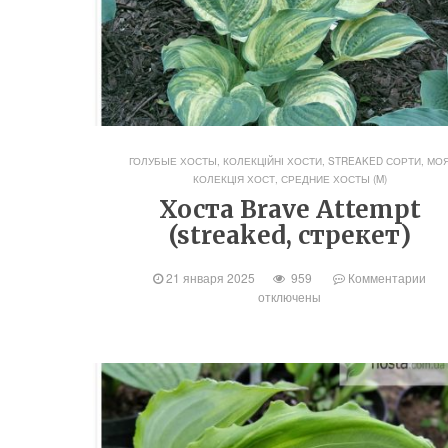
ГОЛУБЫЕ ХОСТЫ
,
КОЛЕКЦІЙНІ ХОСТИ, STREAKED СОРТИ
,
МО
КОЛЕКЦІЯ ХОСТ
,
СРЕДНИЕ ХОСТЫ (M)
Хоста Brave Attempt
(streaked, стрекет)
21 января 2025
959
Комментарии
отключены