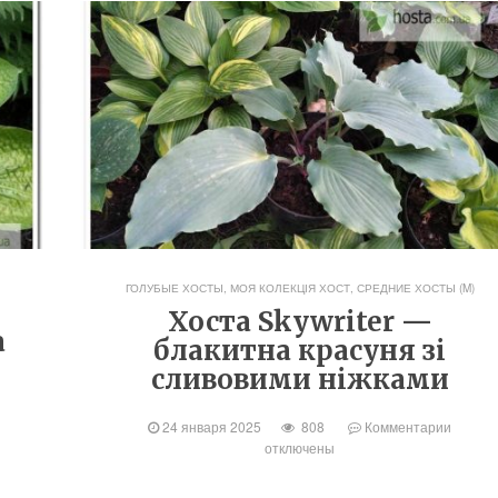
ГОЛУБЫЕ ХОСТЫ
,
МОЯ КОЛЕКЦІЯ ХОСТ
,
СРЕДНИЕ ХОСТЫ (M)
Хоста Skywriter —
а
блакитна красуня зі
сливовими ніжками
24 января 2025
808
Комментарии
отключены