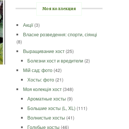
Моя коллекция
Акції
(3)
Власне розведення: спорти, сіянці
(8)
Выращивание хост
(25)
Болезни хост и вредители
(2)
Мій сад: фото
(42)
Хосты: фото
(21)
Моя колекція хост
(348)
Ароматные хосты
(9)
Большие хосты (L, XL)
(111)
Волнистые хосты
(41)
Голубые хосты
(46)