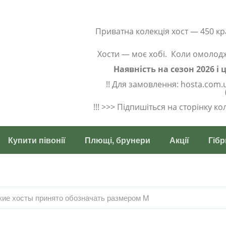
Приватна колекція хост — 450 кр
Хости — моє хобі. Коли омолод
Наявність на сезон 2026 і
!! Для замовлення: hosta.com.
!!! >>> Підпишіться на сторінку к
Купити півонії
Плющі, брунери
Акції
Гібр
кие хосты принято обозначать размером M