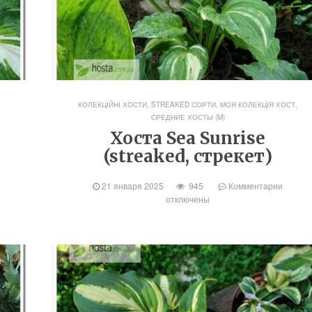
А
КОЛЕКЦІЙНІ ХОСТИ, STREAKED СОРТИ
,
МОЯ КОЛЕКЦІЯ ХОСТ
,
СРЕДНИЕ ХОСТЫ (M)
Хоста Sea Sunrise
(streaked, стрекет)
21 января 2025
945
Комментарии
отключены