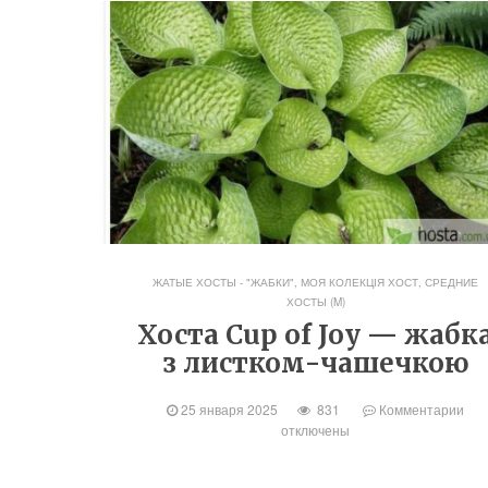
ЖАТЫЕ ХОСТЫ - "ЖАБКИ"
,
МОЯ КОЛЕКЦІЯ ХОСТ
,
СРЕДНИЕ
ХОСТЫ (M)
Хоста Cup of Joy — жабк
з листком-чашечкою
25 января 2025
831
Комментарии
отключены