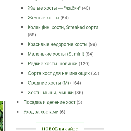
Жатые хосты — "жабки"
(43)
Желтые хосты
(54)
Колекційні хости, Streaked сорти
(59)
Красивые недорогие хосты
(98)
Маленькие хосты (S, mini)
(84)
Редкие хосты, новинки
(120)
Сорта хост для начинающих
(53)
Средние хосты (M)
(164)
Хосты-мыши, мышки
(35)
Посадка и деление хост
(5)
Уход за хостами
(6)
НОВОЕ на сайте