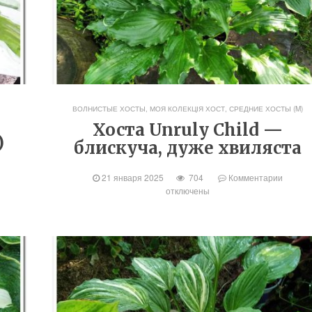
А
ВОЛНИСТЫЕ ХОСТЫ
,
МОЯ КОЛЕКЦІЯ ХОСТ
,
СРЕДНИЕ ХОСТЫ (M)
Хоста Unruly Child —
)
блискуча, дуже хвиляста
21 января 2025
704
Комментарии
отключены