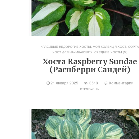
КРАСИВЫЕ НЕДОРОГИЕ ХОСТЫ
,
МОЯ КОЛЕКЦІЯ ХОСТ
,
СОРТ
ХОСТ ДЛЯ НАЧИНАЮЩИХ
,
СРЕДНИЕ ХОСТЫ (M)
Хоста Raspberry Sundae
(Распберри Сандей)
21 января 2025
3513
Комментарии
отключены