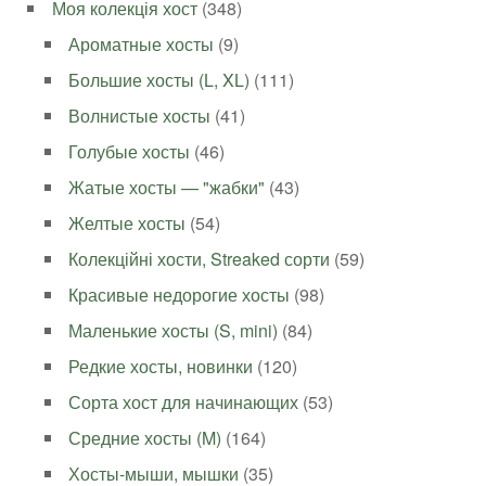
Моя колекція хост
(348)
Ароматные хосты
(9)
Большие хосты (L, XL)
(111)
Волнистые хосты
(41)
Голубые хосты
(46)
Жатые хосты — "жабки"
(43)
Желтые хосты
(54)
Колекційні хости, Streaked сорти
(59)
Красивые недорогие хосты
(98)
Маленькие хосты (S, mini)
(84)
Редкие хосты, новинки
(120)
Сорта хост для начинающих
(53)
Средние хосты (M)
(164)
Хосты-мыши, мышки
(35)