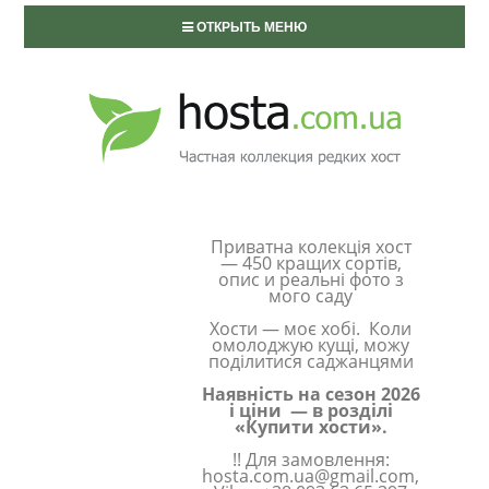
ОТКРЫТЬ МЕНЮ
Приватна колекція хост
— 450 кращих сортів,
опис и реальні фото з
мого саду
Хости — моє хобі. Коли
омолоджую кущі, можу
поділитися саджанцями
Наявність на сезон 2026
і ціни — в розділі
«Купити хости».
!! Для замовлення:
hosta.com.ua@gmail.com,