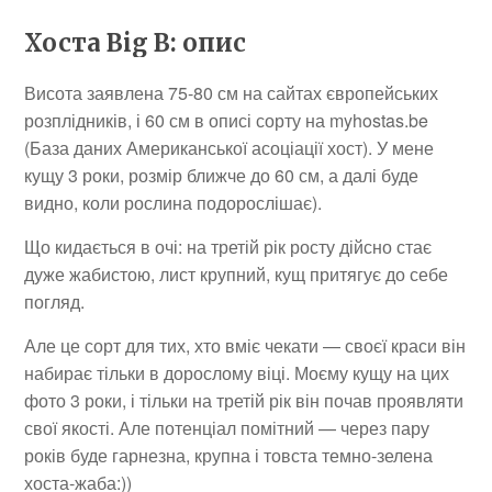
Хоста Big B: опис
Висота заявлена 75-80 см на сайтах європейських
розплідників, і 60 см в описі сорту на myhostas.be
(База даних Американської асоціації хост). У мене
кущу 3 роки, розмір ближче до 60 см, а далі буде
видно, коли рослина подорослішає).
Що кидається в очі: на третій рік росту дійсно стає
дуже жабистою, лист крупний, кущ притягує до себе
погляд.
Але це сорт для тих, хто вміє чекати — своєї краси він
набирає тільки в дорослому віці. Моєму кущу на цих
фото 3 роки, і тільки на третій рік він почав проявляти
свої якості. Але потенціал помітний — через пару
років буде гарнезна, крупна і товста темно-зелена
хоста-жаба:))