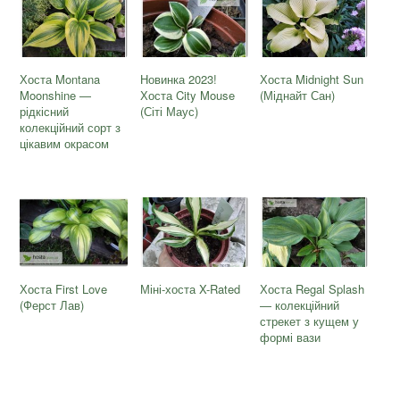
Хоста Montana
Новинка 2023!
Хоста Midnight Sun
Moonshine —
Хоста City Mouse
(Міднайт Сан)
рідкісний
(Сіті Маус)
колекційний сорт з
цікавим окрасом
Хоста First Love
Міні-хоста X-Rated
Хоста Regal Splash
(Ферст Лав)
— колекційний
стрекет з кущем у
формі вази