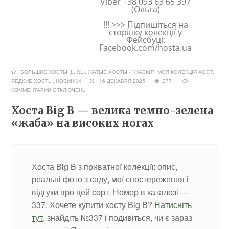
Viber +38 093 63 65 397
(Ольга)
!!! >>> Підпишіться на
сторінку колекції у
Фейсбуці:
Facebook.com/hosta.ua
БОЛЬШИЕ ХОСТЫ (L, XL)
,
ЖАТЫЕ ХОСТЫ - "ЖАБКИ"
,
МОЯ КОЛЕКЦІЯ ХОСТ
,
РЕДКИЕ ХОСТЫ, НОВИНКИ
16 ДЕКАБРЯ 2025
377
КОММЕНТАРИИ
ОТКЛЮЧЕНЫ
Хоста Big B — велика темно-зелена
«жаба» на високих ногах
Хоста Big B з приватної колекції: опис,
реальні фото з саду, мої спостереження і
відгуки про цей сорт. Номер в каталозі —
337. Хочете купити хосту Big B?
Натисніть
тут
, знайдіть №337 і подивіться, чи є зараз