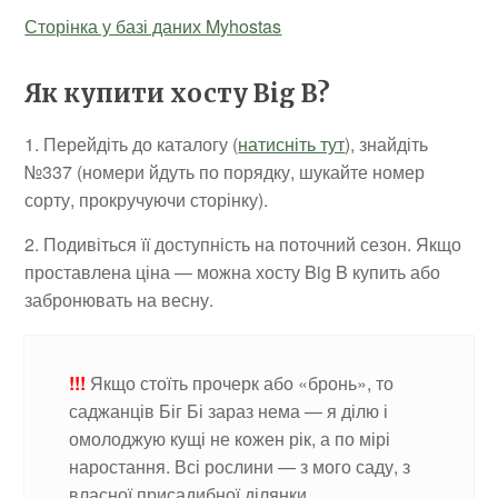
Сторінка у базі даних Myhostas
Як купити хосту Big B?
1. Перейдіть до каталогу (
натисніть тут
), знайдіть
№337 (номери йдуть по порядку, шукайте номер
сорту, прокручуючи сторінку).
2. Подивіться її доступність на поточний сезон. Якщо
проставлена ціна — можна хосту Big B купить або
забронювать на весну.
!!!
Якщо стоїть прочерк або «бронь», то
саджанців Біг Бі зараз нема — я ділю і
омолоджую кущі не кожен рік, а по мірі
наростання. Всі рослини — з мого саду, з
власної присадибної ділянки.