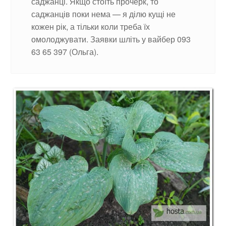
саджанці. Якщо стоїть прочерк, то
саджанців поки нема — я ділю кущі не
кожен рік, а тільки коли треба їх
омолоджувати. Заявки шліть у вайбер 093
63 65 397 (Ольга).